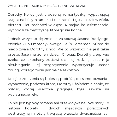
ŻYCIE TO NIE BAJKA, MIŁOŚĆ TO NIE ZABAWA
Dorothy Kelley jest urodzoną romantyczką, wypatrującą
księcia na białym rumaku. Lecz zamiast go znaleźć, w wieku
piętnastu lat zachodzi w ciążę. A mając lat osiemnaście,
wychodzi za mężczyznę, którego nie kocha.
Jednak wszystko się zmienia za sprawą Jasona Brady’ego,
członka klubu motocyklowego Hell’s Horsemen. Miłość do
niego zwala Dorothy z nóg. Ale to wszystko nie jest takie
proste. Jase ma żonę i dzieci. Chociaż Dorothy cierpliwie
czeka, aż ukochany zostawi dla niej rodzinę, czas mija
nieubłaganie. Jej rozgoryczenie wykorzystuje James
Young, którego życie jest pełne sekretów.
Kolejne zdarzenia są bolesną podróżą do samopoznania i
wybaczenia, podczas której Dorothy uświadamia sobie, że
miłość, której wiecznie pragnęła, była zawsze na
wyciągnięcie ręki.
To nie jest typowy romans ani przewidywalne love story. To
historia kobiety i dwóch mężczyzn połączonych
destrukcyjną miłością trwającą przeszło dwadzieścia lat i