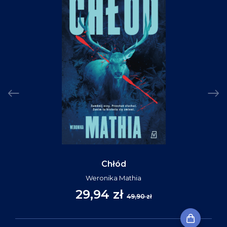
Chłód
Weronika Mathia
29,94 zł
49,90 zł