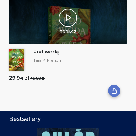
ZOBACZ
Pod wodą
Tara K. Menon
29,94 zł
49,90 zł
Bestsellery