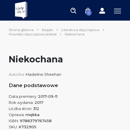
0
Strona główna
Książki
Literatura obyczajowa
Powieści obyczajowe polskie
Niekochana
Niekochana
Autorka:
Madeline Sheehan
Dane podstawowe
Data premiery:
2017-09-11
Rok wydania:
2017
Liczba stron:
312
Oprawa:
miękka
ISBN:
9788379767458
SKU:
K732905