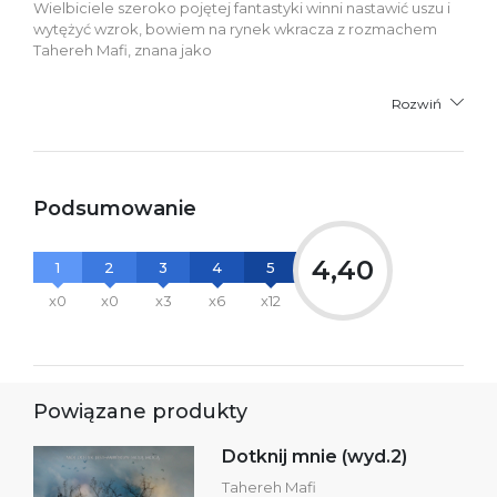
Wielbiciele szeroko pojętej fantastyki winni nastawić uszu i
wytężyć wzrok, bowiem na rynek wkracza z rozmachem
Tahereh Mafi, znana jako
Rozwiń
Podsumowanie
4,40
1
2
3
4
5
x0
x0
x3
x6
x12
Powiązane produkty
Dotknij mnie (wyd.2)
Tahereh Mafi