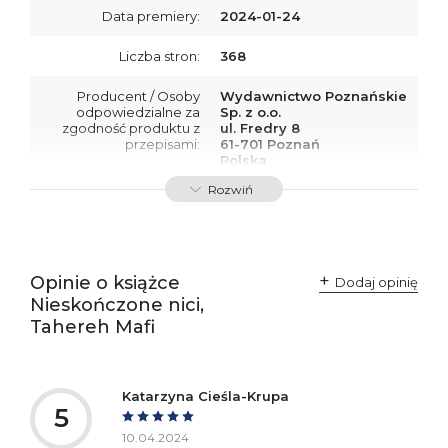
Data premiery:
2024-01-24
Liczba stron:
368
Producent / Osoby
Wydawnictwo Poznańskie
odpowiedzialne za
Sp. z o.o.
zgodność produktu z
ul. Fredry 8
przepisami:
61-701 Poznań
Polska
kontakt@wydajenamsie.pl
Rozwiń
+48 61 623 38 38
Ostrzeżenia oraz
Załącznik PDF
informacje dotyczące
bezpieczeństwa:
Opinie o książce
Dodaj opinię
Nieskończone nici,
Tahereh Mafi
Katarzyna Cieśla-Krupa
5
10.04.2024