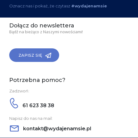
Oznacz nas i pokaż, że czytasz
#wydajenamsie
Dołącz do newslettera
Bądź na bieżąco z Naszymi nowościami!
ZAPISZ SIĘ
Potrzebna pomoc?
Zadzwoń:
61 623 38 38
Napisz do nas na mail:
kontakt@wydajenamsie.pl