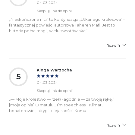
04.03.2024
Skopiuj link do opinii
„Nieskończone nici” to kontynuacja „Utkanego królestwa” -
fantastycznej powieści autorstwa Tahereh Mafi. Jest to
historia pełna magii, wielu zwrotów akcji
Rozwiń
Kinga Warzocha
5
04.03.2024
Skopiuj link do opinii
„— Moje królestwo — rzekł łagodnie — za twoją rękę.”
[moja opinia] O matulu… I’m speechless… Klimat,
bohaterowie, intrygi i niejasności. Komu
Rozwiń