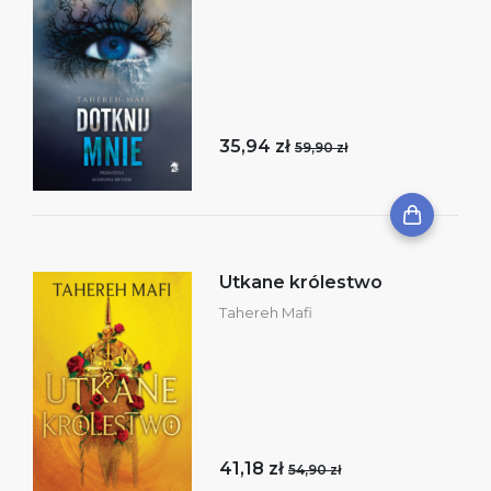
35,94 zł
59,90 zł
Utkane królestwo
Tahereh Mafi
41,18 zł
54,90 zł