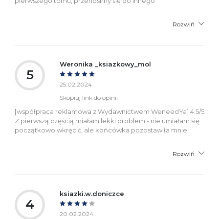
pierwszego tomu, przenosimy się do innego
Rozwiń
Weronika _ksiazkowy_mol
5
25.02.2024
Skopiuj link do opinii
[współpraca reklamowa z Wydawnictwem WeneedYa] 4.5/5
Z pierwszą częścią miałam lekki problem - nie umiałam się
początkowo wkręcić, ale końcówka pozostawiła mnie
Rozwiń
ksiazki.w.doniczce
4
20.02.2024