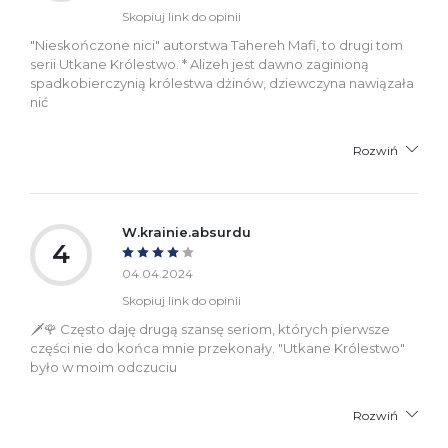
Skopiuj link do opinii
"Nieskończone nici" autorstwa Tahereh Mafi, to drugi tom
serii Utkane Królestwo. * Alizeh jest dawno zaginioną
spadkobierczynią królestwa dżinów, dziewczyna nawiązała
nić
Rozwiń
W.krainie.absurdu
4
04.04.2024
Skopiuj link do opinii
🗡🌹 Często daję drugą szansę seriom, których pierwsze
części nie do końca mnie przekonały. "Utkane Królestwo"
było w moim odczuciu
Rozwiń