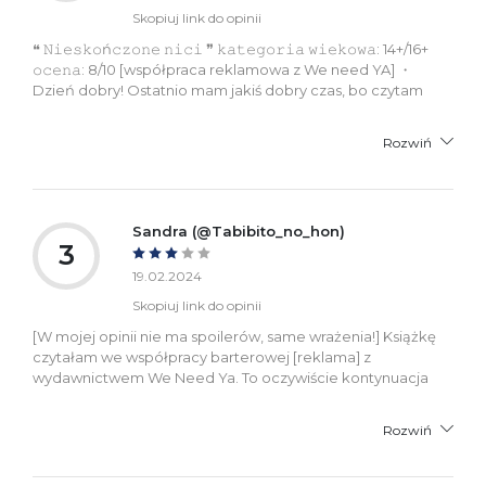
Skopiuj link do opinii
❝ 𝙽𝚒𝚎𝚜𝚔𝚘ń𝚌𝚣𝚘𝚗𝚎 𝚗𝚒𝚌𝚒 ❞ 𝚔𝚊𝚝𝚎𝚐𝚘𝚛𝚒𝚊 𝚠𝚒𝚎𝚔𝚘𝚠𝚊: 14+/16+
𝚘𝚌𝚎𝚗𝚊: 8/10 [współpraca reklamowa z We need YA] ・
Dzień dobry! Ostatnio mam jakiś dobry czas, bo czytam
Rozwiń
Sandra (@Tabibito_no_hon)
3
19.02.2024
Skopiuj link do opinii
[W mojej opinii nie ma spoilerów, same wrażenia!] Książkę
czytałam we współpracy barterowej [reklama] z
wydawnictwem We Need Ya. To oczywiście kontynuacja
Rozwiń