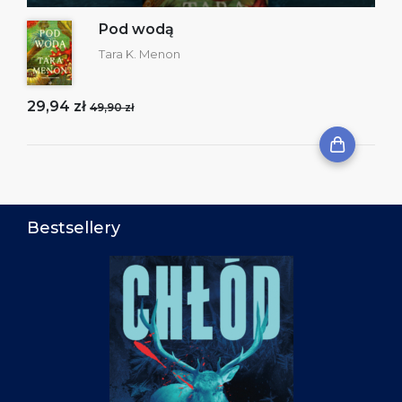
Pod wodą
Tara K. Menon
29,94 zł
49,90 zł
Bestsellery