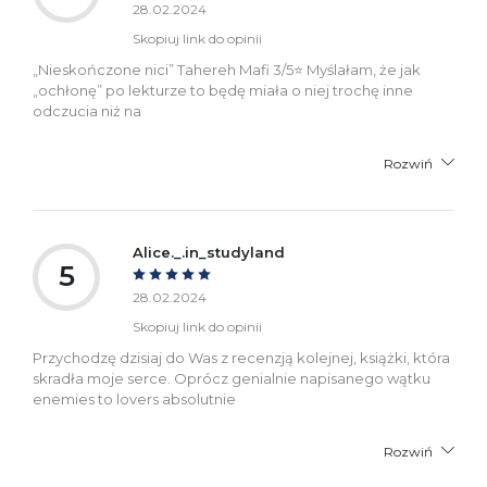
28.02.2024
Skopiuj link do opinii
„Nieskończone nici” Tahereh Mafi 3/5⭐️ Myślałam, że jak
„ochłonę” po lekturze to będę miała o niej trochę inne
odczucia niż na
Rozwiń
Alice._.in_studyland
5
28.02.2024
Skopiuj link do opinii
Przychodzę dzisiaj do Was z recenzją kolejnej, książki, która
skradła moje serce. Oprócz genialnie napisanego wątku
enemies to lovers absolutnie
Rozwiń