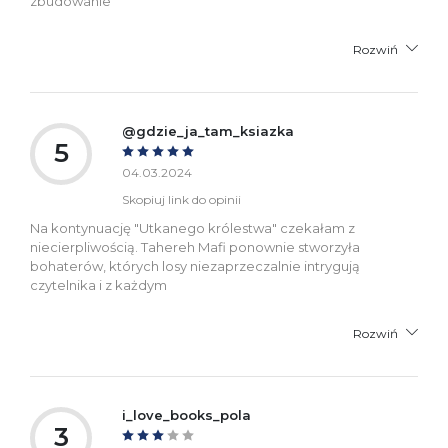
zbudowanie
Rozwiń
@gdzie_ja_tam_ksiazka
5
04.03.2024
Skopiuj link do opinii
Na kontynuację "Utkanego królestwa" czekałam z
niecierpliwością. Tahereh Mafi ponownie stworzyła
bohaterów, których losy niezaprzeczalnie intrygują
czytelnika i z każdym
Rozwiń
i_love_books_pola
3