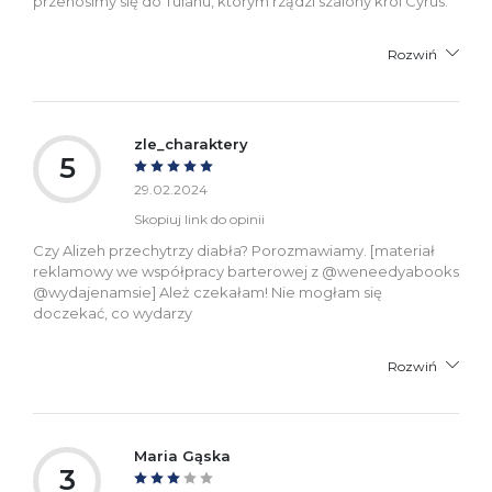
przenosimy się do Tulanu, którym rządzi szalony król Cyrus.
Rozwiń
zle_charaktery
5
29.02.2024
Skopiuj link do opinii
Czy Alizeh przechytrzy diabła? Porozmawiamy. [materiał
reklamowy we współpracy barterowej z @weneedyabooks
@wydajenamsie] Ależ czekałam! Nie mogłam się
doczekać, co wydarzy
Rozwiń
Maria Gąska
3