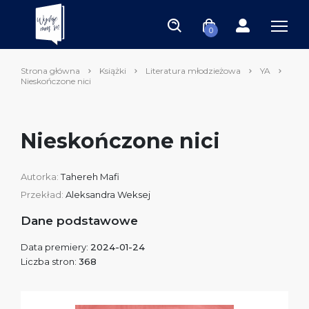
0
Strona główna
Książki
Literatura młodzieżowa
YA
Nieskończone nici
Nieskończone nici
Autorka:
Tahereh Mafi
Przekład:
Aleksandra Weksej
Dane podstawowe
Data premiery:
2024-01-24
Liczba stron:
368