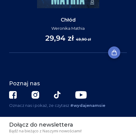
Chłód
Weronika Mathia
29,94 zł
49,90 zł
Poznaj nas
Oznacz nas i pokaż, że czytasz
#wydajenamsie
Dołącz do newslettera
Bądź na bieżąco z Naszymi nowościami!