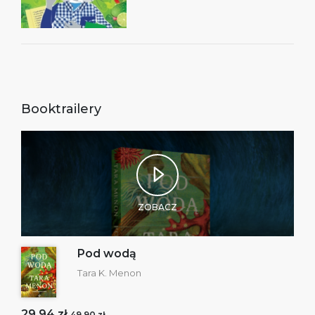
Booktrailery
ZOBACZ
Pod wodą
Tara K. Menon
29,94 zł
49,90 zł