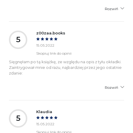
Rozwiń
z00zaa.books
5
15.05.2022
Skopiuj link do opinii
Sięgnęłam po tą książkę, ze względu na opis z tyłu okładki.
Zaintrygował mnie od razu, najbardziej przez jego ostatnie
zdanie:
Rozwiń
Klaudia
5
15.05.2022
Skopiuj link do opinii