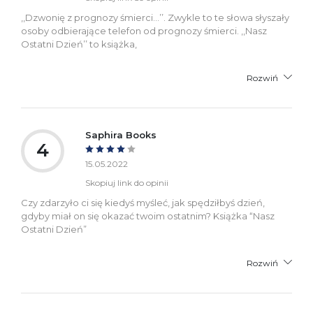
,,Dzwonię z prognozy śmierci...’’. Zwykle to te słowa słyszały
osoby odbierające telefon od prognozy śmierci. ,,Nasz
Ostatni Dzień’’ to książka,
Rozwiń
Saphira Books
4
15.05.2022
Skopiuj link do opinii
Czy zdarzyło ci się kiedyś myśleć, jak spędziłbyś dzień,
gdyby miał on się okazać twoim ostatnim? Książka “Nasz
Ostatni Dzień”
Rozwiń