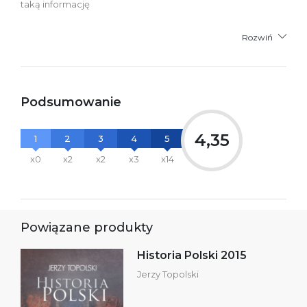
taką informację
Rozwiń
Podsumowanie
4,35
1
2
3
4
5
x0
x2
x2
x3
x14
Powiązane produkty
Historia Polski 2015
Jerzy Topolski