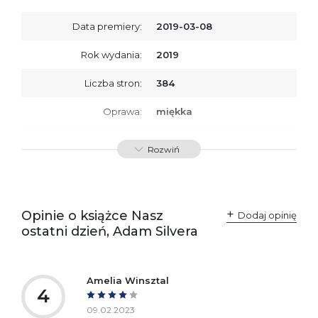
Data premiery:
2019-03-08
Rok wydania:
2019
Liczba stron:
384
Oprawa:
miękka
ISBN
9788379761159
Rozwiń
SKU:
K734119
Producent / Osoby
Wydawnictwo Poznańskie
odpowiedzialne za
Sp. z o.o.
Opinie o książce Nasz
Dodaj opinię
zgodność produktu z
ul. Fredry 8
ostatni dzień, Adam Silvera
przepisami:
61-701 Poznań
Polska
kontakt@wydajenamsie.pl
+48 61 623 38 38
Amelia Winsztal
4
Ostrzeżenia oraz
Załącznik PDF
informacje dotyczące
09.02.2023
bezpieczeństwa: