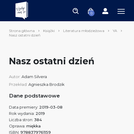
0
Strona główna
Książki
Literatura młodzieżowa
YA
Nasz ostatni dzień
Nasz ostatni dzień
Autor:
Adam Silvera
Przekład:
Agnieszka Brodzik
Dane podstawowe
Data premiery:
2019-03-08
Rok wydania:
2019
Liczba stron:
384
Oprawa:
miękka
ISBN:
9788379761159