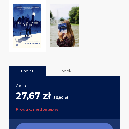
Papier
E-book
Cena:
27,67 zł
36,90 zł
Produkt niedostępny