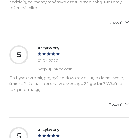
nadzieją, że mamy mnóstwo czasu przed sobą. Możemy
też mieć tylko
Rozwiń
arcytwory
5
01.04.2020
Skopiuj link do opinii
Co byście zrobili, gdybyście dowiedzieli się o dacie swojej
śmierci? I że nastąpi ona w przeciągu 24 godzin? Właśnie
taką informację
Rozwiń
arcytwory
5