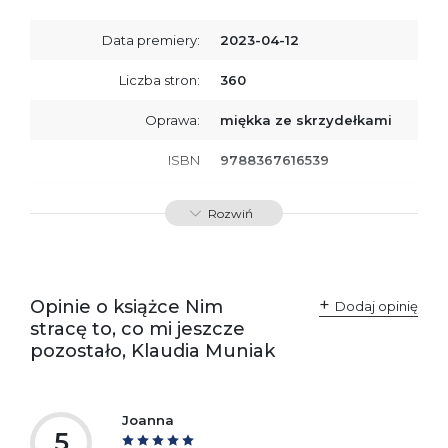
Data premiery:
2023-04-12
Liczba stron:
360
Oprawa:
miękka ze skrzydełkami
ISBN
9788367616539
SKU:
K800427
Rozwiń
Producent / Osoby
Wydawnictwo Poznańskie
odpowiedzialne za
Sp. z o.o.
zgodność produktu z
ul. Fredry 8
przepisami:
61-701 Poznań
Opinie o książce Nim
Polska
Dodaj opinię
kontakt@wydajenamsie.pl
stracę to, co mi jeszcze
+48 61 623 38 38
pozostało, Klaudia Muniak
Ostrzeżenia oraz
Załącznik PDF
informacje dotyczące
bezpieczeństwa:
Joanna
5