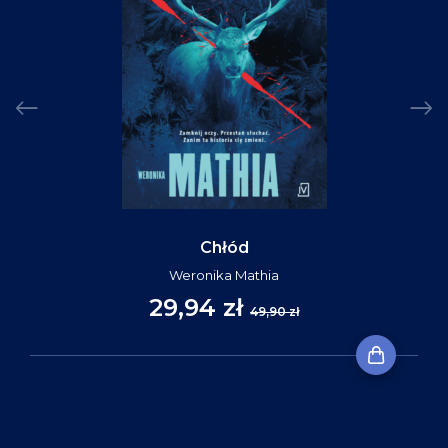
Chłód
Weronika Mathia
29,94 zł
49,90 zł