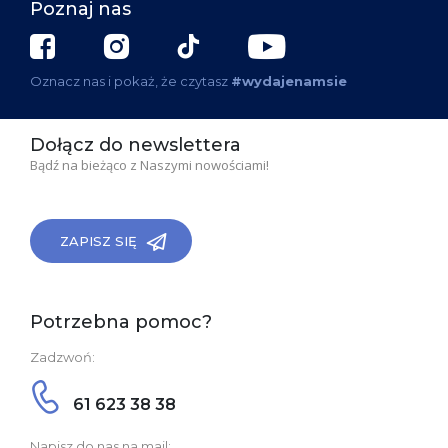
Poznaj nas
Oznacz nas i pokaż, że czytasz
#wydajenamsie
Dołącz do newslettera
Bądź na bieżąco z Naszymi nowościami!
ZAPISZ SIĘ
Potrzebna pomoc?
Zadzwoń:
61 623 38 38
Napisz do nas na mail: