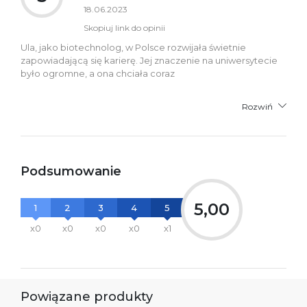
18.06.2023
Skopiuj link do opinii
Ula, jako biotechnolog, w Polsce rozwijała świetnie
zapowiadającą się karierę. Jej znaczenie na uniwersytecie
było ogromne, a ona chciała coraz
Rozwiń
Podsumowanie
5,00
1
2
3
4
5
x0
x0
x0
x0
x1
Powiązane produkty