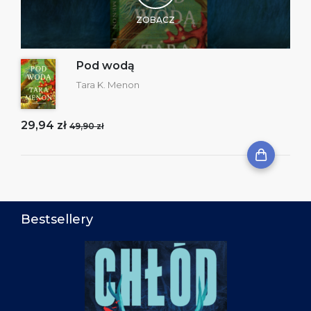
ZOBACZ
Pod wodą
Tara K. Menon
29,94 zł
49,90 zł
Bestsellery