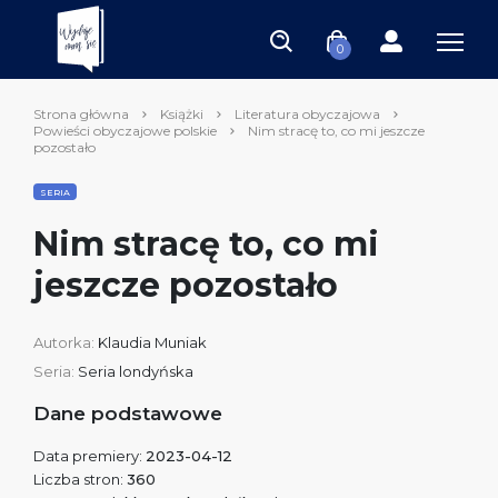
0
Strona główna
Książki
Literatura obyczajowa
Powieści obyczajowe polskie
Nim stracę to, co mi jeszcze
pozostało
SERIA
Nim stracę to, co mi
jeszcze pozostało
Autorka:
Klaudia Muniak
Seria:
Seria londyńska
Dane podstawowe
Data premiery:
2023-04-12
Liczba stron:
360