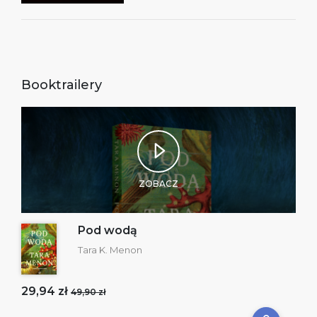
Booktrailery
ZOBACZ
Pod wodą
Tara K. Menon
29,94 zł
49,90 zł