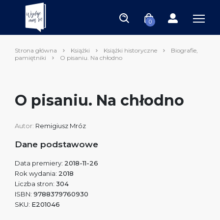
0
Strona główna
Książki
Książki historyczne
Biografie,
pamiętniki
O pisaniu. Na chłodno
O pisaniu. Na chłodno
Autor:
Remigiusz Mróz
Dane podstawowe
Data premiery:
2018-11-26
Rok wydania:
2018
Liczba stron:
304
ISBN:
9788379760930
SKU:
E201046