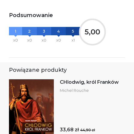
Podsumowanie
5,00
1
2
3
4
5
x0
x0
x0
x0
x1
Powiązane produkty
CHlodwig, król Franków
Michel Rouche
33,68 zł
44,90 zł