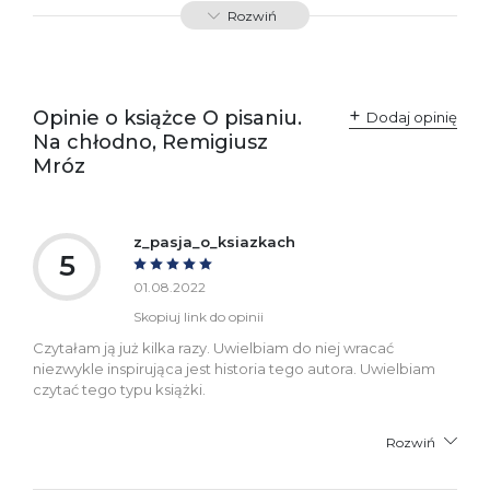
SKU:
E201046
Rozwiń
Producent / Osoby
Wydawnictwo Poznańskie
odpowiedzialne za
Sp. z o.o.
zgodność produktu z
ul. Fredry 8
przepisami:
61-701 Poznań
Opinie o książce O pisaniu.
Polska
Dodaj opinię
kontakt@wydajenamsie.pl
Na chłodno, Remigiusz
+48 61 623 38 38
Mróz
Ostrzeżenia oraz
Załącznik PDF
informacje dotyczące
bezpieczeństwa:
z_pasja_o_ksiazkach
5
01.08.2022
Skopiuj link do opinii
Czytałam ją już kilka razy. Uwielbiam do niej wracać
niezwykle inspirująca jest historia tego autora. Uwielbiam
czytać tego typu książki.
Rozwiń