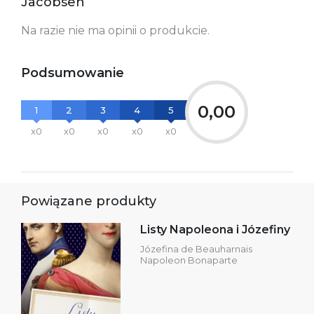
Jacobsen
Na razie nie ma opinii o produkcie.
Podsumowanie
0,00
1
2
3
4
5
x0
x0
x0
x0
x0
Powiązane produkty
Listy Napoleona i Józefiny
Józefina de Beauharnais
Napoleon Bonaparte