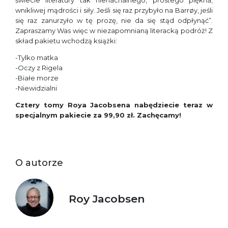
świecie literatury tak nienachalnego, prostego piękna,
wnikliwej mądrości i siły. Jeśli się raz przybyło na Barrøy, jeśli
się raz zanurzyło w tę prozę, nie da się stąd odpłynąć”.
Zapraszamy Was więc w niezapomnianą literacką podróż! Z
skład pakietu wchodzą książki:
-Tylko matka
-Oczy z Rigela
-Białe morze
-Niewidzialni
Cztery tomy Roya Jacobsena nabędziecie teraz w
specjalnym pakiecie za 99,90 zł. Zachęcamy!
O autorze
Roy Jacobsen