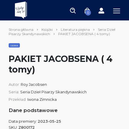
0
Strona główna
Książki
Literatura piękna
Seria Dzieł
Pisarzy Skandynawskich
PAKIET JACOBSENA ( 4 tomy)
SERIA
PAKIET JACOBSENA ( 4
tomy)
Autor:
Roy Jacobsen
Seria:
Seria Dzieł Pisarzy Skandynawskich
Przekład:
Iwona Zimnicka
Dane podstawowe
Data premiery:
2023-05-25
SKU:
Z800172