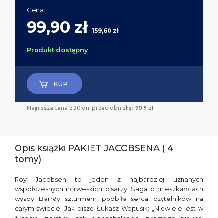
Cena:
99,90 zł
159,60 zł
Produkt dostępny
KUP
Najniższa cena z 30 dni przed obniżką:
99.9 zł
Opis książki PAKIET JACOBSENA ( 4
tomy)
Roy Jacobsen to jeden z najbardziej uznanych
współczesnych norweskich pisarzy. Saga o mieszkańcach
wyspy Barrøy szturmem podbiła serca czytelników na
całym świecie. Jak pisze Łukasz Wojtusik: „Niewiele jest w