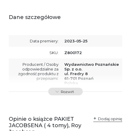
Dane szczegółowe
Data premiery:
2023-05-25
SKU:
Z800172
Producent / Osoby
Wydawnictwo Poznańskie
odpowiedzialne za
Sp. z o.o.
zgodność produktu z
ul. Fredry 8
przepisami:
61-701 Poznań
Polska
kontakt@wydajenamsie.pl
Rozwiń
+48 61 623 38 38
Ostrzeżenia oraz
Załącznik PDF
informacje dotyczące
bezpieczeństwa:
Opinie o książce PAKIET
Dodaj opinię
JACOBSENA ( 4 tomy), Roy