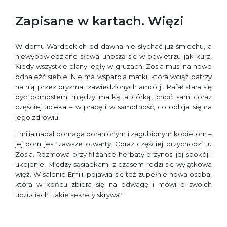
Zapisane w kartach. Więzi
W domu Wardeckich od dawna nie słychać już śmiechu, a
niewypowiedziane słowa unoszą się w powietrzu jak kurz.
Kiedy wszystkie plany legły w gruzach, Zosia musi na nowo
odnaleźć siebie. Nie ma wsparcia matki, która wciąż patrzy
na nią przez pryzmat zawiedzionych ambicji. Rafał stara się
być pomostem między matką a córką, choć sam coraz
częściej ucieka – w pracę i w samotność, co odbija się na
jego zdrowiu.
Emilia nadal pomaga poranionym i zagubionym kobietom –
jej dom jest zawsze otwarty. Coraz częściej przychodzi tu
Zosia. Rozmowa przy filiżance herbaty przynosi jej spokój i
ukojenie. Między sąsiadkami z czasem rodzi się wyjątkowa
więź. W salonie Emilii pojawia się też zupełnie nowa osoba,
która w końcu zbiera się na odwagę i mówi o swoich
uczuciach. Jakie sekrety skrywa?