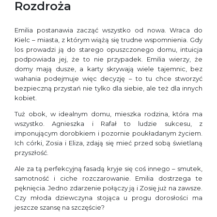
Rozdroża
Emilia postanawia zacząć wszystko od nowa. Wraca do
Kielc – miasta, z którym wiążą się trudne wspomnienia. Gdy
los prowadzi ją do starego opuszczonego domu, intuicja
podpowiada jej, że to nie przypadek. Emilia wierzy, że
domy mają dusze, a karty skrywają wiele tajemnic, bez
wahania podejmuje więc decyzję – to tu chce stworzyć
bezpieczną przystań nie tylko dla siebie, ale też dla innych
kobiet.
Tuż obok, w idealnym domu, mieszka rodzina, która ma
wszystko. Agnieszka i Rafał to ludzie sukcesu, z
imponującym dorobkiem i pozornie poukładanym życiem.
Ich córki, Zosia i Eliza, zdają się mieć przed sobą świetlaną
przyszłość.
Ale za tą perfekcyjną fasadą kryje się coś innego – smutek,
samotność i ciche rozczarowanie. Emilia dostrzega te
pęknięcia. Jedno zdarzenie połączy ją i Zosię już na zawsze.
Czy młoda dziewczyna stojąca u progu dorosłości ma
jeszcze szansę na szczęście?