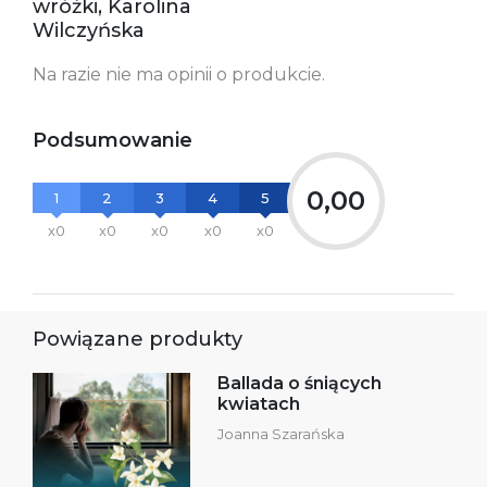
wróżki, Karolina
Wilczyńska
Na razie nie ma opinii o produkcie.
Podsumowanie
0,00
1
2
3
4
5
x0
x0
x0
x0
x0
Powiązane produkty
Ballada o śniących
kwiatach
Joanna Szarańska