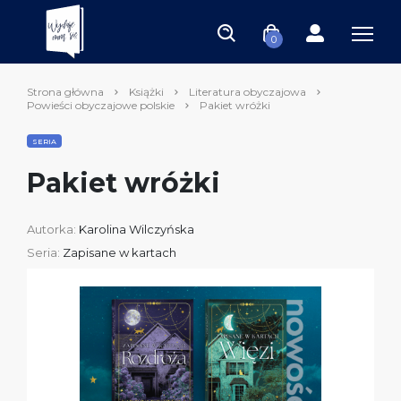
0
Strona główna
Książki
Literatura obyczajowa
Powieści obyczajowe polskie
Pakiet wróżki
SERIA
Pakiet wróżki
Autorka:
Karolina Wilczyńska
Seria:
Zapisane w kartach