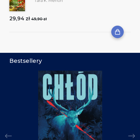
Tara K. Menon
29,94 zł
49,90 zł
Bestsellery