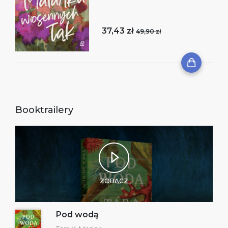
37,43 zł
49,90 zł
Booktrailery
ZOBACZ
Pod wodą