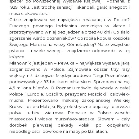
spacer po Powszechnej Wystawie Krajowej i Poznaniu z
1929 roku. Jest trochę sensacji i skandali, garść anegdot i
masa ciekawostek.
Gdzie znajdowała się największa restauracja w Polsce?
Dlaczego pewnego łodzianina zamknięto w klatce i
przetrzymywano w niej bez jedzenia przez 40 dni? Co siało
zgorszenie wśród poznaniaków? Co robiła kopuła kościoła
Świętego Marcina na wieży Górnośląskiej? Na te wszystkie
pytania – i wiele więcej – znajdziecie odpowiedzi w tej
książce.
Mianownik jest jeden – Pewuka – największa wystawa jaką
zorganizowano w Polsce. Zajmowała obszar trzy razy
większy niż dzisiejsze Międzynarodowe Targi Poznańskie,
porównywalny z 93 boiskami piłkarskimi. Sprzedano na nią
4,5 miliona biletów. O Poznaniu mówiło się wtedy w całej
Polsce i Europie. Gościł tu prezydent Mościcki i człowiek-
mucha. Prezentowano makietę zakopiańskiej Wielkiej
Krokwi i dzieła Matejki. Były elektryczne pojazdy i pierwsza
polska turbina wiatrowa. Pierwsze w Polsce wesołe
miasteczko i wioska murzyńsko-arabska. Słowem – cały
dorobek pierwszej dekady Polski po odzyskaniu
niepodległości i powrocie na mapy po 123 latach.