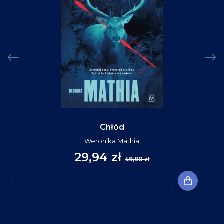
Chłód
Weronika Mathia
29,94 zł
49,90 zł