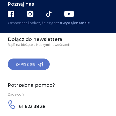
Poznaj nas
Oznacz nas i pokaż, że czytasz
#wydajenamsie
Dołącz do newslettera
Bądź na bieżąco z Naszymi nowościami!
ZAPISZ SIĘ
Potrzebna pomoc?
Zadzwoń:
61 623 38 38