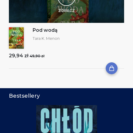
ZOBACZ
Pod wodą
Tara K. Menon
29,94 zł
49,90 zł
Bestsellery