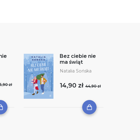
nie
Bez ciebie nie
ma świąt
Natalia Sońska
14,90 zł
5,90 zł
44,90 zł