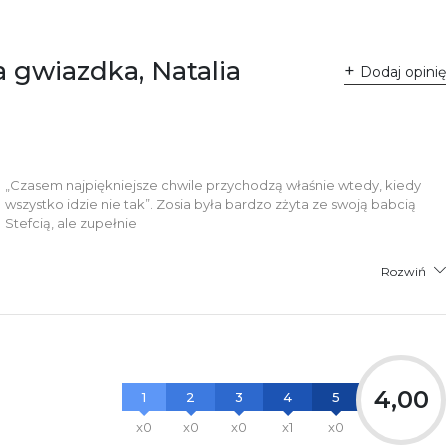
 Fredry 8
-701 Poznań
lska
a gwiazdka, Natalia
ntakt@wydajenamsie.pl
Dodaj opinię
8 61 623 38 38
łącznik PDF
„Czasem najpiękniejsze chwile przychodzą właśnie wtedy, kiedy
wszystko idzie nie tak”. Zosia była bardzo zżyta ze swoją babcią
Stefcią, ale zupełnie
Rozwiń
4,00
1
2
3
4
5
x0
x0
x0
x1
x0