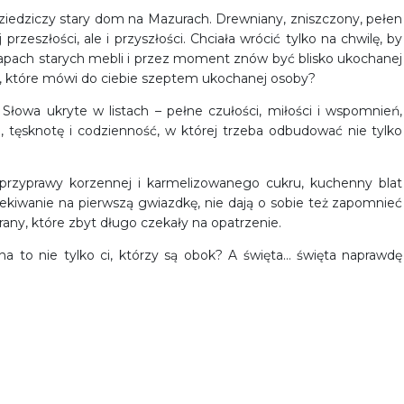
odziedziczy stary dom na Mazurach. Drewniany, zniszczony, pełen
 przeszłości, ale i przyszłości. Chciała wrócić tylko na chwilę, by
zapach starych mebli i przez moment znów być blisko ukochanej
ca, które mówi do ciebie szeptem ukochanej osoby?
Słowa ukryte w listach – pełne czułości, miłości i wspomnień,
, tęsknotę i codzienność, w której trzeba odbudować nie tylko
przyprawy korzennej i karmelizowanego cukru, kuchenny blat
ekiwanie na pierwszą gwiazdkę, nie dają o sobie też zapomnieć
 rany, które zbyt długo czekały na opatrzenie.
na to nie tylko ci, którzy są obok? A święta… święta naprawdę