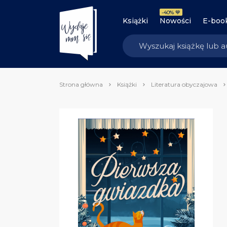
-40% 💙
Książki
Nowości
E-boo
Strona główna
Książki
Literatura obyczajowa