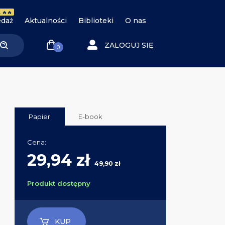
 🔥🔥
daż
Aktualności
Biblioteki
O nas
ZALOGUJ SIĘ
0
Papier
E-book
Cena:
29,94 zł
49,90 zł
Produkt dostępny
KUP