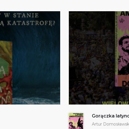
Gorączka laty
Artur Domosławsk