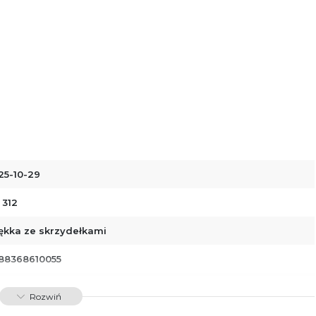
25-10-29
 312
ękka ze skrzydełkami
88368610055
01034
Rozwiń
dawnictwo Poznańskie Sp. z o.o.