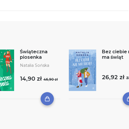
Świąteczna
Bez ciebie 
piosenka
ma świąt
Natalia Sońska
26,92 zł
14,90 zł
3
46,90 zł