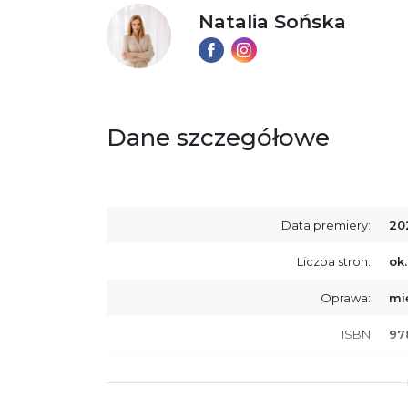
Natalia Sońska
Dane szczegółowe
Data premiery:
20
Liczba stron:
ok.
Oprawa:
mi
ISBN
97
SKU:
K8
Producent / Osoby odpowiedzialne za
Wy