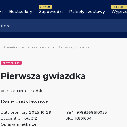
2026 📚
OD 7.50 ZŁ
ki
Bestsellery
Zapowiedzi
Pakiety i zestawy
Wyprze
Powieści obyczajowe polskie
Pierwsza gwiazdka
BESTSELLERY
Pierwsza gwiazdka
Autorka:
Natalia Sońska
Dane podstawowe
Data premiery:
2025-10-29
ISBN:
9788368610055
Liczba stron:
ok. 312
SKU:
K801034
Oprawa:
miękka ze