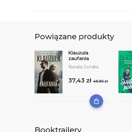
Powiązane produkty
Klauzula
zaufania
Natalia Sońska
37,43 zł
49,90 zł
Booktrailery