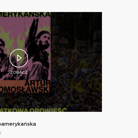
ZOBACZ
noamerykańska
i