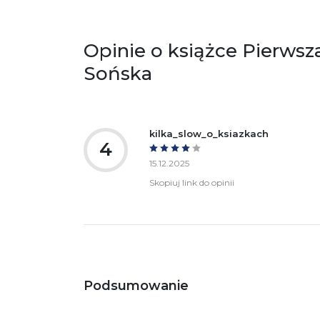
zgodność produktu z przepisami:
ul.
61
Po
Opinie o książce Pierwsz
ko
+4
Sońska
Ostrzeżenia oraz informacje dotyczące
Za
bezpieczeństwa:
kilka_slow_o_ksiazkach
4
15.12.2025
Skopiuj link do opinii
Podsumowanie