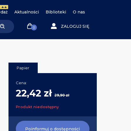
 🔥🔥
daż
Aktualności
Biblioteki
O nas
ZALOGUJ SIĘ
0
Papier
Cena:
22,42 zł
29,90 zł
Produkt niedostępny
Poinformuj o dostępności