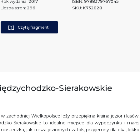
Rok wydania:
2017
ISBN:
9788379767045
Liczba stron:
296
SKU:
K732828
Czytaj fragment
 Międzychodzko-Sierakowskie
 zachodniej Wielkopolsce leży przepiękna kraina jezior i lasów,
odzko-Sierakowskie to idealne miejsce dla wypoczynku i małej
asteczka, jak i cisza jeziornych zatok, przyjemny dla oka, lekko