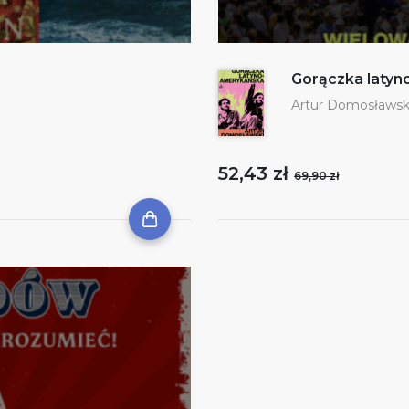
Gorączka laty
Artur Domosławsk
52,43 zł
69,90 zł