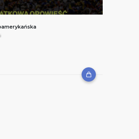
noamerykańska
i