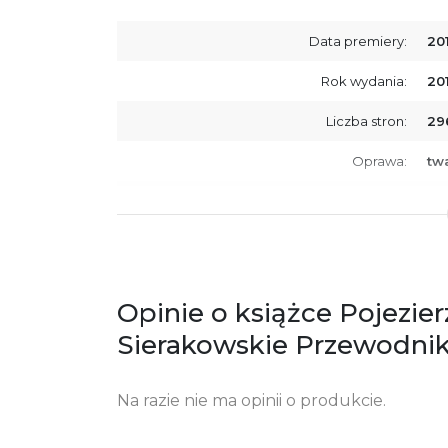
Data premiery:
20
Rok wydania:
20
Liczba stron:
29
Oprawa:
tw
ISBN
97
SKU:
K7
Producent / Osoby odpowiedzialne za
Wy
zgodność produktu z przepisami:
ul.
Opinie o książce Pojezie
61
Po
Sierakowskie Przewodnik
ko
+4
Na razie nie ma opinii o produkcie.
Ostrzeżenia oraz informacje dotyczące
Za
bezpieczeństwa: