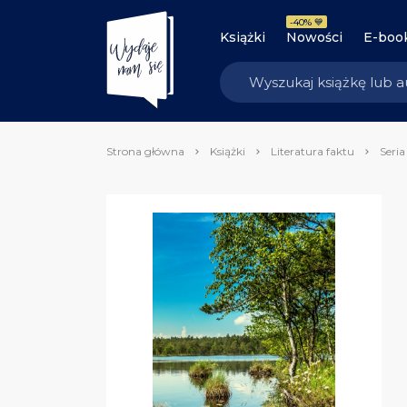
-40% 💙
Książki
Nowości
E-boo
Strona główna
Książki
Literatura faktu
Seria