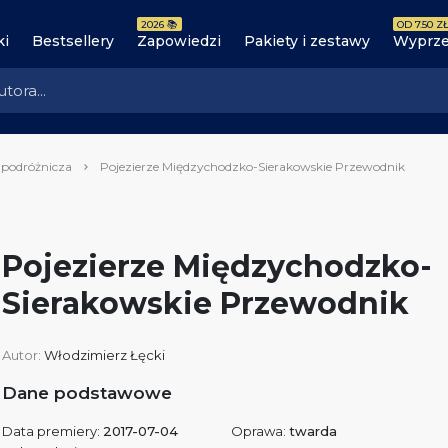
2026 📚
OD 7.50 ZŁ
ki
Bestsellery
Zapowiedzi
Pakiety i zestawy
Wyprze
 podróżnicza
Pojezierze Międzychodzko-Sierakowskie Przewodnik
Pojezierze Międzychodzko-
Sierakowskie Przewodnik
Autor:
Włodzimierz Łęcki
Dane podstawowe
Data premiery:
2017-07-04
Oprawa:
twarda