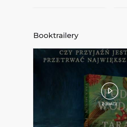
Booktrailery
ZOBACZ