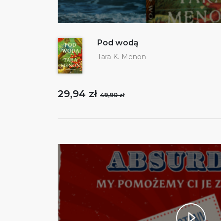
Pod wodą
Tara K. Menon
29,94 zł
49,90 zł