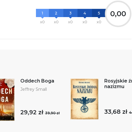
0,00
1
2
3
4
5
x0
x0
x0
x0
x0
Oddech Boga
Rosyjskie ź
nazizmu
Jeffrey Small
33,68 zł
29,92 zł
4
39,90 zł