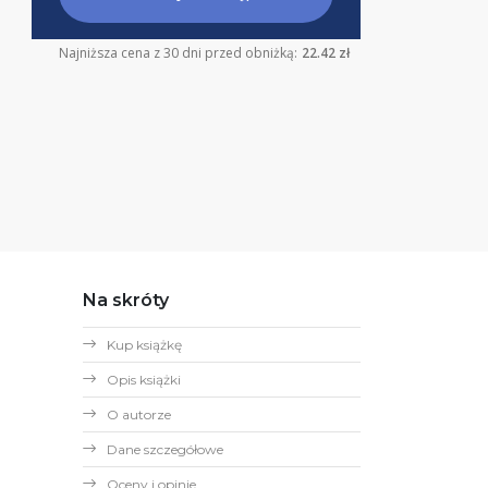
Najniższa cena z 30 dni przed obniżką:
22.42 zł
Na skróty
Kup książkę
Opis książki
O autorze
Dane szczegółowe
Oceny i opinie