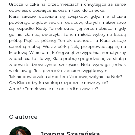
Urocza uliczka na przedmieściach i chwytająca za serce
opowieść o poświęceniu oraz miłości do dziecka.
Klara zawsze obawiała się związków, gdyż nie chciała
powtórzyć błędów swoich rodziców, których małżeństwo
się rozpadło. Kiedy Tomek skradł jej serce i obiecał nigdy
go nie złamać, uwierzyła, że ich miłość wytrzyma każdą
próbę. Pięć lat później Tomek odchodzi, a Klara zostaje
samotną matką. Wraz z córką Nelą przeprowadzają się na
Miodową. W piekarni, której wnętrze wypełnia aromatyczny
zapach ciasta i kawy, Klara próbuje pogodzić się ze stratą i
zapewnić dziewczynce szczęście. Nela wymaga jednak
wiele uwagi. Jest przecież dzieckiem wyjątkowym…
Jak niepowtarzalna atmosfera Miodowej wpłynie na Nelę?
Czy Klara odzyska spokój i rozpocznie nowe życie?
A może Tomek wcale nie odszedł na zawsze?
O autorce
Joanna Szarańska