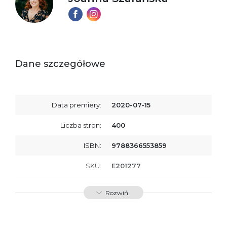
Dane szczegółowe
Data premiery:
2020-07-15
Liczba stron:
400
ISBN:
9788366553859
SKU:
E201277
Producent / Osoby
Wydawnictwo Poznańskie
Rozwiń
odpowiedzialne za
Sp. z o.o.
zgodność produktu z
ul. Fredry 8
przepisami:
61-701 Poznań
Polska
kontakt@wydajenamsie.pl