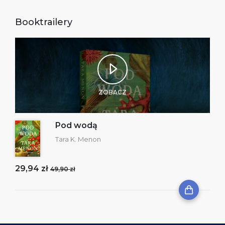
Booktrailery
ZOBACZ
Pod wodą
Tara K. Menon
29,94 zł
49,90 zł