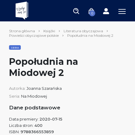
0
Strona główna
Książki
Literatura obyczajowa
Powieści obyczajowe polskie
Popołudnia na Miodowej 2
SERIA
Popołudnia na
Miodowej 2
Autorka:
Joanna Szarańska
Seria:
Na Miodowej
Dane podstawowe
Data premiery:
2020-07-15
Liczba stron:
400
ISBN:
9788366553859