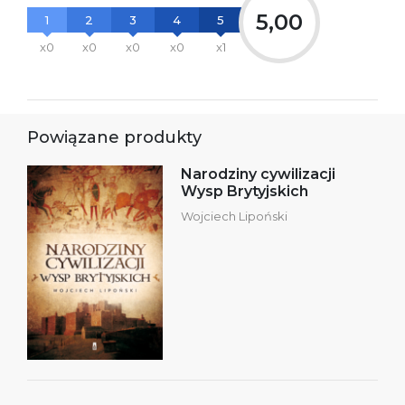
5,00
1
2
3
4
5
x0
x0
x0
x0
x1
Powiązane produkty
Narodziny cywilizacji
Wysp Brytyjskich
Wojciech Lipoński