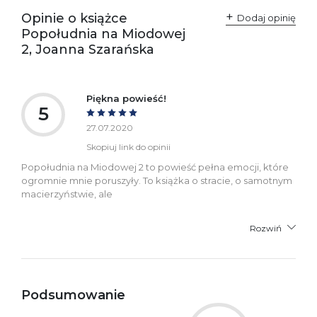
+48 61 623 38 38
Opinie o książce
Dodaj opinię
Popołudnia na Miodowej
Ostrzeżenia oraz
Załącznik PDF
2, Joanna Szarańska
informacje dotyczące
bezpieczeństwa:
Piękna powieść!
5
27.07.2020
Skopiuj link do opinii
Popołudnia na Miodowej 2 to powieść pełna emocji, które
ogromnie mnie poruszyły. To książka o stracie, o samotnym
macierzyństwie, ale
Rozwiń
Podsumowanie