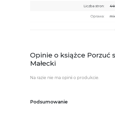
Liczba stron:
44
Oprawa:
mi
ISBN
97
SKU:
K7
Producent / Osoby odpowiedzialne za
Wy
zgodność produktu z przepisami:
ul.
Opinie o książce Porzuć 
61
Po
Małecki
ko
+4
Na razie nie ma opinii o produkcie.
Ostrzeżenia oraz informacje dotyczące
Za
bezpieczeństwa:
Podsumowanie