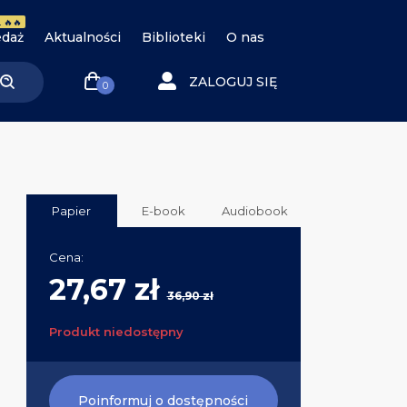
 🔥🔥
daż
Aktualności
Biblioteki
O nas
ZALOGUJ SIĘ
0
Papier
E-book
Audiobook
Cena:
27,67 zł
36,90 zł
Produkt niedostępny
Poinformuj o dostępności