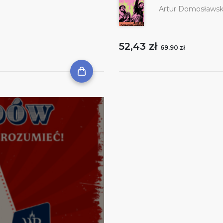
Artur Domosławsk
52,43 zł
69,90 zł