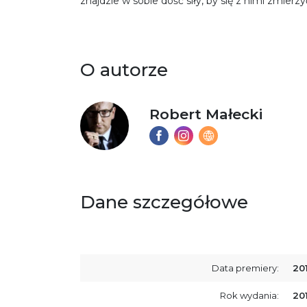
znajdzie w sobie dość siły, by się z nimi zmierzy
O autorze
Robert Małecki
Dane szczegółowe
Data premiery:
20
Rok wydania:
20