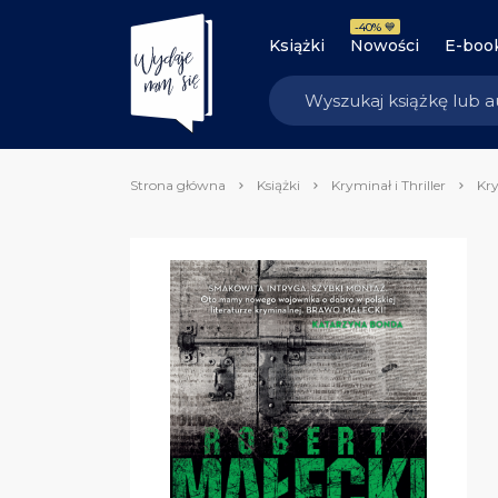
-40% 💙
Książki
Nowości
E-boo
Strona główna
Książki
Kryminał i Thriller
Kry