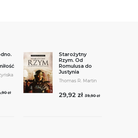
odno.
Starożytny
Rzym. Od
miłość
Romulusa do
Justynia
zyńska
Thomas R. Martin
,90 zł
29,92 zł
39,90 zł