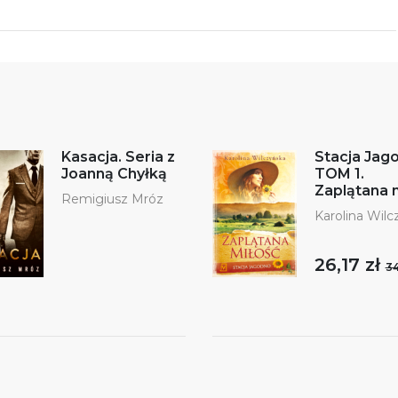
Kasacja. Seria z
Stacja Jag
Joanną Chyłką
TOM 1.
Zaplątana 
Remigiusz Mróz
Karolina Wilc
26,17 zł
34