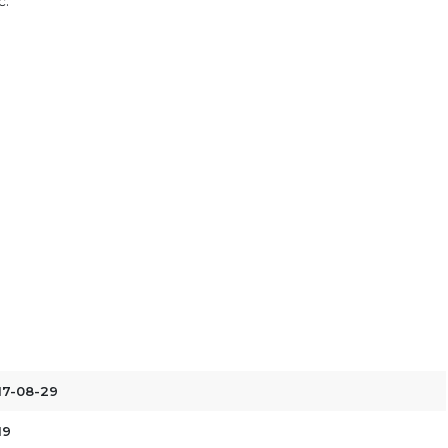
ć.
17-08-29
19