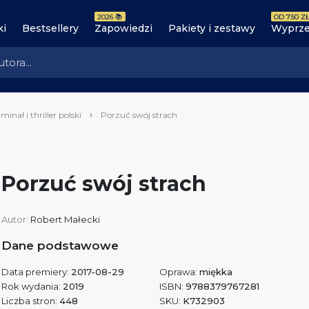
2026 📚
OD 7.50 ZŁ
ki
Bestsellery
Zapowiedzi
Pakiety i zestawy
Wyprze
minał i thriller polski
Porzuć swój strach
Porzuć swój strach
Autor:
Robert Małecki
Dane podstawowe
Data premiery:
2017-08-29
Oprawa:
miękka
Rok wydania:
2019
ISBN:
9788379767281
Liczba stron:
448
SKU:
K732903