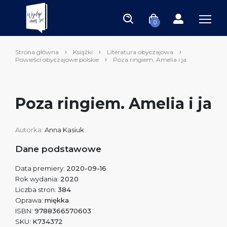
0
Strona główna
Książki
Literatura obyczajowa
Powieści obyczajowe polskie
Poza ringiem. Amelia i ja
Poza ringiem. Amelia i ja
Autorka:
Anna Kasiuk
Dane podstawowe
Data premiery:
2020-09-16
Rok wydania:
2020
Liczba stron:
384
Oprawa:
miękka
ISBN:
9788366570603
SKU:
K734372