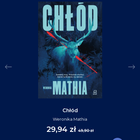
Chłód
Weronika Mathia
29,94 zł
49,90 zł