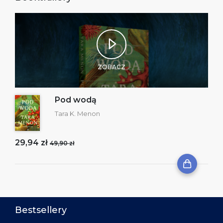
ZOBACZ
Pod wodą
Tara K. Menon
29,94 zł
49,90 zł
Bestsellery