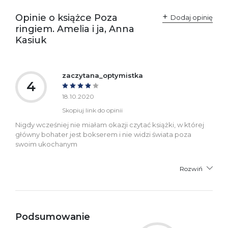
Producent / Osoby
Wydawnictwo Poznańskie
odpowiedzialne za
Sp. z o.o.
Opinie o książce Poza
Dodaj opinię
zgodność produktu z
ul. Fredry 8
ringiem. Amelia i ja, Anna
przepisami:
61-701 Poznań
Polska
Kasiuk
kontakt@wydajenamsie.pl
+48 61 623 38 38
Ostrzeżenia oraz
Załącznik PDF
zaczytana_optymistka
informacje dotyczące
4
bezpieczeństwa:
18.10.2020
Skopiuj link do opinii
Nigdy wcześniej nie miałam okazji czytać książki, w której
główny bohater jest bokserem i nie widzi świata poza
swoim ukochanym
Rozwiń
Podsumowanie