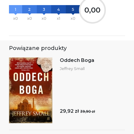
0,00
1
2
3
4
5
x0
x0
x0
x1
x0
Powiązane produkty
Oddech Boga
Jeffrey Small
29,92 zł
39,90 zł