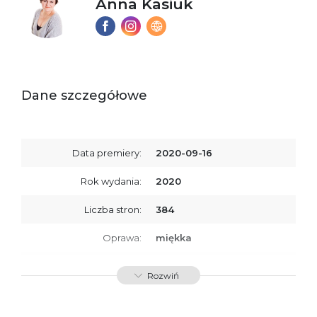
Anna Kasiuk
Dane szczegółowe
Data premiery:
2020-09-16
Rok wydania:
2020
Liczba stron:
384
Oprawa:
miękka
ISBN
9788366570603
Rozwiń
SKU:
K734372