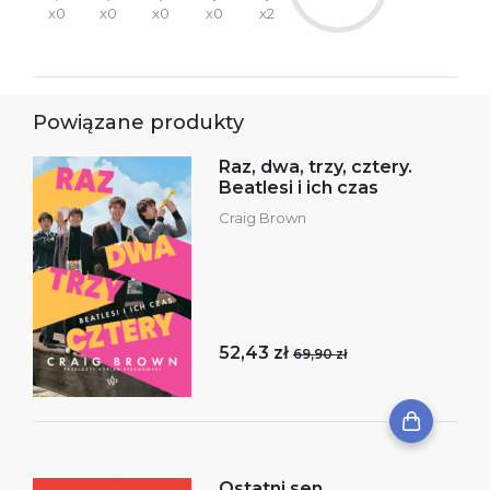
x0
x0
x0
x0
x2
Powiązane produkty
Raz, dwa, trzy, cztery.
Beatlesi i ich czas
Craig Brown
52,43 zł
69,90 zł
Ostatni sen