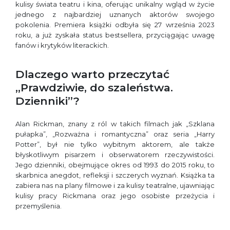
kulisy świata teatru i kina, oferując unikalny wgląd w życie
jednego z najbardziej uznanych aktorów swojego
pokolenia. Premiera książki odbyła się 27 września 2023
roku, a już zyskała status bestsellera, przyciągając uwagę
fanów i krytyków literackich.
Dlaczego warto przeczytać
„Prawdziwie, do szaleństwa.
Dzienniki”?
Alan Rickman, znany z ról w takich filmach jak „Szklana
pułapka”, „Rozważna i romantyczna” oraz seria „Harry
Potter”, był nie tylko wybitnym aktorem, ale także
błyskotliwym pisarzem i obserwatorem rzeczywistości.
Jego dzienniki, obejmujące okres od 1993 do 2015 roku, to
skarbnica anegdot, refleksji i szczerych wyznań. Książka ta
zabiera nas na plany filmowe i za kulisy teatralne, ujawniając
kulisy pracy Rickmana oraz jego osobiste przeżycia i
przemyślenia.