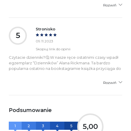
Rozwiń
Stronisko
5
09.11.2023
Skopiuj link do opinii
Czytacie dzienniki?🤔 W nasze ręce ostatnimi czasy wpadł
egzemplarz “Dzienników” Alana Rickmana. Ta bardzo
popularna ostatnio na bookstagramie książka przyciąga do
Rozwiń
Podsumowanie
5,00
1
2
3
4
5