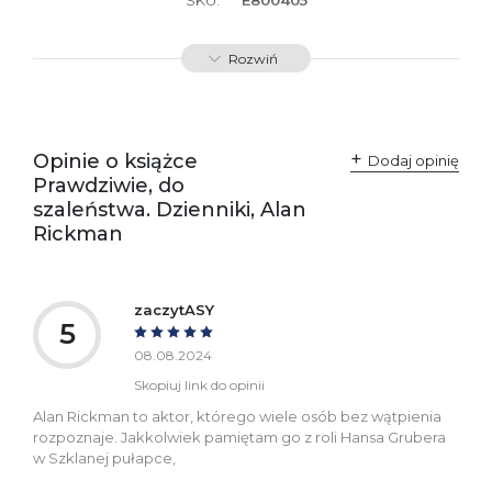
Producent / Osoby
Wydawnictwo Poznańskie
Rozwiń
odpowiedzialne za
Sp. z o.o.
zgodność produktu z
ul. Fredry 8
przepisami:
61-701 Poznań
Polska
kontakt@wydajenamsie.pl
+48 61 623 38 38
Opinie o książce
Dodaj opinię
Prawdziwie, do
Ostrzeżenia oraz
Załącznik PDF
szaleństwa. Dzienniki, Alan
informacje dotyczące
bezpieczeństwa:
Rickman
zaczytASY
5
08.08.2024
Skopiuj link do opinii
Alan Rickman to aktor, którego wiele osób bez wątpienia
rozpoznaje. Jakkolwiek pamiętam go z roli Hansa Grubera
w Szklanej pułapce,