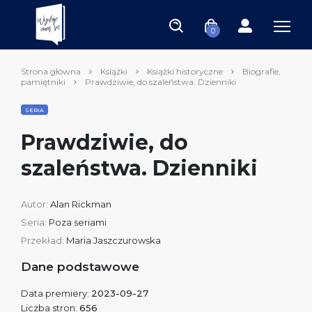
0
Strona główna
Książki
Książki historyczne
Biografie,
pamiętniki
Prawdziwie, do szaleństwa. Dzienniki
SERIA
Prawdziwie, do
szaleństwa. Dzienniki
Autor:
Alan Rickman
Seria:
Poza seriami
Przekład:
Maria Jaszczurowska
Dane podstawowe
Data premiery:
2023-09-27
Liczba stron:
656