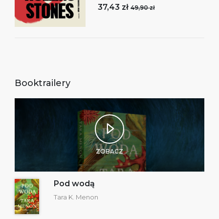
37,43 zł
49,90 zł
Booktrailery
ZOBACZ
Pod wodą
Tara K. Menon