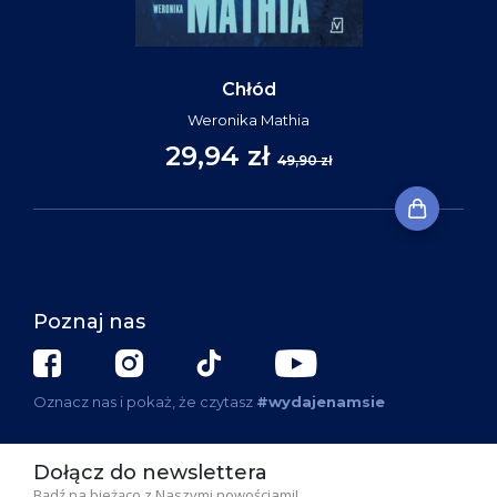
Chłód
Weronika Mathia
29,94 zł
49,90 zł
Poznaj nas
Oznacz nas i pokaż, że czytasz
#wydajenamsie
Dołącz do newslettera
Bądź na bieżąco z Naszymi nowościami!