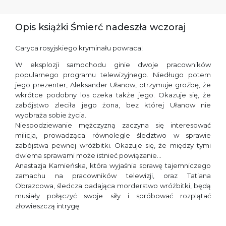
Opis książki Śmierć nadeszła wczoraj
Caryca rosyjskiego kryminału powraca!
W eksplozji samochodu ginie dwoje pracowników
popularnego programu telewizyjnego. Niedługo potem
jego prezenter, Aleksander Ułanow, otrzymuje groźbę, że
wkrótce podobny los czeka także jego. Okazuje się, że
zabójstwo zleciła jego żona, bez której Ułanow nie
wyobraża sobie życia.
Niespodziewanie mężczyzną zaczyna się interesować
milicja, prowadząca równolegle śledztwo w sprawie
zabójstwa pewnej wróżbitki. Okazuje się, że między tymi
dwiema sprawami może istnieć powiązanie…
Anastazja Kamieńska, która wyjaśnia sprawę tajemniczego
zamachu na pracowników telewizji, oraz Tatiana
Obrazcowa, śledcza badająca morderstwo wróżbitki, będą
musiały połączyć swoje siły i spróbować rozplątać
złowieszczą intrygę.