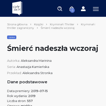
0
Strona główna
Książki
Kryminał i Thriller
Kryminał i
thriller zagraniczny
Śmierć nadeszła wczoraj
SERIA
Śmierć nadeszła wczoraj
Autorka:
Aleksandra Marinina
Seria:
Anastazja Kamieńska
Przekład:
Aleksandra Stronka
Dane podstawowe
Data premiery:
2019-07-15
Rok wydania:
2019
Liczba stron:
557
Oprawa:
miękka