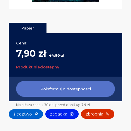
Papier
Cena:
7,90 zł
44,90 zł
Produkt niedostępny
Poinformuj o dostępności
Najniższa cena z 30 dni przed obniżką:
7.9 zł
śledztwo
🔎
zagadka
😲
zbrodnia
🔪