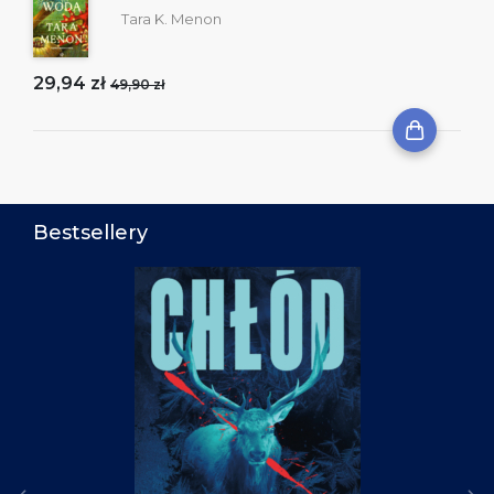
Tara K. Menon
29,94 zł
49,90 zł
Bestsellery