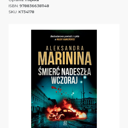
ISBN:
9788366381148
SKU:
K734178