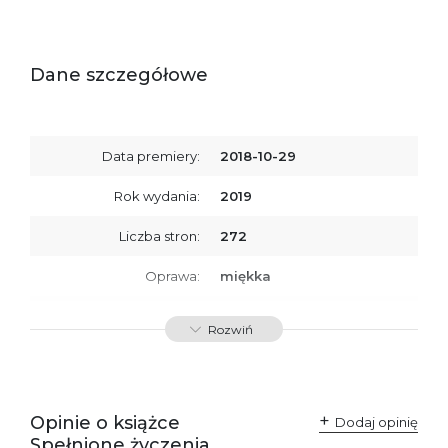
Dane szczegółowe
Data premiery:
2018-10-29
Rok wydania:
2019
Liczba stron:
272
Oprawa:
miękka
ISBN
9788379760213
Rozwiń
SKU:
K734049
Producent / Osoby
Wydawnictwo Poznańskie
odpowiedzialne za
Sp. z o.o.
Opinie o książce
Dodaj opinię
zgodność produktu z
ul. Fredry 8
Spełnione życzenia,
przepisami:
61-701 Poznań