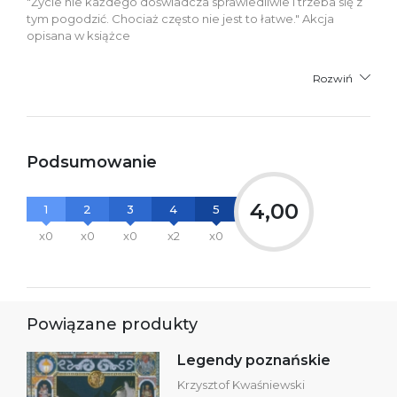
"Życie nie każdego doświadcza sprawiedliwie i trzeba się z
tym pogodzić. Chociaż często nie jest to łatwe." Akcja
opisana w książce
Rozwiń
Podsumowanie
4,00
1
2
3
4
5
x0
x0
x0
x2
x0
Powiązane produkty
Legendy poznańskie
Krzysztof Kwaśniewski