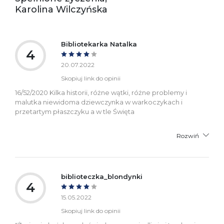
Polska
Karolina Wilczyńska
kontakt@wydajenamsie.pl
+48 61 623 38 38
Ostrzeżenia oraz
Załącznik PDF
Bibliotekarka Natalka
informacje dotyczące
4
bezpieczeństwa:
20.07.2022
Skopiuj link do opinii
16/52/2020 Kilka historii, różne wątki, różne problemy i
malutka niewidoma dziewczynka w warkoczykach i
przetartym płaszczyku a w tle Święta
Rozwiń
biblioteczka_blondynki
4
15.05.2022
Skopiuj link do opinii