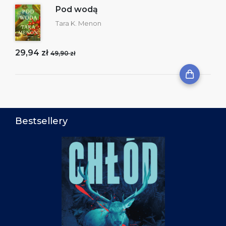
Pod wodą
Tara K. Menon
29,94 zł
49,90 zł
Bestsellery