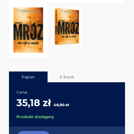
Papier
E-book
Cena:
35,18 zł
46,90 zł
Produkt dostępny