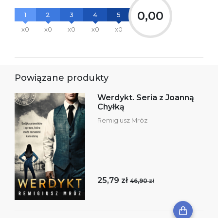
0,00
1
2
3
4
5
x0
x0
x0
x0
x0
Powiązane produkty
Werdykt. Seria z Joanną
Chyłką
Remigiusz Mróz
25,79 zł
46,90 zł