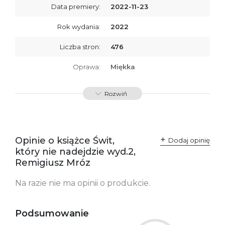
Data premiery:
2022-11-23
Rok wydania:
2022
Liczba stron:
476
Oprawa:
Miękka
ISBN
9788367461771
Rozwiń
SKU:
K800331
Producent / Osoby
Wydawnictwo Poznańskie
odpowiedzialne za
Sp. z o.o.
Opinie o książce Świt,
Dodaj opinię
zgodność produktu z
ul. Fredry 8
który nie nadejdzie wyd.2,
przepisami:
61-701 Poznań
Polska
Remigiusz Mróz
kontakt@wydajenamsie.pl
+48 61 623 38 38
Na razie nie ma opinii o produkcie.
Ostrzeżenia oraz
Załącznik PDF
informacje dotyczące
bezpieczeństwa:
Podsumowanie