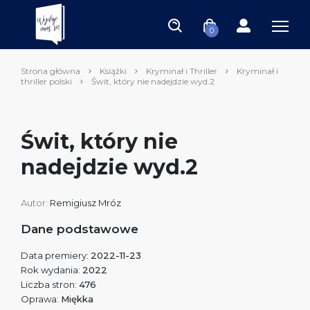
0
Strona główna
Książki
Kryminał i Thriller
Kryminał i
thriller polski
Świt, który nie nadejdzie wyd.2
Świt, który nie
nadejdzie wyd.2
Autor:
Remigiusz Mróz
Dane podstawowe
Data premiery:
2022-11-23
Rok wydania:
2022
Liczba stron:
476
Oprawa:
Miękka