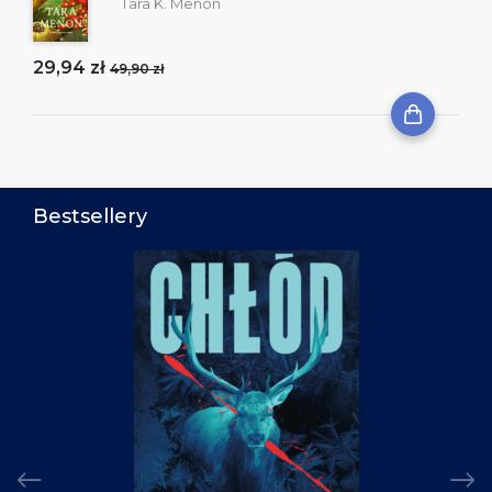
Tara K. Menon
29,94 zł
49,90 zł
Bestsellery