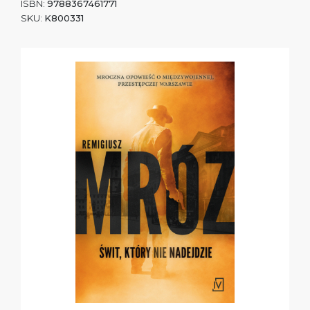
ISBN:
9788367461771
SKU:
K800331