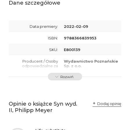
Dane szczegółowe
Data premiery:
2022-02-09
ISBN:
9788366839953
SKU:
E800139
Producent / Osoby
Wydawnictwo Poznańskie
odpowiedzialne za
Sp. z o.o.
zgodność produktu z
ul. Fredry 8
przepisami:
61-701 Poznań
Rozwiń
Polska
kontakt@wydajenamsie.pl
+48 61 623 38 38
Ostrzeżenia oraz
Załącznik PDF
Opinie o książce Syn wyd.
Dodaj opinię
informacje dotyczące
II, Philipp Meyer
bezpieczeństwa: