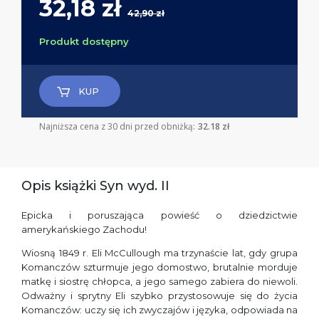
32,18 zł
42,90 zł
Produkt dostępny
KUP
Najniższa cena z 30 dni przed obniżką:
32.18 zł
Opis książki Syn wyd. II
Epicka i poruszająca powieść o dziedzictwie
amerykańskiego Zachodu!
Wiosną 1849 r. Eli McCullough ma trzynaście lat, gdy grupa
Komanczów szturmuje jego domostwo, brutalnie morduje
matkę i siostrę chłopca, a jego samego zabiera do niewoli.
Odważny i sprytny Eli szybko przystosowuje się do życia
Komanczów: uczy się ich zwyczajów i języka, odpowiada na