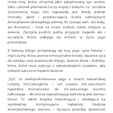
nowe imię, które otrzymał jako adoptowany syn wodza.
Jako członek plemienia toczy wojnę z białymi, co utrudnia
zrozumienia tego, kim naprawdę jest. Kiedy jednak
choroby, głód i przytłaczająca liczba uzbrojonych
Amerykanów dziesiątkują plemię, Eli zostaje sam. Ani biały,
ani Komancz – musi na nowo znaleźć sobie miejsce w
świecie. Zaczyna podróż pełną przygód, tragedii, ale i
szczęścia, które odbijają się echem w życiu jego
potomstwa.
Z historią Eliego przeplatają się losy jego syna Petera –
mężczyzny, który ponosi emocjonalne koszty dążenia ojca
do władzy, oraz prawnuczki Eliego, Jeanne Anne – kobiety,
która, która musi walczyć z zatwardziałymi rywalami, aby
odnieść sukces w męskim świecie.
„Syn” to wielopokoleniowa saga o losach teksańskiej
rodziny McCulloughów – od czasów XIX-wiecznych
najazdów Komanczów do XX-wiecznego boomu
naftowego – dla której najważniejszą wartością jest ziemia i
honor. To także książka niepokojąca i działająca na
wyobraźnię, kontynuująca najlepszą tradycję
amerykańskiego kanonu – łącząca pisarską sprawność