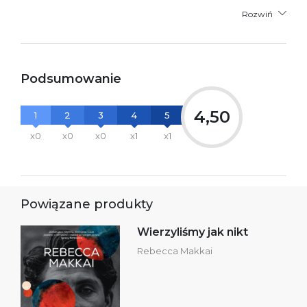
Rozwiń
Podsumowanie
4,50
1
2
3
4
5
x0
x0
x0
x1
x1
Powiązane produkty
Wierzyliśmy jak nikt
Rebecca Makkai