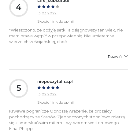
Life_substitute
4
13.03.2022
Skopiuj link do opinii
"Wieszczono, że dożyję setki, a osiągnowszy ten wiek, nie
mam prawa wątpić w przepowiednię. Nie umieram w
wierze chrześcijańskiej, choć
Rozwiń
niepoczytalna.pl
5
13.02.2022
Skopiuj link do opinii
Krwawe pogranicze Odnoszę wrażenie, że prozaicy
pochodzący ze Stanów Zjednoczonych stopniowo mierzą
się z amerykańskim mitem – wytworem westernowego
kina. Philipp