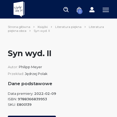
0
Strona główna
Książki
Literatura piękna
Literatura
piękna obca
Syn wyd. II
Syn wyd. II
Autor:
Philipp Meyer
Przekład:
Jędrzej Polak
Dane podstawowe
Data premiery:
2022-02-09
ISBN:
9788366839953
SKU:
E800139