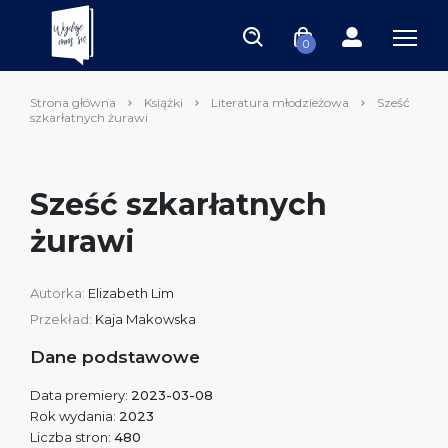
0
Strona główna
Książki
Literatura młodzieżowa
Sześć
szkarłatnych żurawi
Sześć szkarłatnych
żurawi
Autorka:
Elizabeth Lim
Przekład:
Kaja Makowska
Dane podstawowe
Data premiery:
2023-03-08
Rok wydania:
2023
Liczba stron:
480