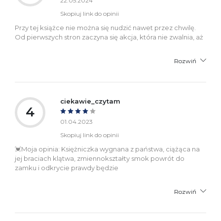
22.05.2024
Skopiuj link do opinii
Przy tej książce nie można się nudzić nawet przez chwilę.
Od pierwszych stron zaczyna się akcja, która nie zwalnia, aż
Rozwiń
ciekawie_czytam
4
01.04.2023
Skopiuj link do opinii
💓Moja opinia: Księżniczka wygnana z państwa, ciążąca na
jej braciach klątwa, zmiennokształty smok powrót do
zamku i odkrycie prawdy będzie
Rozwiń