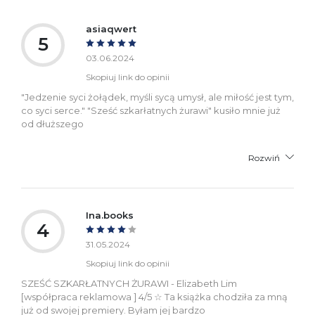
Ostrzeżenia oraz
Załącznik PDF
asiaqwert
informacje dotyczące
5
bezpieczeństwa:
03.06.2024
Skopiuj link do opinii
"Jedzenie syci żołądek, myśli sycą umysł, ale miłość jest tym,
co syci serce." "Sześć szkarłatnych żurawi" kusiło mnie już
od dłuższego
Rozwiń
Ina.books
4
31.05.2024
Skopiuj link do opinii
SZEŚĆ SZKARŁATNYCH ŻURAWI - Elizabeth Lim
[współpraca reklamowa ] 4/5 ☆ Ta książka chodziła za mną
już od swojej premiery. Byłam jej bardzo