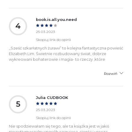
book.is.all.you.need
4
25.03.2023
Skopiuj link do opinii
,,Sześć szkarłatnych żurawi” to kolejna fantastyczna powieść
Elizabeth Lim. Świetnie rozbudowany świat, dobrze
wykreowani bohaterowie i magia- to rzeczy ,które
Rozwiń
Julia CUDBOOK
5
25.03.2023
Skopiuj link do opinii
Nie spodziewałam się tego, ale ta książka jest w jakiś
niewytłumaczalny sposób czarująca, ciepła i urocza.