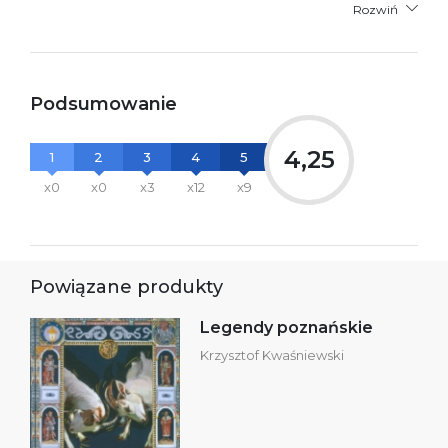
Rozwiń
Podsumowanie
4,25
1
2
3
4
5
x0
x0
x3
x12
x9
Powiązane produkty
Legendy poznańskie
Krzysztof Kwaśniewski