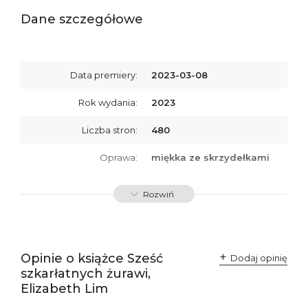
Dane szczegółowe
Data premiery:
2023-03-08
Rok wydania:
2023
Liczba stron:
480
Oprawa:
miękka ze skrzydełkami
ISBN
9788367551489
Rozwiń
SKU:
K800403
Producent / Osoby
Wydawnictwo Poznańskie
odpowiedzialne za
Sp. z o.o.
Opinie o książce Sześć
Dodaj opinię
zgodność produktu z
ul. Fredry 8
szkarłatnych żurawi,
przepisami:
61-701 Poznań
Polska
Elizabeth Lim
kontakt@wydajenamsie.pl
+48 61 623 38 38