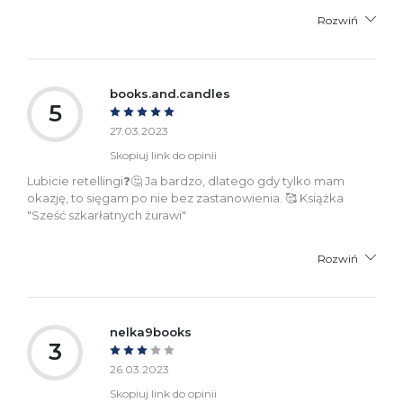
Rozwiń
books.and.candles
5
27.03.2023
Skopiuj link do opinii
Lubicie retellingi❓️🤔 Ja bardzo, dlatego gdy tylko mam
okazję, to sięgam po nie bez zastanowienia. 🥰 Książka
"Sześć szkarłatnych żurawi"
Rozwiń
nelka9books
3
26.03.2023
Skopiuj link do opinii