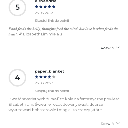
alexandria
5
25.03.2023
Skopiuj link do opinii
𝑭𝒐𝒐𝒅 𝒇𝒆𝒆𝒅𝒔 𝒕𝒉𝒆 𝒃𝒆𝒍𝒍𝒚, 𝒕𝒉𝒐𝒖𝒈𝒉𝒕𝒔 𝒇𝒆𝒆𝒅 𝒕𝒉𝒆 𝒎𝒊𝒏𝒅, 𝒃𝒖𝒕 𝒍𝒐𝒗𝒆 𝒊𝒔 𝒘𝒉𝒂𝒕 𝒇𝒆𝒆𝒅𝒔 𝒕𝒉𝒆
𝒉𝒆𝒂𝒓𝒕. 💕 Elizabeth Lim miała u
Rozwiń
paper_blanket
4
25.03.2023
Skopiuj link do opinii
,,Sześć szkarłatnych żurawi” to kolejna fantastyczna powieść
Elizabeth Lim. Świetnie rozbudowany świat, dobrze
wykreowani bohaterowie i magia- to rzeczy ,które
Rozwiń