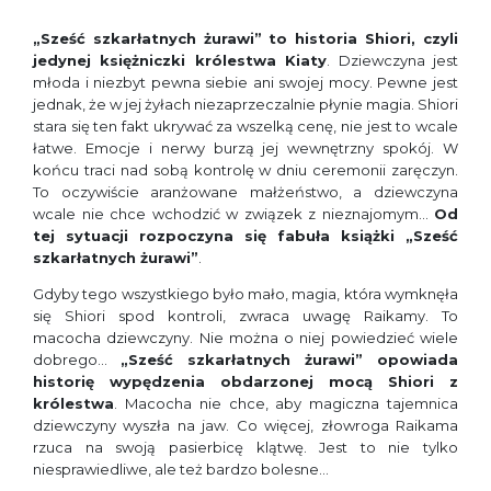
„Sześć szkarłatnych żurawi” to historia Shiori, czyli
jedynej księżniczki królestwa Kiaty
. Dziewczyna jest
młoda i niezbyt pewna siebie ani swojej mocy. Pewne jest
jednak, że w jej żyłach niezaprzeczalnie płynie magia. Shiori
stara się ten fakt ukrywać za wszelką cenę, nie jest to wcale
łatwe. Emocje i nerwy burzą jej wewnętrzny spokój. W
końcu traci nad sobą kontrolę w dniu ceremonii zaręczyn.
To oczywiście aranżowane małżeństwo, a dziewczyna
wcale nie chce wchodzić w związek z nieznajomym…
Od
tej sytuacji rozpoczyna się fabuła książki „Sześć
szkarłatnych żurawi”
.
Gdyby tego wszystkiego było mało, magia, która wymknęła
się Shiori spod kontroli, zwraca uwagę Raikamy. To
macocha dziewczyny. Nie można o niej powiedzieć wiele
dobrego…
„Sześć szkarłatnych żurawi” opowiada
historię wypędzenia obdarzonej mocą Shiori z
królestwa
. Macocha nie chce, aby magiczna tajemnica
dziewczyny wyszła na jaw. Co więcej, złowroga Raikama
rzuca na swoją pasierbicę klątwę. Jest to nie tylko
niesprawiedliwe, ale też bardzo bolesne…