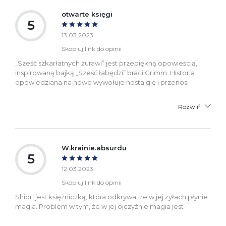
otwarte księgi
5
13.03.2023
Skopiuj link do opinii
„Sześć szkarłatnych żurawi” jest przepiękną opowieścią,
inspirowaną bajką „Sześć łabędzi” braci Grimm. Historia
opowiedziana na nowo wywołuje nostalgię i przenosi
Rozwiń
W.krainie.absurdu
5
12.03.2023
Skopiuj link do opinii
Shiori jest księżniczką, która odkrywa, że w jej żyłach płynie
magia. Problem w tym, że w jej ojczyźnie magia jest