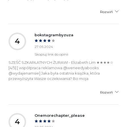
Rozwiń
bokstagrambyzuza
4
27.05.2024
Skopiuj link do opinii
SZEŚĆ SZKARŁATNYCH ŻURAWI - Elizabeth Lim ★★★★☆
[4/5] [ współpraca reklamowa @weneedyabooks
@wydajenamsie] Jaka była ostatnia książka, która
przewyższyła Wasze oczekiwania? Bo moja
Rozwiń
Onemorechapter_please
4