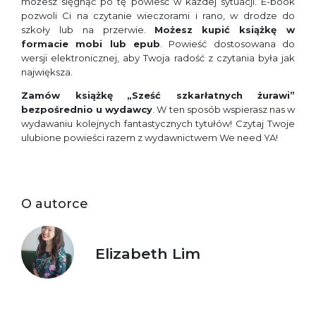
możesz sięgnąć po tę powieść w każdej sytuacji. E-book
pozwoli Ci na czytanie wieczorami i rano, w drodze do
szkoły lub na przerwie.
Możesz
kupić
książkę w
formacie mobi lub epub
. Powieść dostosowana do
wersji elektronicznej, aby Twoja radość z czytania była jak
największa.
Zamów książkę
„Sześć szkarłatnych żurawi”
bezpośrednio u wydawcy
. W ten sposób wspierasz nas w
wydawaniu kolejnych fantastycznych tytułów! Czytaj Twoje
ulubione powieści razem z wydawnictwem We need YA!
O autorce
Elizabeth Lim