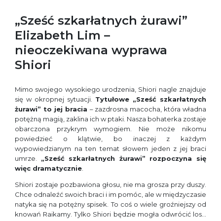
„Sześć szkarłatnych żurawi”
Elizabeth Lim –
nieoczekiwana wyprawa
Shiori
Mimo swojego wysokiego urodzenia, Shiori nagle znajduje
się w okropnej sytuacji.
Tytułowe „Sześć szkarłatnych
żurawi” to jej bracia
– zazdrosna macocha, która władna
potężną magią, zaklina ich w ptaki. Nasza bohaterka zostaje
obarczona przykrym wymogiem. Nie może nikomu
powiedzieć o klątwie, bo inaczej z każdym
wypowiedzianym na ten temat słowem jeden z jej braci
umrze.
„Sześć szkarłatnych żurawi” rozpoczyna się
więc dramatycznie
.
Shiori zostaje pozbawiona głosu, nie ma grosza przy duszy.
Chce odnaleźć swoich braci i im pomóc, ale w międzyczasie
natyka się na potężny spisek. To coś o wiele groźniejszy od
knowań Raikamy. Tylko Shiori będzie mogła odwrócić los…