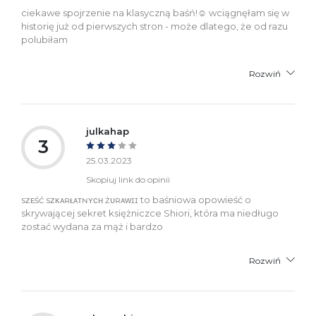
ciekawe spojrzenie na klasyczną baśń!☺️ wciągnęłam się w
historię już od pierwszych stron - może dlatego, że od razu
polubiłam
Rozwiń
julkahap
3
25.03.2023
Skopiuj link do opinii
sᴢᴇść sᴢᴋᴀʀᴌᴀᴛɴʏᴄʜ żᴜʀᴀᴡɪɪ to baśniowa opowieść o
skrywającej sekret księżniczce Shiori, która ma niedługo
zostać wydana za mąż i bardzo
Rozwiń