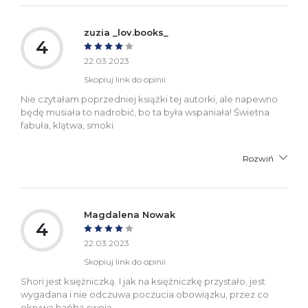
zuzia _lov.books_
4
22.03.2023
Skopiuj link do opinii
Nie czytałam poprzedniej książki tej autorki, ale napewno
będę musiała to nadrobić, bo ta była wspaniała! Świetna
fabuła, klątwa, smoki
Rozwiń
Magdalena Nowak
4
22.03.2023
Skopiuj link do opinii
Shori jest księżniczką. I jak na księżniczkę przystało, jest
wygadana i nie odczuwa poczucia obowiązku, przez co
okrywa hańbą swoją