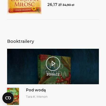
26,17 zł
34,90 zł
Booktrailery
ZOBACZ
Pod wodą
Tara K. Menon