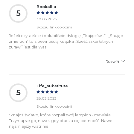
Bookallia
5
30.03.2023
Skopiuj link do opinii
Jeżeli czytaliście i polubiliście dylogię „Tkając świt” i „Snując
zmierzch” to z pewnością książka „Sześć szkarłatnych
żurawi” jest dla Was.
Rozwiń
Life_substitute
5
28.03.2023
Skopiuj link do opinii
"Znajdź światło, które rozpali twój lampion - mawiała.
Trzymaj się go, nawet gdy otacza cię ciemność. Nawet
najsilniejszy wiatr nie