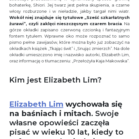
bohaterkę, Shiori. Jej twarz jest pełna skupienia, a czarne
włosy rozburzone i w nieładzie, jakby targał nimi wiatr.
Wokół niej znajduje się tytułowe „Sześć szkarłatnych
żurawi”, czyli zaklęci nieszczęsnym czarem bracia
. Na
górze okładki zapisano czerwoną czcionką i fantazyjnym
fontem tytułem. Wprawne oko może rozpoznać to samo
pismo pełne zawijasów, które można było już zobaczyć na
okładkach książek „Tkając świt” i „Snując zmierzch”. Na dole
okładki umieszczono imię i nazwisko autorki, Elizabeth Lim,
oraz informację o tłumaczeniu: „Przełożyła Kaja Makowska”.
Kim jest Elizabeth Lim?
Elizabeth Lim
wychowała się
na baśniach i mitach
. Swoje
własne opowieści zaczęła
pisać w wieku 10 lat, kiedy to