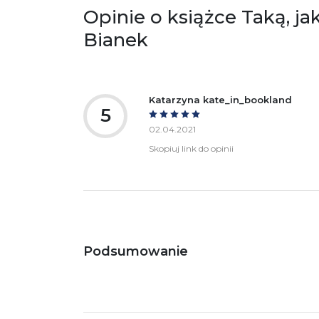
Po
Opinie o książce Taką, jak
ko
+4
Bianek
Ostrzeżenia oraz informacje dotyczące
Za
bezpieczeństwa:
Katarzyna kate_in_bookland
5
02.04.2021
Skopiuj link do opinii
Podsumowanie