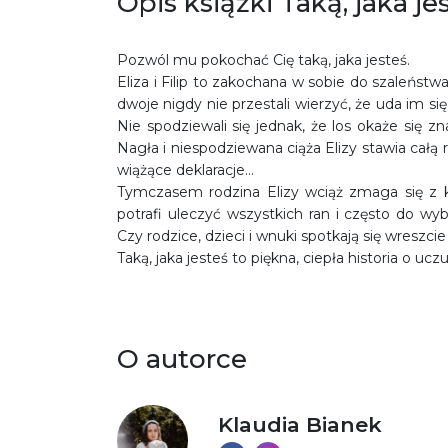
Opis książki Taką, jaka je
Pozwól mu pokochać Cię taką, jaka jesteś.
Eliza i Filip to zakochana w sobie do szaleńst
dwoje nigdy nie przestali wierzyć, że uda im si
Nie spodziewali się jednak, że los okaże się z
Nagła i niespodziewana ciąża Elizy stawia całą
wiążące deklaracje…
Tymczasem rodzina Elizy wciąż zmaga się z ko
potrafi uleczyć wszystkich ran i często do w
Czy rodzice, dzieci i wnuki spotkają się wres
Taką, jaka jesteś to piękna, ciepła historia o uc
O autorce
Klaudia Bianek