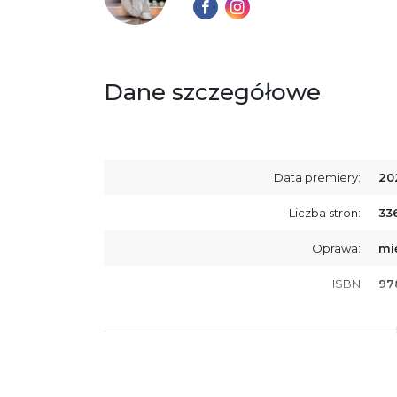
Dane szczegółowe
Data premiery:
20
Liczba stron:
33
Oprawa:
mi
ISBN
97
SKU:
K8
Producent / Osoby odpowiedzialne za
Wy
zgodność produktu z przepisami:
ul.
61