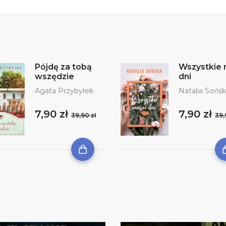
Pójdę za tobą
Wszystkie 
wszędzie
dni
Agata Przybyłek
Natalia Sońs
7,90 zł
7,90 zł
39,90 zł
39,