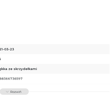
21-03-23
6
ękka ze skrzydełkami
88366736597
00002
Rozwiń
dawnictwo Poznańskie Sp. z o.o.
 Fredry 8
-701 Poznań