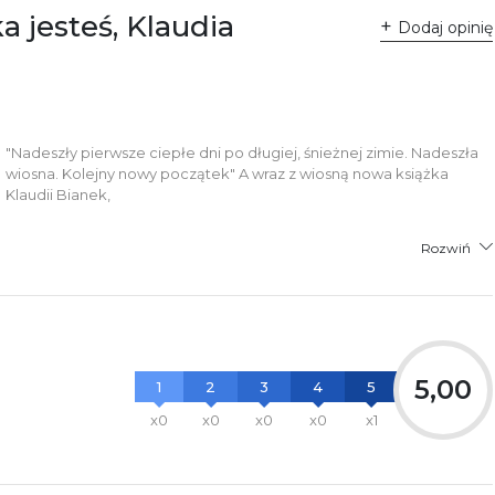
lska
a jesteś, Klaudia
ntakt@wydajenamsie.pl
Dodaj opinię
8 61 623 38 38
łącznik PDF
"Nadeszły pierwsze ciepłe dni po długiej, śnieżnej zimie. Nadeszła
wiosna. Kolejny nowy początek" A wraz z wiosną nowa książka
Klaudii Bianek,
Rozwiń
5,00
1
2
3
4
5
x0
x0
x0
x0
x1