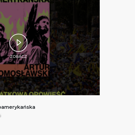
ZOBACZ
noamerykańska
i