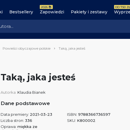
2026 📚
OD 7.50 ZŁ
ki
Bestsellery
Zapowiedzi
Pakiety i zestawy
Wyprze
Powieści obyczajowe polskie
Taką, jaka jesteś
Taką, jaka jesteś
Autorka:
Klaudia Bianek
Dane podstawowe
Data premiery:
2021-03-23
ISBN:
9788366736597
Liczba stron:
336
SKU:
K800002
Oprawa:
miękka ze