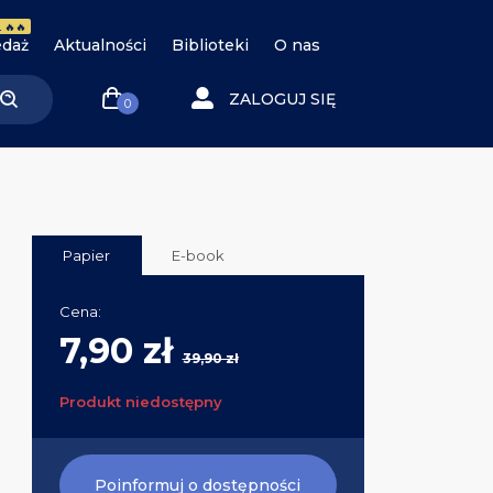
 🔥🔥
daż
Aktualności
Biblioteki
O nas
ZALOGUJ SIĘ
0
Papier
E-book
Cena:
7,90 zł
39,90 zł
Produkt niedostępny
Poinformuj o dostępności