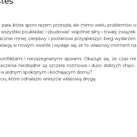
steś
wa para, która sporo razem przeszła, ale mimo wielu problemów ci
ę wszystko poukładać i zbudować wspólnie silny i trwały związek.
nacznie mniej cierpliwy i postanowi przyspieszyć bieg wydarzeń.
 relację w nowym świetle i wydaje się, że to właściwy moment na
nfliktami i niezażegnanymi sporami. Okazuje się, że czas nie
ybaczenia niezbędne są szczera rozmowa i dużo dobrych chęci…
zcie w jednym spokojnym i kochającym domu?
zuciu, które odnalazło wreszcie właściwą drogę.