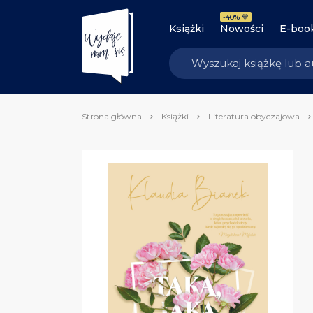
-40% 💙
Książki
Nowości
E-boo
Strona główna
Książki
Literatura obyczajowa