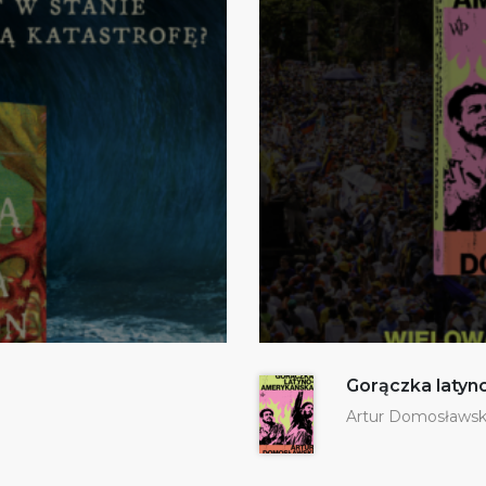
Gorączka laty
Artur Domosławsk