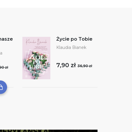
nasze
Życie po Tobie
Klaudia Bianek
ka
7,90 zł
36,90 zł
90 zł