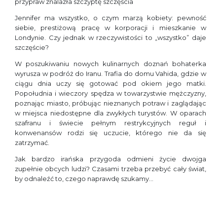
przypraw znalazła szczyptę szczęścia
Jennifer ma wszystko, o czym marzą kobiety: pewność
siebie, prestiżową pracę w korporacji i mieszkanie w
Londynie. Czy jednak w rzeczywistości to „wszystko” daje
szczęście?
W poszukiwaniu nowych kulinarnych doznań bohaterka
wyrusza w podróż do Iranu. Trafia do domu Vahida, gdzie w
ciągu dnia uczy się gotować pod okiem jego matki.
Popołudnia i wieczory spędza w towarzystwie mężczyzny,
poznając miasto, próbując nieznanych potraw i zaglądając
w miejsca niedostępne dla zwykłych turystów. W oparach
szafranu i świecie pełnym restrykcyjnych reguł i
konwenansów rodzi się uczucie, którego nie da się
zatrzymać.
Jak bardzo irańska przygoda odmieni życie dwojga
zupełnie obcych ludzi? Czasami trzeba przebyć cały świat,
by odnaleźć to, czego naprawdę szukamy…