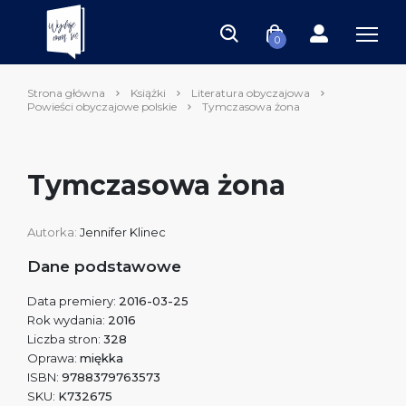
0
Strona główna
Książki
Literatura obyczajowa
Powieści obyczajowe polskie
Tymczasowa żona
Tymczasowa żona
Autorka:
Jennifer Klinec
Dane podstawowe
Data premiery:
2016-03-25
Rok wydania:
2016
Liczba stron:
328
Oprawa:
miękka
ISBN:
9788379763573
SKU:
K732675