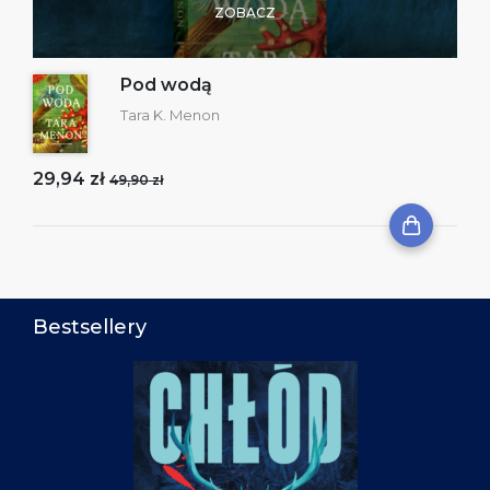
ZOBACZ
Pod wodą
Tara K. Menon
29,94 zł
49,90 zł
Bestsellery