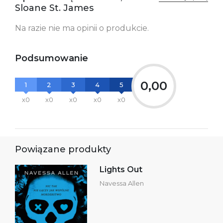
Sloane St. James
Ostrzeżenia oraz
Załącznik PDF
informacje dotyczące
Na razie nie ma opinii o produkcie.
bezpieczeństwa:
Podsumowanie
0,00
1
2
3
4
5
x0
x0
x0
x0
x0
Powiązane produkty
Lights Out
Navessa Allen