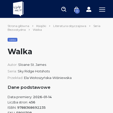
0
Strona główna
Książki
Literatura obyczajowa
Seria
Bezwstydna
Walka
SERIA
Walka
Autor:
Sloane St. James
Seria:
Sky Ridge Hotshots
Przekład:
Ela Wołoszyńska-Wiśniewska
Dane podstawowe
Data premiery:
2026-01-14
Liczba stron:
456
ISBN:
9788368692235
SKU:
E800708