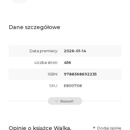
Dane szczegółowe
Data premiery:
2026-01-14
Liczba stron:
456
ISBN:
9788368692235
SKU:
E800708
Producent / Osoby
Wydawnictwo Poznańskie
Rozwiń
odpowiedzialne za
Sp. z o.o.
zgodność produktu z
ul. Fredry 8
przepisami:
61-701 Poznań
Polska
kontakt@wydajenamsie.pl
+48 61 623 38 38
Opinie o książce Walka,
Dodaj opinię