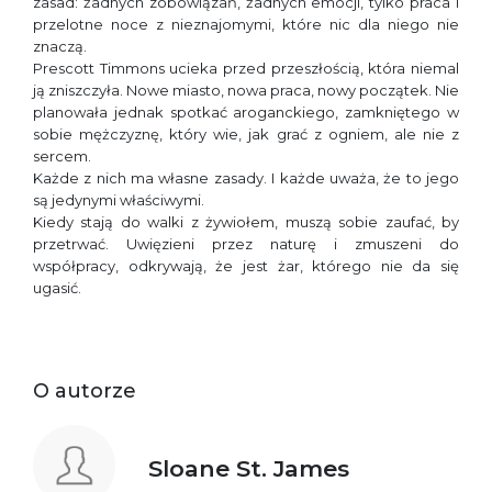
zasad: żadnych zobowiązań, żadnych emocji, tylko praca i
przelotne noce z nieznajomymi, które nic dla niego nie
znaczą.
Prescott Timmons ucieka przed przeszłością, która niemal
ją zniszczyła. Nowe miasto, nowa praca, nowy początek. Nie
planowała jednak spotkać aroganckiego, zamkniętego w
sobie mężczyznę, który wie, jak grać z ogniem, ale nie z
sercem.
Każde z nich ma własne zasady. I każde uważa, że to jego
są jedynymi właściwymi.
Kiedy stają do walki z żywiołem, muszą sobie zaufać, by
przetrwać. Uwięzieni przez naturę i zmuszeni do
współpracy, odkrywają, że jest żar, którego nie da się
ugasić.
O autorze
Sloane St. James