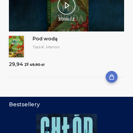
ZOBACZ
Pod wodą
Tara K. Menon
29,94 zł
49,90 zł
Bestsellery