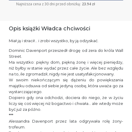
Najniższa cena z 30 dni przed obniżką:
23.94 zł
Opis książki Władca chciwości
Miał ją i stracił… i zrobi wszystko, by ją odzyskać.
Dominic Davenport przeszedł drogę od zera do króla Wall
Street.
Ma wszystko: piękny dom, piękną żonę i więcej pieniędzy,
niż byłby w stanie wydać przez całe życie. Ale bez względu
na to, ile zgromadził, nigdy nie jest usatysfakcjonowany.
W swoim niekończącym się dążeniu do powiększania
majątku odsuwa od siebie jedyną osobę, która uważa go za
wystarczającego.
Dopiero gdy ona odchodzi, dociera do niego, że w życiu
liczy się coś więcej niż bogactwo i chwała… ale wtedy może
być już za późno.
***
Alessandra Davenport przez lata odgrywała rolę żony-
trofeum.