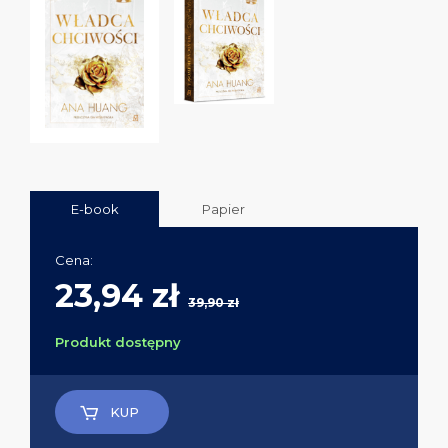
E-book
Papier
Cena:
23,94 zł
39,90 zł
Produkt dostępny
KUP