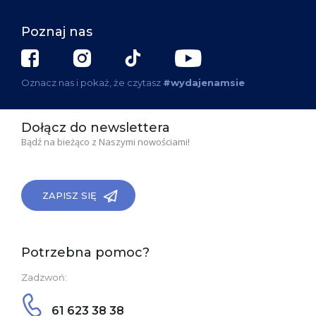
Poznaj nas
Oznacz nas i pokaż, że czytasz
#wydajenamsie
Dołącz do newslettera
Bądź na bieżąco z Naszymi nowościami!
ZAPISZ SIĘ
Potrzebna pomoc?
Zadzwoń:
61 623 38 38