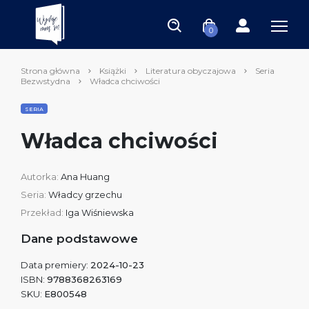
0
Strona główna
Książki
Literatura obyczajowa
Seria
Bezwstydna
Władca chciwości
SERIA
Władca chciwości
Autorka:
Ana Huang
Seria:
Władcy grzechu
Przekład:
Iga Wiśniewska
Dane podstawowe
Data premiery:
2024-10-23
ISBN:
9788368263169
SKU:
E800548