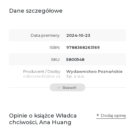
Dane szczegółowe
Data premiery:
2024-10-23
ISBN:
9788368263169
SKU:
E800548
Producent / Osoby
Wydawnictwo Poznańskie
odpowiedzialne za
Sp. z o.o.
zgodność produktu z
ul. Fredry 8
przepisami:
61-701 Poznań
Rozwiń
Polska
kontakt@wydajenamsie.pl
+48 61 623 38 38
Ostrzeżenia oraz
Załącznik PDF
Opinie o książce Władca
Dodaj opinię
informacje dotyczące
chciwości, Ana Huang
bezpieczeństwa: