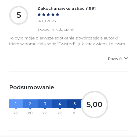
Zakochanawksiazkach1991
5
14.01.2025
Skopiuj link do opinii
To było moje pierwsze spotkanie z twórczością autorki.
Mam w domu całą serię "Twisted" i już teraz wiem, że czym
Rozwiń
Podsumowanie
5,00
1
2
3
4
5
x0
x0
x0
x0
x1