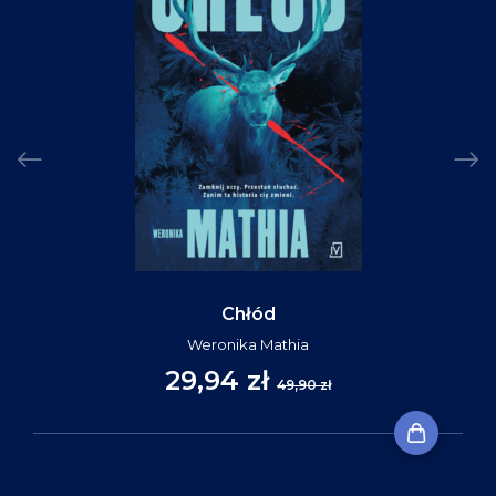
Chłód
Weronika Mathia
29,94 zł
49,90 zł