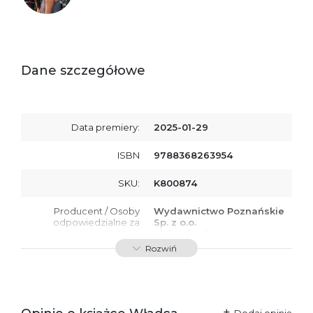
Dane szczegółowe
Data premiery:
2025-01-29
ISBN
9788368263954
SKU:
K800874
Producent / Osoby
Wydawnictwo Poznańskie
odpowiedzialne za
Sp. z o.o.
zgodność produktu z
ul. Fredry 8
przepisami:
61-701 Poznań
Rozwiń
Polska
kontakt@wydajenamsie.pl
+48 61 623 38 38
Ostrzeżenia oraz
Załącznik PDF
Dodaj opinię