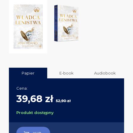
Papier
E-book
Audiobook
Cena:
39,68 zł
52,90 zł
Produkt dostępny