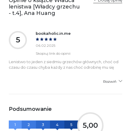
Opinie o książce Władca
informacje dotyczące
lenistwa [Władcy grzechu
bezpieczeństwa:
- t.4], Ana Huang
bookaholic.in.me
5
06.02.2025
Skopiuj link do opinii
Lenistwo to jeden z siedmiu grzechów głównych, choć od
czasu do czasu chyba każdy z nas choć odrobinę mu się
Rozwiń
Podsumowanie
5,00
1
2
3
4
5