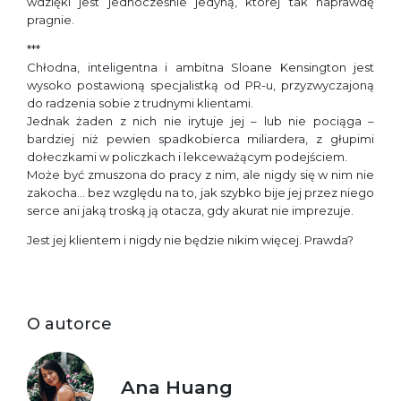
wdzięki jest jednocześnie jedyną, której tak naprawdę
pragnie.
***
Chłodna, inteligentna i ambitna Sloane Kensington jest
wysoko postawioną specjalistką od PR-u, przyzwyczajoną
do radzenia sobie z trudnymi klientami.
Jednak żaden z nich nie irytuje jej – lub nie pociąga –
bardziej niż pewien spadkobierca miliardera, z głupimi
dołeczkami w policzkach i lekceważącym podejściem.
Może być zmuszona do pracy z nim, ale nigdy się w nim nie
zakocha… bez względu na to, jak szybko bije jej przez niego
serce ani jaką troską ją otacza, gdy akurat nie imprezuje.
Jest jej klientem i nigdy nie będzie nikim więcej. Prawda?
O autorce
Ana Huang