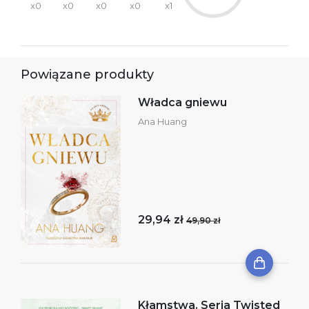
x0
x0
x0
x0
x1
Powiązane produkty
Władca gniewu
Ana Huang
29,94 zł
49,90 zł
Kłamstwa. Seria Twisted