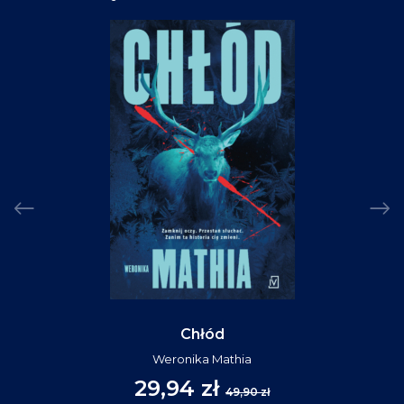
Chłód
Weronika Mathia
29,94 zł
49,90 zł