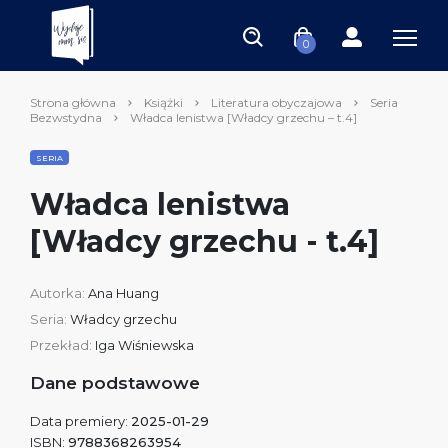
0
Strona główna
Książki
Literatura obyczajowa
Seria
Bezwstydna
Władca lenistwa [Władcy grzechu – t.4]
SERIA
Władca lenistwa
[Władcy grzechu - t.4]
Autorka:
Ana Huang
Seria:
Władcy grzechu
Przekład:
Iga Wiśniewska
Dane podstawowe
Data premiery:
2025-01-29
ISBN:
9788368263954