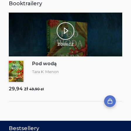
Booktrailery
ZOBACZ
Pod wodą
Tara K. Menon
29,94 zł
49,90 zł
Bestsellery