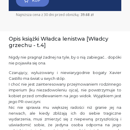
KUP
Najniższa cena z 30 dni przed obniżką:
39.68 zł
Opis książki Władca lenistwa [Władcy
grzechu - t.4]
Nigdy nie pragnął żadnej na tyle, by o nią zabiegać… dopóki
nie pojawiła się ona.
Czarujący, wyluzowany i niewiarygodnie bogaty Xavier
Castillo ma świat u swych stóp.
I choć nie jest zainteresowany przejmowaniem rodzinnego
imperium (ku niezadowoleniu ojca), nie powstrzymuje to
kobiet przed omdlewaniem na jego widok. Wyjątkiem jest
jego PR-owczyni.
Nic nie sprawia mu większej radości niż granie jej na
nerwach, ale kiedy zbliżają ich do siebie tragiczne
wydarzenia, musi zmierzyć się z niepewną przyszłością i
uświadomić sobie, że jedyna osoba odporna na jego