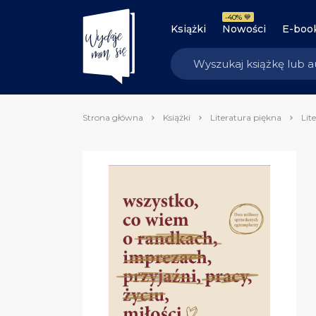
-40% 💙
Książki
Nowości
E-boo
Strona główna
Książki
Literatura piękna
Lit