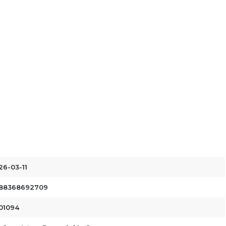
26-03-11
88368692709
01094