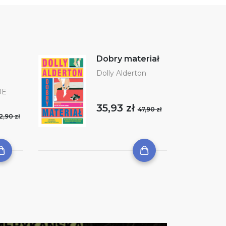
Dobry materiał
Dolly Alderton
UE
35,93 zł
47,90 zł
2,90 zł