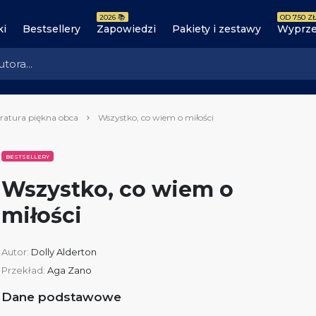
2026 📚
OD 7.50 ZŁ
ki
Bestsellery
Zapowiedzi
Pakiety i zestawy
Wyprze
eratura piękna obca
Wszystko, co wiem o miłości
BESTSELLERY
Wszystko, co wiem o
miłości
Autor:
Dolly Alderton
Przekład:
Aga Zano
Dane podstawowe