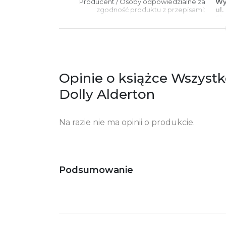
Producent / Osoby odpowiedzialne za
Wy
zgodność produktu z przepisami:
ul.
61
Po
ko
+4
Ostrzeżenia oraz informacje dotyczące
Za
bezpieczeństwa:
Opinie o książce Wszystk
Dolly Alderton
Na razie nie ma opinii o produkcie.
Podsumowanie