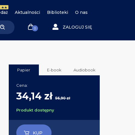
 🔥🔥
daż
Aktualności
Biblioteki
O nas
ZALOGUJ SIĘ
0
Papier
E-book
Audiobook
Cena:
34,14 zł
56,90 zł
Produkt dostępny
KUP