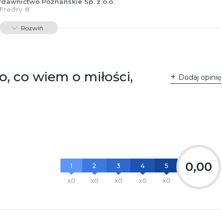
dawnictwo Poznańskie Sp. z o.o.
 Fredry 8
-701 Poznań
lska
Rozwiń
ntakt@wydajenamsie.pl
8 61 623 38 38
łącznik PDF
o, co wiem o miłości,
Dodaj opinię
0,00
1
2
3
4
5
x0
x0
x0
x0
x0