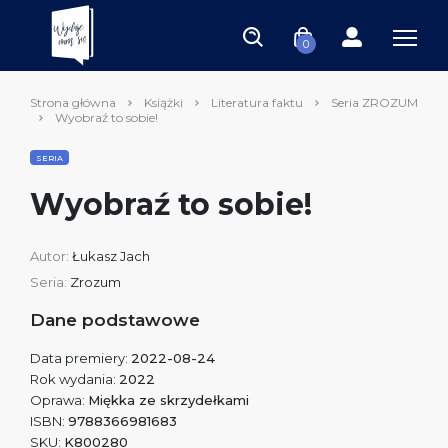
0
Strona główna
Książki
Literatura faktu
Seria ZROZUM
Wyobraź to sobie!
SERIA
Wyobraź to sobie!
Autor:
Łukasz Jach
Seria:
Zrozum
Dane podstawowe
Data premiery:
2022-08-24
Rok wydania:
2022
Oprawa:
Miękka ze skrzydełkami
ISBN:
9788366981683
SKU:
K800280