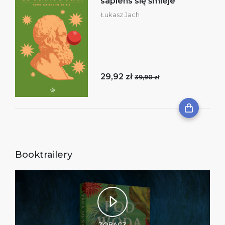
sapiens się śmieje
Łukasz Jach
29,92 zł
39,90 zł
Booktrailery
ZOBACZ