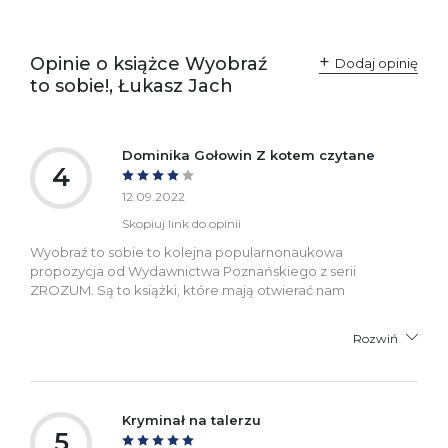
odpowiedzialne za
Sp. z o.o.
zgodność produktu z
ul. Fredry 8
przepisami:
61-701 Poznań
Opinie o książce Wyobraź
Polska
Dodaj opinię
kontakt@wydajenamsie.pl
to sobie!, Łukasz Jach
+48 61 623 38 38
Ostrzeżenia oraz
Załącznik PDF
informacje dotyczące
Dominika Gołowin Z kotem czytane
bezpieczeństwa:
4
12.09.2022
Skopiuj link do opinii
Wyobraź to sobie to kolejna popularnonaukowa
propozycja od Wydawnictwa Poznańskiego z serii
ZROZUM. Są to książki, które mają otwierać nam
Rozwiń
Kryminał na talerzu
5