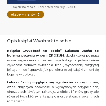
Najniższa cena z 30 dni przed obniżką:
35.18 zł
eksperymenty
💊
Opis książki Wyobraź to sobie!
Książka
„Wyobraź to sobie” Łukasza Jacha
to
kolejna pozycja w serii ZROZUM
, dzięki której poznasz
nowe zagadnienia z zakresu psychologii, a jednocześnie
wykonasz ciekawe ćwiczenia. Trenuj wyobraźnię, rozgryzaj
jej tajemnice i sprawdź, jak po lekturze tej książki zmieni się
bujanie w obłokach.
Łukasz Jach przygląda się wyobraźni
każdego z nas;
dzieci snujących opowieści o wymyślonych przyjaciołach,
dinozaurach i Świętym Mikołaju, wielbicieli filmów grozy, ale
również tych, którzy fantazjują o morderstwach i pikantnych
romansach.