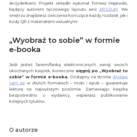
skrzydełkami. Projekt okładki wykonał Tomasz Majewski,
będący autorem tęczowego layoutu serii
ZROZUM
. We
wnętrzu znajdziesz ćwiczenia kończące każdy rozdział, jak i
kody QR z materiałami wizualnymi.
„Wyobraź to sobie” w formie
e-booka
Jeśli jesteś fanem/fanką elektronicznych wersji swoich
ukochanych książek, koniecznie
sięgnij po
„
Wyobraź to
sobie”
w formie e-booka.
Dostępny na stronie
Wydaje
nam się
w dwóch formatach – mobi i epub – gwarantuje
lekturę na najwyższym poziomie. Zamawiając książkę
bezpośrednio u wydawcy, wspierasz publikowanie
kolejnych tytułów.
O autorze