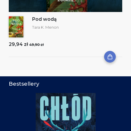
Pod wodą
Tara K. Menon
29,94 zł
49,90 zł
Bestsellery