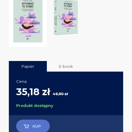
Papier
E-book
Cena:
35,18 zł
46,90 zł
Produkt dostępny
KUP