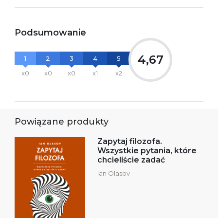
Podsumowanie
4,67
1
2
3
4
5
x0
x0
x0
x1
x2
Powiązane produkty
Zapytaj filozofa.
Wszystkie pytania, które
chcieliście zadać
Ian Olasov