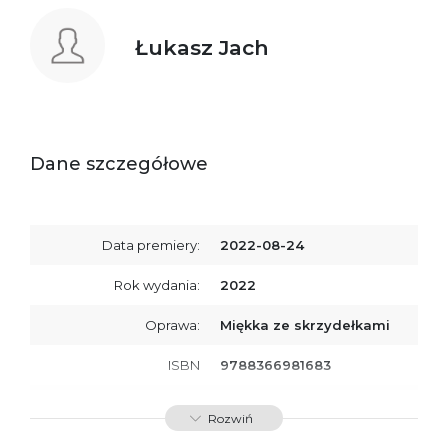
Łukasz Jach
Dane szczegółowe
Data premiery:
2022-08-24
Rok wydania:
2022
Oprawa:
Miękka ze skrzydełkami
ISBN
9788366981683
SKU:
K800280
Rozwiń
Producent / Osoby
Wydawnictwo Poznańskie