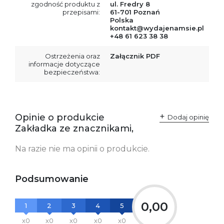
zgodność produktu z
ul. Fredry 8
przepisami:
61-701 Poznań
Polska
kontakt@wydajenamsie.pl
+48 61 623 38 38
Ostrzeżenia oraz
Załącznik PDF
informacje dotyczące
bezpieczeństwa:
Opinie o produkcie
Dodaj opinię
Zakładka ze znacznikami,
Na razie nie ma opinii o produkcie.
Podsumowanie
0,00
1
2
3
4
5
x0
x0
x0
x0
x0