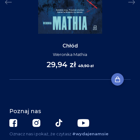
Chłód
Weronika Mathia
29,94 zł
49,90 zł
Poznaj nas
Oznacz nas i pokaż, że czytasz
#wydajenamsie