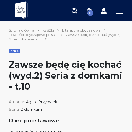
0
Strona główna
Książki
Literatura obyczajowa
Powieści obyczajowe polskie
Zawsze będę cię kochać (wyd.2)
Seria z domkami – t.10
SERIA
Zawsze będę cię kochać
(wyd.2) Seria z domkami
- t.10
Autorka:
Agata Przybyłek
Seria:
Z domkami
Dane podstawowe
Data premiery:
2022-01-26