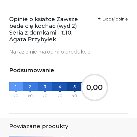
odpowiedzialne za
Sp. z o.o.
zgodność produktu z
ul. Fredry 8
przepisami:
61-701 Poznań
Opinie o książce Zawsze
Polska
Dodaj opinię
kontakt@wydajenamsie.pl
będę cię kochać (wyd.2)
+48 61 623 38 38
Seria z domkami - t.10,
Agata Przybyłek
Ostrzeżenia oraz
Załącznik PDF
informacje dotyczące
bezpieczeństwa:
Na razie nie ma opinii o produkcie.
Podsumowanie
0,00
1
2
3
4
5
x0
x0
x0
x0
x0
Powiązane produkty