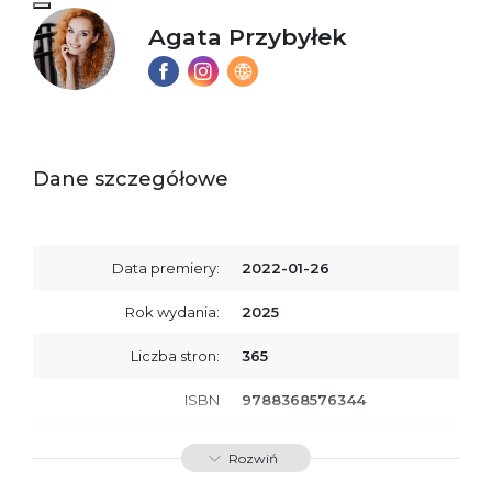
Agata Przybyłek
Dane szczegółowe
Data premiery:
2022-01-26
Rok wydania:
2025
Liczba stron:
365
ISBN
9788368576344
SKU:
K800977
Rozwiń
Producent / Osoby
Wydawnictwo Poznańskie