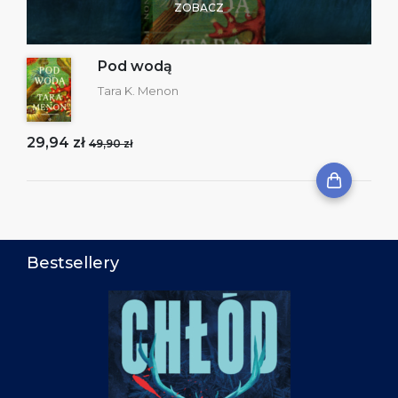
ZOBACZ
Pod wodą
Tara K. Menon
29,94 zł
49,90 zł
Bestsellery