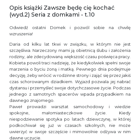
Opis książki Zawsze będę cię kochać
(wyd.2) Seria z domkami - t.10
Odwiedź ostatni Domek i pozwól sobie na chwilę
wzruszenia!
Daria od kilku lat tkwi w związku, w którym nie jest
szczęśliwa. Narzeczony mami ją obietnicą ślubu i założenia
rodziny, ale zdecydowaną większość czasu poświęca pracy.
Kobieta powoli traci nadzieję, że kiedykolwiek spełni swoje
marzenia o byciu żoną i matką. Pewnego dnia podejmuje
decyzję, żeby wrócić w rodzinne strony i zająć się przez jakiś
czas schorowanym dziadkiem. Wyjazd pozwala jej nabrać
dystansu i przemyśleć swoje dotychczasowe życie. Podczas
jednego z samotnych spacerów wpada przypadkiem na
dawnego znajomego.
Paweł prowadzi warsztat samochodowy i wiedzie
spokojne, małomiasteczkowe życie. Kiedy
niespodziewanie spotyka po latach dziewczynę, w której
podkochiwał się już w czasach szkolnych, nie może
uwierzyć w swoje szczęście i mimowolnie odżywa w nim
dawne uczucie.