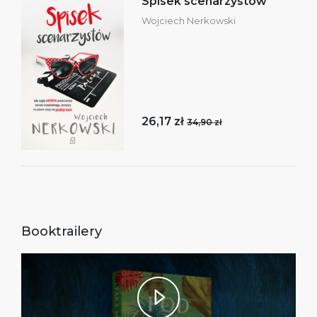
Spisek scenarzystów
Wojciech Nerkowski
26,17 zł
34,90 zł
Booktrailery