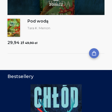
ZOBACZ
Pod wodą
Tara K. Menon
29,94 zł
49,90 zł
Bestsellery