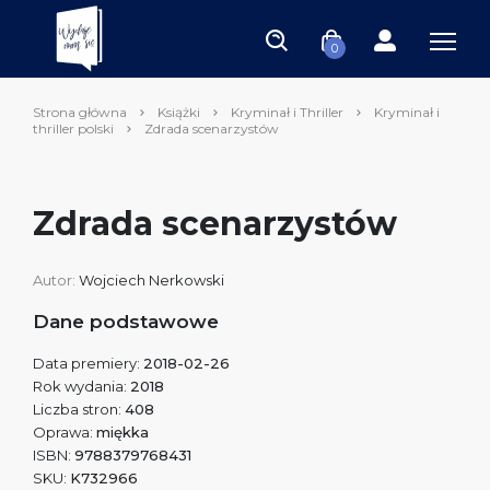
0
Strona główna
Książki
Kryminał i Thriller
Kryminał i
thriller polski
Zdrada scenarzystów
Zdrada scenarzystów
Autor:
Wojciech Nerkowski
Dane podstawowe
Data premiery:
2018-02-26
Rok wydania:
2018
Liczba stron:
408
Oprawa:
miękka
ISBN:
9788379768431
SKU:
K732966