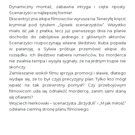
Dynamiczny montaż, zabawna intryga i cięte riposty.
Scenarzyści w najlepszej formie!
Ekscentryczna ekipa filmowców wyrusza na Teneryfę kręcić
kryminał pod tytułem „Spisek scenarzystów”. Wszystko
miało iść jak z płatka, lecz już pierwszego dnia na planie
dochodzi do zabójstwa jednego z głównych aktorów.
Scenarzyści rozpoczynają własne śledztwo. Kuba popada
w paranoję, a Sylwia próbuje przemówić ekipie do
rozsądku. Ich śledztwo nabiera rumieńców, bo morderca
nie zwalnia tempa i wysyła sygnały, że na jednym trupie nie
skończy.
Zamieszanie wokół filmu sprzyja promocji i sławie, dlatego
wydaje się, że to był czyjś precyzyjny plan. Tylko kto mógł
wpaść na tak przewrotny pomysł? Czy przebojowym
filmowcom uda się odnaleźć mordercę, zanim sami staną
się ofiarami?
Wojciech Nerkowski – scenarzysta „BrzydUli” i „M jak miłość”
odsłania ciemną stronę planu filmowego.