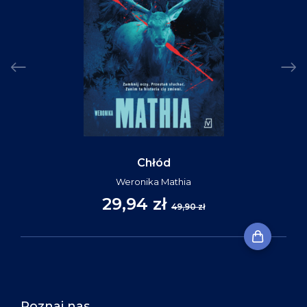
Chłód
Weronika Mathia
29,94 zł
49,90 zł
Poznaj nas