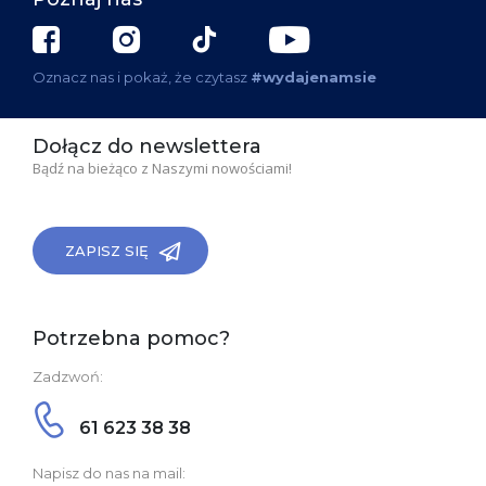
Oznacz nas i pokaż, że czytasz
#wydajenamsie
Dołącz do newslettera
Bądź na bieżąco z Naszymi nowościami!
ZAPISZ SIĘ
Potrzebna pomoc?
Zadzwoń:
61 623 38 38
Napisz do nas na mail: