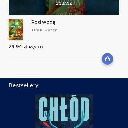
ZOBACZ
Pod wodą
Tara K. Menon
29,94 zł
49,90 zł
Bestsellery