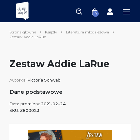
0
Strona główna
Książki
Literatura młodzieżowa
Zestaw Addie LaRue
Zestaw Addie LaRue
Autorka:
Victoria Schwab
Dane podstawowe
Data premiery:
2021-02-24
SKU:
Z800023