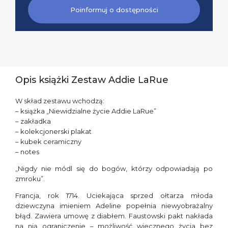
Poinformuj o dostępności
Opis książki Zestaw Addie LaRue
W skład zestawu wchodzą:
– książka „Niewidzialne życie Addie LaRue”
– zakładka
– kolekcjonerski plakat
– kubek ceramiczny
– notes
„Nigdy nie módl się do bogów, którzy odpowiadają po
zmroku”.
Francja, rok 1714. Uciekająca sprzed ołtarza młoda
dziewczyna imieniem Adeline popełnia niewyobrażalny
błąd. Zawiera umowę z diabłem. Faustowski pakt nakłada
na nią ograniczenie – możliwość wiecznego życia bez