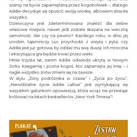
szansy na bycie zapamiętaną przez kogokolwiek – dlatego
Addie decyduje się opuścić swoją wioskę, albowiem straciła
wszystko.
Dziewczyna jest zdeterminowana znaleźć dla siebie
właściwe miejsce, nawet jeśli została skazana na wieczną
samotność. Ale czy na pewno? Każdego roku, w dniu jej
urodzin, tajemniczy Luc przychodzi z wizytą i pyta, czy
Addie jest już gotowa, by oddać mu swą duszę. Ich mroczna
i ekscytująca gra będzie trwać przez wieki.
Minie trzysta lat, zanim Addie odwiedzi ukrytą w Nowym
Jorku księgarnię i pozna kogoś, kto zapamięta jej imię – i
nagle wszystko znów zmieni się na zawsze.
W stylu „Żony podróżnika w czasie” i „Życia po życiu”,
„Niewidzialne życie Addie LaRue” jest wymykającą się
wszystkim gatunkom opowieścią, która wciąż nie przestaje
królować na listach bestsellerów „New York Timesa”!