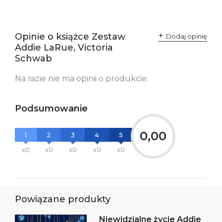
Ostrzeżenia oraz
Załącznik PDF
informacje dotyczące
bezpieczeństwa:
Opinie o książce Zestaw
Dodaj opinię
Addie LaRue, Victoria
Schwab
Na razie nie ma opinii o produkcie.
Podsumowanie
0,00
1
2
3
4
5
x0
x0
x0
x0
x0
Powiązane produkty
Niewidzialne życie Addie