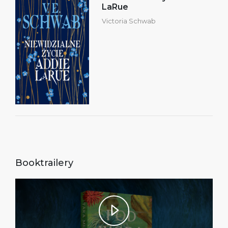
LaRue
Victoria Schwab
Booktrailery