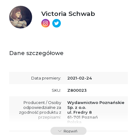
Victoria Schwab
Dane szczegółowe
Data premiery:
2021-02-24
SKU:
Z800023
Producent / Osoby
Wydawnictwo Poznańskie
odpowiedzialne za
Sp. z o.o.
zgodność produktu z
ul. Fredry 8
przepisami:
61-701 Poznań
Polska
kontakt@wydajenamsie.pl
Rozwiń
+48 61 623 38 38