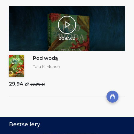
ZOBACZ
Pod wodą
Tara K. Menon
29,94 zł
49,90 zł
Bestsellery