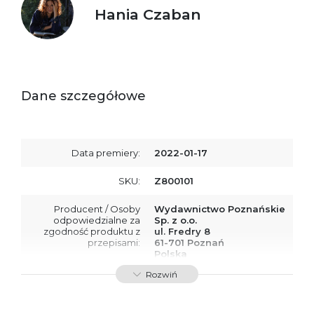
Hania Czaban
Dane szczegółowe
Data premiery:
2022-01-17
SKU:
Z800101
Producent / Osoby
Wydawnictwo Poznańskie
odpowiedzialne za
Sp. z o.o.
zgodność produktu z
ul. Fredry 8
przepisami:
61-701 Poznań
Polska
kontakt@wydajenamsie.pl
Rozwiń
+48 61 623 38 38
Ostrzeżenia oraz
Załącznik PDF