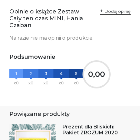
informacje dotyczące
bezpieczeństwa:
Opinie o książce Zestaw
Dodaj opinię
Cały ten czas MINI, Hania
Czaban
Na razie nie ma opinii o produkcie.
Podsumowanie
0,00
1
2
3
4
5
x0
x0
x0
x0
x0
Powiązane produkty
Prezent dla Bliskich:
Pakiet ZROZUM 2020