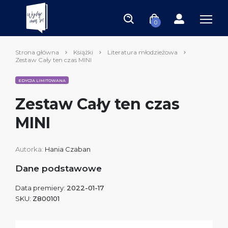
0
Strona główna
Książki
Literatura młodzieżowa
Zestaw Cały ten czas MINI
EDYCJA LIMITOWANA
Zestaw Cały ten czas
MINI
Autorka:
Hania Czaban
Dane podstawowe
Data premiery:
2022-01-17
SKU:
Z800101