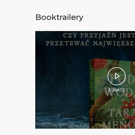
Booktrailery
ZOBACZ