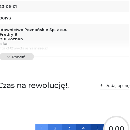
23-06-01
00173
dawnictwo Poznańskie Sp. z o.o.
 Fredry 8
-701 Poznań
lska
ntakt@wydajenamsie.pl
8 61 623 38 38
Rozwiń
łącznik PDF
zas na rewolucję!,
Dodaj opinię
0,00
1
2
3
4
5