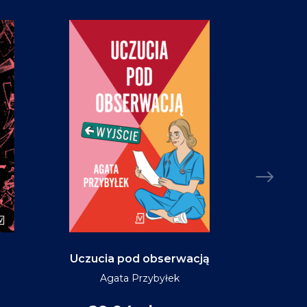
Uczucia pod obserwacją
Niebo w ko
Agata Przybyłek