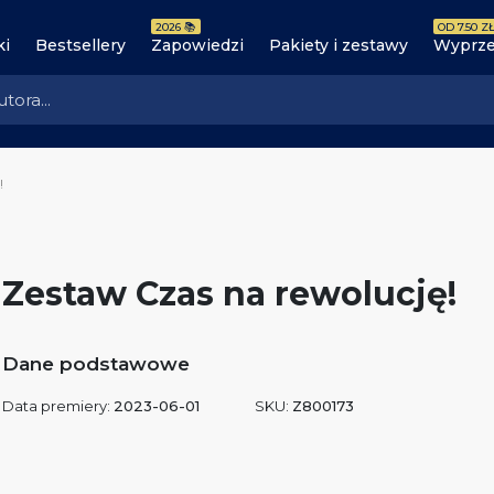
2026 📚
OD 7.50 ZŁ
ki
Bestsellery
Zapowiedzi
Pakiety i zestawy
Wyprze
!
Zestaw Czas na rewolucję!
Dane podstawowe
Data premiery:
2023-06-01
SKU:
Z800173