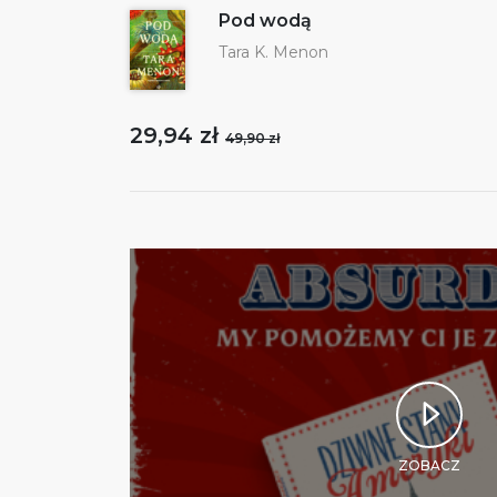
Pod wodą
Tara K. Menon
29,94 zł
49,90 zł
ZOBACZ