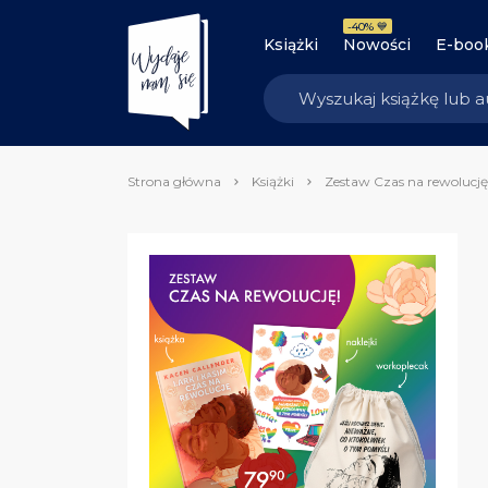
-40% 💙
Książki
Nowości
E-boo
Strona główna
Książki
Zestaw Czas na rewolucję