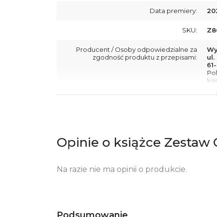
Data premiery:
20
SKU:
Z8
Producent / Osoby odpowiedzialne za
Wy
zgodność produktu z przepisami:
ul.
61
Po
ko
+4
Ostrzeżenia oraz informacje dotyczące
Za
bezpieczeństwa:
Opinie o książce Zestaw C
Na razie nie ma opinii o produkcie.
Podsumowanie