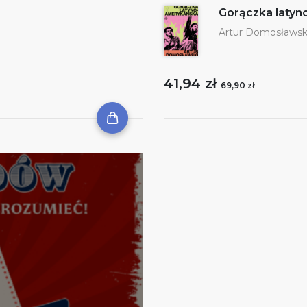
Gorączka laty
Artur Domosławsk
41,94 zł
69,90 zł