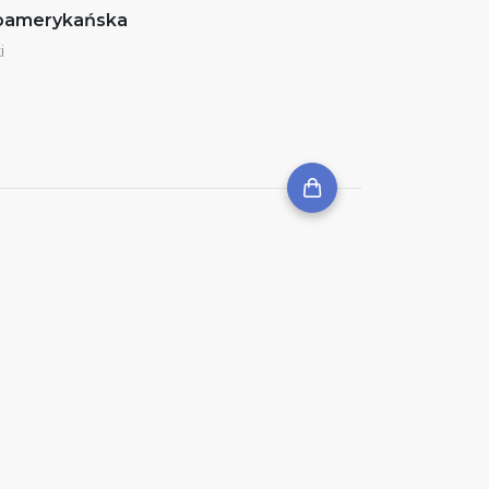
noamerykańska
i