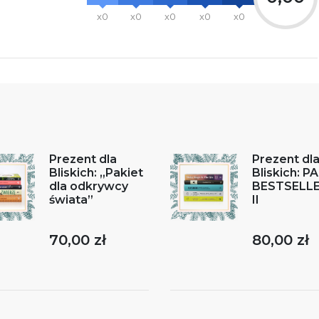
x0
x0
x0
x0
x0
Prezent dla
Prezent dl
Bliskich: „Pakiet
Bliskich: P
dla odkrywcy
BESTSELL
świata”
II
70,00 zł
80,00 zł