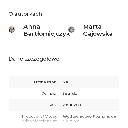
O autorkach
Anna
Marta
Bartłomiejczyk
Gajewska
Dane szczegółowe
Liczba stron:
536
Oprawa:
twarda
SKU:
Z800209
Producent / Osoby
Wydawnictwo Poznańskie
odpowiedzialne za
Sp. z o.o.
zgodność produktu z
ul. Fredry 8