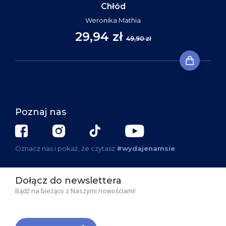
Chłód
Weronika Mathia
29,94 zł
49,90 zł
Poznaj nas
Oznacz nas i pokaż, że czytasz
#wydajenamsie
Dołącz do newslettera
Bądź na bieżąco z Naszymi nowościami!