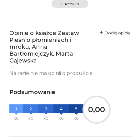
przepisami:
61-701 Poznań
Rozwiń
Polska
kontakt@wydajenamsie.pl
+48 61 623 38 38
Ostrzeżenia oraz
Załącznik PDF
Opinie o książce Zestaw
Dodaj opinię
informacje dotyczące
Pieśń o płomieniach i
bezpieczeństwa:
mroku, Anna
Bartłomiejczyk, Marta
Gajewska
Na razie nie ma opinii o produkcie.
Podsumowanie
0,00
1
2
3
4
5
x0
x0
x0
x0
x0