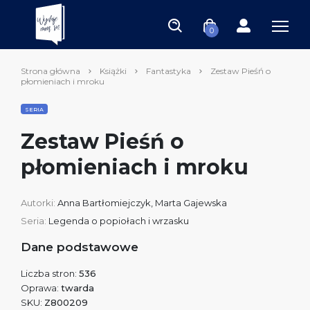
0
Strona główna
Książki
Fantastyka
Zestaw Pieśń o
płomieniach i mroku
SERIA
Zestaw Pieśń o
płomieniach i mroku
Autorki:
Anna Bartłomiejczyk
,
Marta Gajewska
Seria:
Legenda o popiołach i wrzasku
Dane podstawowe
Liczba stron:
536
Oprawa:
twarda
SKU:
Z800209