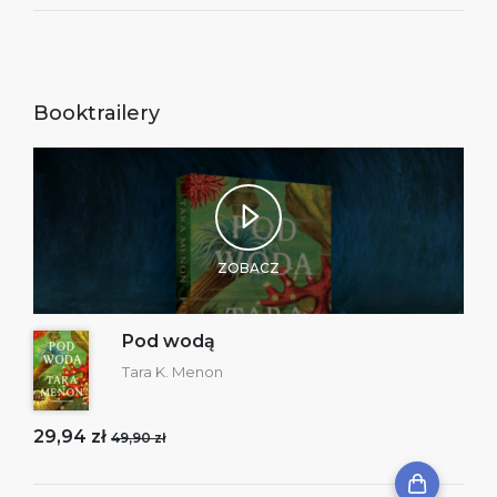
Booktrailery
ZOBACZ
Pod wodą
Tara K. Menon
29,94 zł
49,90 zł