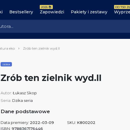
2026 📚
OD 7.50 ZŁ
ki
Bestsellery
Zapowiedzi
Pakiety i zestawy
Wyprze
atura eko
Zrób ten zielnik wyd.II
SERIA
Zrób ten zielnik wyd.II
Autor:
Łukasz Skop
Seria:
Dzika seria
Dane podstawowe
Data premiery:
2022-03-09
SKU:
K800202
ISBN:
9788367176446