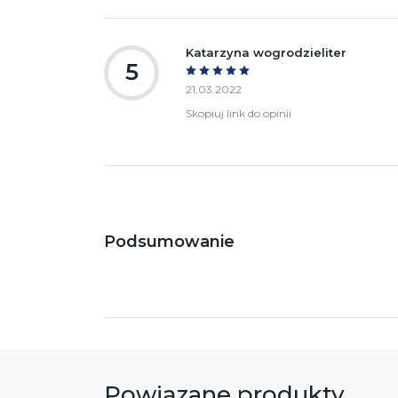
Katarzyna wogrodzieliter
5
21.03.2022
Skopiuj link do opinii
Podsumowanie
Powiązane produkty