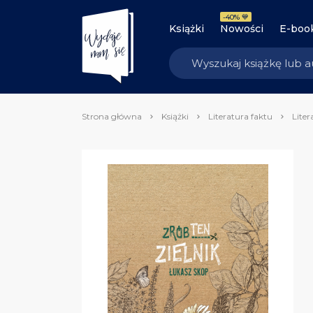
-40% 💙
Książki
Nowości
E-boo
Strona główna
Książki
Literatura faktu
Liter