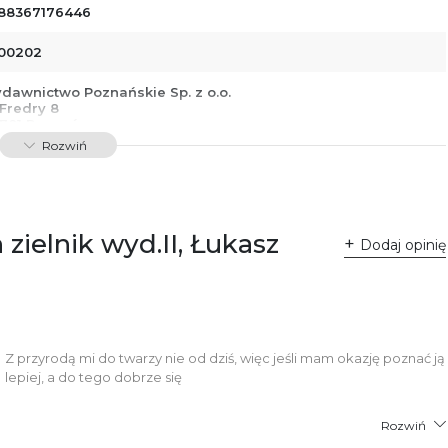
88367176446
00202
dawnictwo Poznańskie Sp. z o.o.
 Fredry 8
-701 Poznań
lska
Rozwiń
ntakt@wydajenamsie.pl
8 61 623 38 38
łącznik PDF
zielnik wyd.II, Łukasz
Dodaj opinię
Z przyrodą mi do twarzy nie od dziś, więc jeśli mam okazję poznać ją
lepiej, a do tego dobrze się
Rozwiń