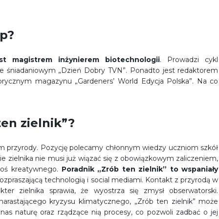
op?
t magistrem inżynierem biotechnologii
. Prowadzi cykl
ie śniadaniowym „Dzień Dobry TVN”. Ponadto jest redaktorem
orycznym magazynu „Gardeners’ World Edycja Polska”. Na co
en zielnik”?
om przyrody. Pozycję polecamy chłonnym wiedzy uczniom szkół
ie zielnika nie musi już wiązać się z obowiązkowym zaliczeniem,
coś kreatywnego.
Poradnik „Zrób ten zielnik” to wspaniały
ozpraszającą technologią i social mediami. Kontakt z przyrodą w
kter zielnika sprawia, że wyostrza się zmysł obserwatorski.
narastającego kryzysu klimatycznego, „Zrób ten zielnik” może
ą nas naturę oraz rządzące nią procesy, co pozwoli zadbać o jej