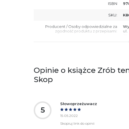
ISBN
97
SKU:
K8
Producent / Osoby odpowiedzialne za
Wy
zgodność produktu z przepisami:
ul.
61
Po
ko
+4
Ostrzeżenia oraz informacje dotyczące
Za
bezpieczeństwa:
Opinie o książce Zrób ten 
Skop
Słowoprzeżuwacz
5
15.05.2022
Skopiuj link do opinii