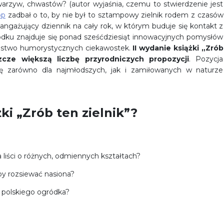
, warzyw, chwastów? (autor wyjaśnia, czemu to stwierdzenie jest
op
zadbał o to, by nie był to sztampowy zielnik rodem z czasów
i angażujący dziennik na cały rok, w którym buduje się kontakt z
odku znajduje się ponad sześćdziesiąt innowacyjnych pomysłów
mnóstwo humorystycznych ciekawostek.
II wydanie książki
„Zrób
cze większą liczbę przyrodniczych propozycji
. Pozycja
ię zarówno dla najmłodszych, jak i zamiłowanych w naturze
ki „Zrób ten zielnik”?
 liści o różnych, odmiennych kształtach?
aby rozsiewać nasiona?
t polskiego ogródka?