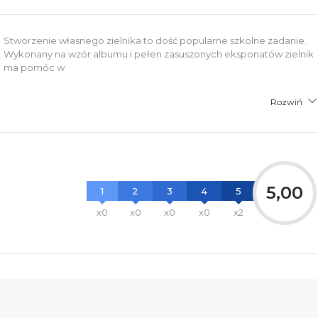
Stworzenie własnego zielnika to dość popularne szkolne zadanie.
Wykonany na wzór albumu i pełen zasuszonych eksponatów zielnik
ma pomóc w
Rozwiń
5,00
1
2
3
4
5
x0
x0
x0
x0
x2