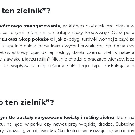
 ten zielnik”?
 twórczego zaangażowania
, w którym czytelnik ma okazję w
zasuszonymi roślinami. Co tutaj znaczy kreatywny? Otóż poza
 Łukasz Skop pokaże Ci
, jak z łodygi turówki wonnej złożyć za
 uzupełnić paletę barw kwiatowymi barwnikami (np. fiołka czy
kawostkowy opis danej rośliny, dzięki czemu zielnik nabiera
 zjawisko płaczu roślin? Nie, nie chodzi o płaczące wierzby, lecz
 że wypływa z niej roślinny sok! Tego typu zaskakujących
 ten zielnik”?
ym tle zostały narysowane kwiaty i rośliny zielne
, które na
na łące, w parku czy nawet przy wiejskiej drodze. Subtelna
ry sprawiają, że oprawa książki idealnie wpasowuje się w modny