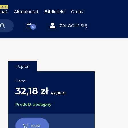
 🔥🔥
daż
Aktualności
Biblioteki
O nas
ZALOGUJ SIĘ
0
Papier
Cena:
32,18 zł
42,90 zł
Produkt dostępny
KUP