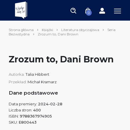
0
Strona główna
Książki
Literatura obyczajowa
Seria
Bezwstydna
Zrozum to, Dani Brown
Zrozum to, Dani Brown
Autorka:
Talia Hibbert
Przekład:
Michał Kramarz
Dane podstawowe
Data premiery:
2024-02-28
Liczba stron:
400
ISBN:
9788367974905
SKU:
E800443