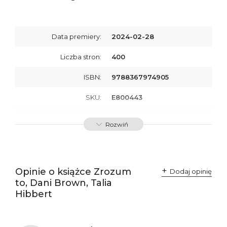
Data premiery:
2024-02-28
Liczba stron:
400
ISBN:
9788367974905
SKU:
E800443
Producent / Osoby
Wydawnictwo Poznańskie
Rozwiń
odpowiedzialne za
Sp. z o.o.
zgodność produktu z
ul. Fredry 8
przepisami:
61-701 Poznań
Polska
kontakt@wydajenamsie.pl
+48 61 623 38 38
Opinie o książce Zrozum
Dodaj opinię
to, Dani Brown, Talia
Ostrzeżenia oraz
Załącznik PDF
Hibbert
informacje dotyczące
bezpieczeństwa: