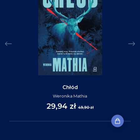
Chłód
Weronika Mathia
29,94 zł
49,90 zł