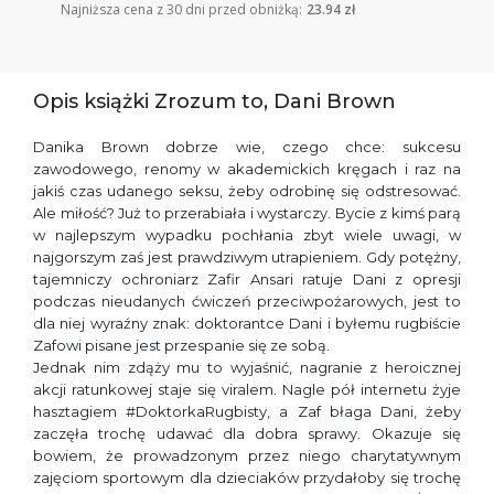
Najniższa cena z 30 dni przed obniżką:
23.94 zł
Opis książki Zrozum to, Dani Brown
Danika Brown dobrze wie, czego chce: sukcesu
zawodowego, renomy w akademickich kręgach i raz na
jakiś czas udanego seksu, żeby odrobinę się odstresować.
Ale miłość? Już to przerabiała i wystarczy. Bycie z kimś parą
w najlepszym wypadku pochłania zbyt wiele uwagi, w
najgorszym zaś jest prawdziwym utrapieniem. Gdy potężny,
tajemniczy ochroniarz Zafir Ansari ratuje Dani z opresji
podczas nieudanych ćwiczeń przeciwpożarowych, jest to
dla niej wyraźny znak: doktorantce Dani i byłemu rugbiście
Zafowi pisane jest przespanie się ze sobą.
Jednak nim zdąży mu to wyjaśnić, nagranie z heroicznej
akcji ratunkowej staje się viralem. Nagle pół internetu żyje
hasztagiem #DoktorkaRugbisty, a Zaf błaga Dani, żeby
zaczęła trochę udawać dla dobra sprawy. Okazuje się
bowiem, że prowadzonym przez niego charytatywnym
zajęciom sportowym dla dzieciaków przydałoby się trochę