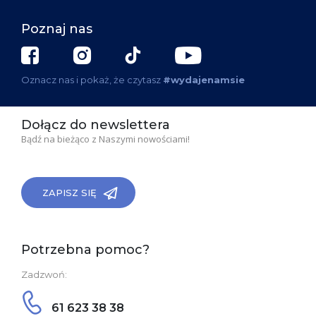
Poznaj nas
Oznacz nas i pokaż, że czytasz
#wydajenamsie
Dołącz do newslettera
Bądź na bieżąco z Naszymi nowościami!
ZAPISZ SIĘ
Potrzebna pomoc?
Zadzwoń:
61 623 38 38