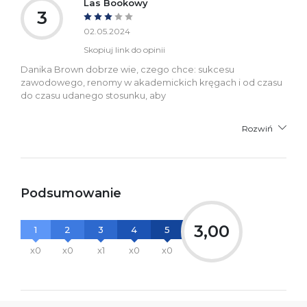
Las Bookowy
3
02.05.2024
Skopiuj link do opinii
Danika Brown dobrze wie, czego chce: sukcesu
zawodowego, renomy w akademickich kręgach i od czasu
do czasu udanego stosunku, aby
Rozwiń
Podsumowanie
3,00
1
2
3
4
5
x0
x0
x1
x0
x0