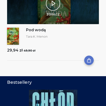
ZOBACZ
Pod wodą
Tara K. Menon
29,94 zł
49,90 zł
Bestsellery