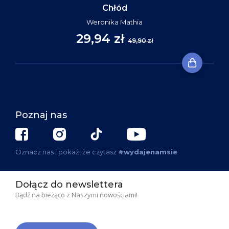
Chłód
Weronika Mathia
29,94 zł
49,90 zł
Poznaj nas
Oznacz nas i pokaż, że czytasz
#wydajenamsie
Dołącz do newslettera
Bądź na bieżąco z Naszymi nowościami!