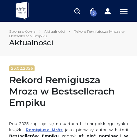
0
Strona główna
Aktualności
Rekord Remigiusza Mroza w
Bestsellerach Empiku
Aktualności
23.02.2026
Rekord Remigiusza
Mroza w Bestsellerach
Empiku
Rok 2025 zapisuje się na kartach historii polskiego rynku
książki.
Remigiusz Mróz
jako pierwszy autor w historii
Bestsellerów Empiku
zdobył
aż pięć nominacji w