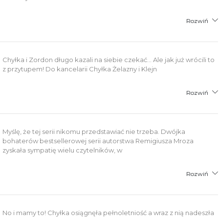
Rozwiń
Chyłka i Zordon długo kazali na siebie czekać... Ale jak już wrócili to
z przytupem! Do kancelarii Chyłka Żelazny i Klejn
Rozwiń
Myślę, że tej serii nikomu przedstawiać nie trzeba. Dwójka
bohaterów bestsellerowej serii autorstwa Remigiusza Mroza
zyskała sympatię wielu czytelników, w
Rozwiń
No i mamy to! Chyłka osiągnęła pełnoletniość a wraz z nią nadeszła