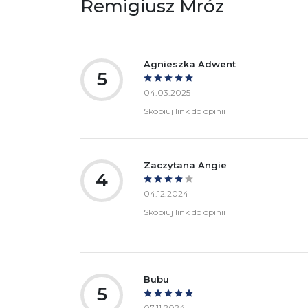
Remigiusz Mróz
Ostrzeżenia oraz informacje dotyczące
Za
bezpieczeństwa:
Agnieszka Adwent
5
04.03.2025
Skopiuj link do opinii
Zaczytana Angie
4
04.12.2024
Skopiuj link do opinii
Bubu
5
07.11.2024