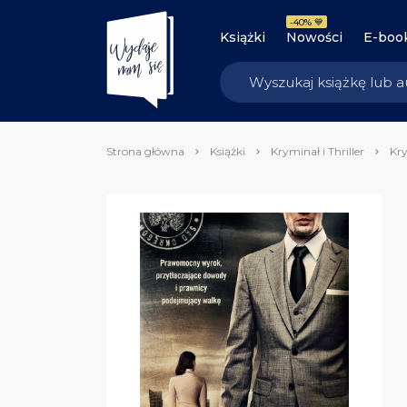
-40% 💙
Książki
Nowości
E-boo
Strona główna
Książki
Kryminał i Thriller
Kry