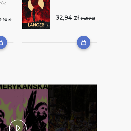
róz
32,94 zł
54,90 zł
9,90 zł