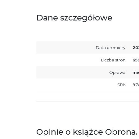
Dane szczegółowe
Data premiery:
20
Liczba stron:
65
Oprawa:
mi
ISBN
97
SKU:
K8
Producent / Osoby odpowiedzialne za
Wy
zgodność produktu z przepisami:
ul.
61
Po
Opinie o książce Obrona. 
ko
+4