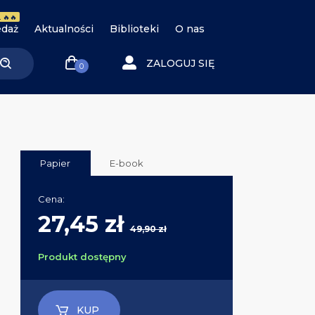
 🔥🔥
daż
Aktualności
Biblioteki
O nas
ZALOGUJ SIĘ
0
Papier
E-book
Cena:
27,45 zł
49,90 zł
Produkt dostępny
KUP