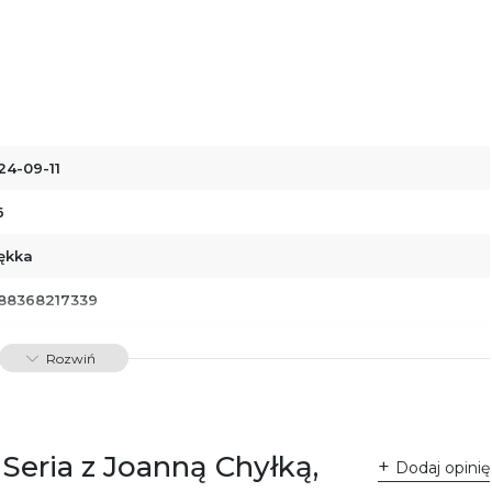
24-09-11
6
ękka
88368217339
00793
Rozwiń
dawnictwo Poznańskie Sp. z o.o.
 Fredry 8
-701 Poznań
lska
Seria z Joanną Chyłką,
ntakt@wydajenamsie.pl
Dodaj opinię
8 61 623 38 38