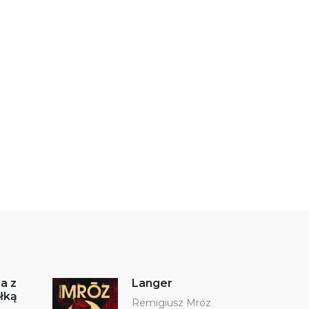
a z
Langer
łką
Remigiusz Mróz