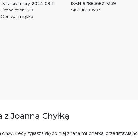
Data premiery:
2024-09-11
ISBN:
9788368217339
Liczba stron:
656
SKU:
K800793
Oprawa:
miękka
ia z Joanną Chyłką
iąży, kiedy zgłasza się do niej znana milionerka, przedstawiając