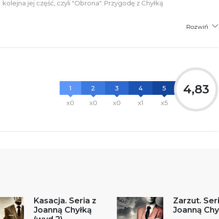
kolejna jej część, czyli "Obrona". Przygodę z Chyłką
Rozwiń
4,83
1
2
3
4
5
x0
x0
x0
x1
x5
Kasacja. Seria z
Zarzut. Seri
Joanną Chyłką
Joanną Chy