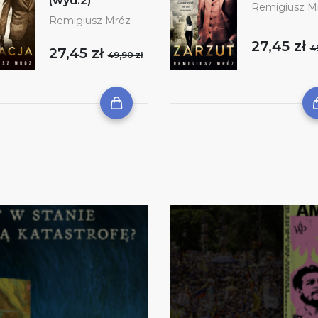
(wyd.2)
Remigiusz M
Remigiusz Mróz
27,45 zł
4
27,45 zł
49,90 zł