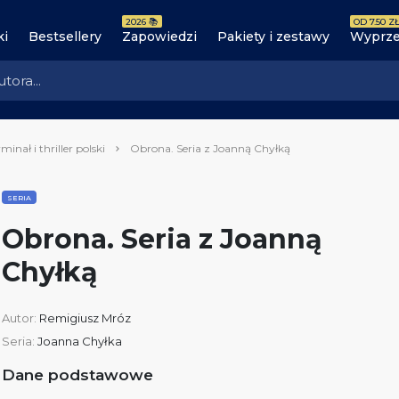
2026 📚
OD 7.50 ZŁ
ki
Bestsellery
Zapowiedzi
Pakiety i zestawy
Wyprze
minał i thriller polski
Obrona. Seria z Joanną Chyłką
SERIA
Obrona. Seria z Joanną
Chyłką
Autor:
Remigiusz Mróz
Seria:
Joanna Chyłka
Dane podstawowe