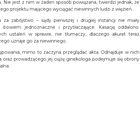
 Nie jest z nim w żaden sposób powiązana, twierdzi jednak, że
ego projektu mającego wyciągać niewinnych ludzi z więzień.
u za zabójstwo – sądy pierwszej i drugiej instancji nie miały
 bowiem jednoznaczne i przytłaczające. Kasację oddalono.
h ustaleń w sprawie, nie tłumaczy, dlaczego akurat teraz
zego uznaje go za niewinnego.
ępowania, mimo to zaczyna przeglądać akta. Odnajduje w nich
a oraz prowadzącego jej ciążę ginekologa podejmuje się obrony
alna.