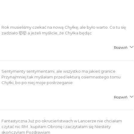
łącznik PDF
Rok musieliśmy czekać na nową Chyłkę, ale było warto. Co tu się
zadziało 🤯🤯 a jeżeli myślicie, że Chyłka będąc
Rozwiń
Sentymenty sentymentami, ale wszystko ma jakieś granice.
Przynajmniej tak myślałam przed lekturą osiemnastego tomu
Chyłki, bo po niej moje postrzeganie
Rozwiń
Fantastyczna Już po okrucieństwach w Lancerze nie chciałam
czytać nic RM . kupiłam Obronę i zaczytałam się Niestety
skończyłam Pozdrawiam