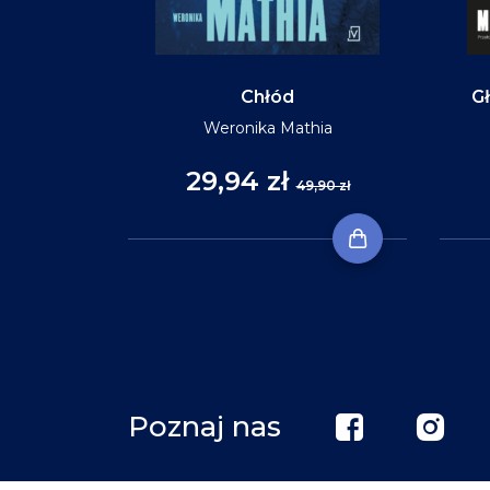
Chłód
Gł
Weronika Mathia
29,94 zł
,90 zł
49,90 zł
Poznaj nas