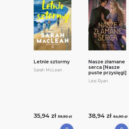
Letnie sztormy
Nasze złamane
serca [Nasze
Sarah McLean
puste przysięgi]
Lexi Ryan
35,94 zł
38,94 zł
59,90 zł
64,90 zł