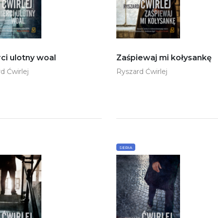
ci ulotny woal
Zaśpiewaj mi kołysankę
d Ćwirlej
Ryszard Ćwirlej
SERIA