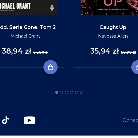
ód. Seria Gone. Tom 2
Caught Up
Michael Grant
Navessa Allen
38,94 zł
35,94 zł
64,90 zł
59,90 zł
Oznacz