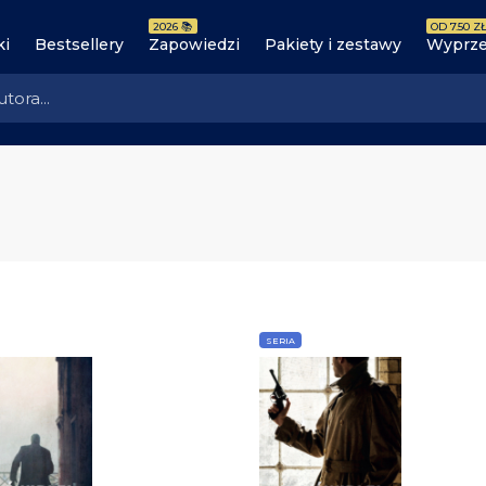
2026 📚
OD 7.50 ZŁ
ki
Bestsellery
Zapowiedzi
Pakiety i zestawy
Wyprze
SERIA