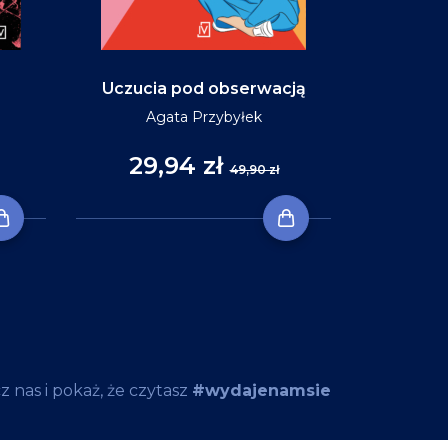
Uczucia pod obserwacją
Niebo w ko
Agata Przybyłek
29,94 zł
35
49,90 zł
 nas i pokaż, że czytasz
#wydajenamsie