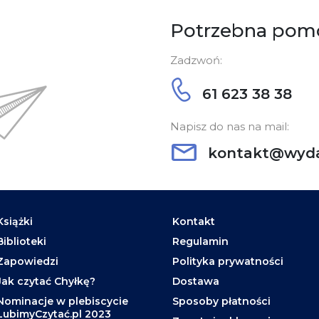
Potrzebna pom
Zadzwoń:
61 623 38 38
Napisz do nas na mail:
kontakt@wyda
Książki
Kontakt
Biblioteki
Regulamin
Zapowiedzi
Polityka prywatności
Jak czytać Chyłkę?
Dostawa
Nominacje w plebiscycie
Sposoby płatności
LubimyCzytać.pl 2023