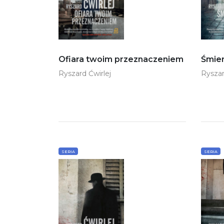
Ofiara twoim przeznaczeniem
Śmier
Ryszard Ćwirlej
Ryszar
SERIA
SERIA