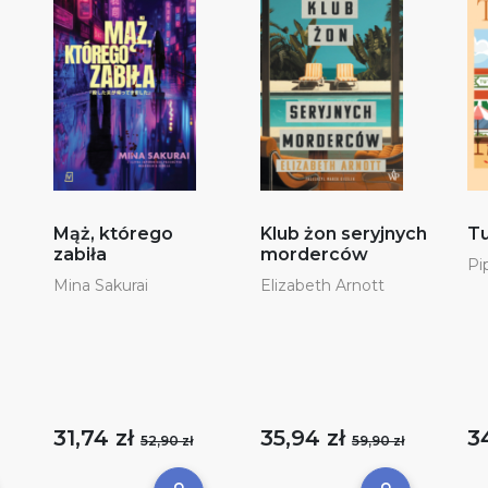
Mąż, którego
Klub żon seryjnych
Tu
zabiła
morderców
Pi
Mina Sakurai
Elizabeth Arnott
31,74 zł
35,94 zł
3
52,90 zł
59,90 zł