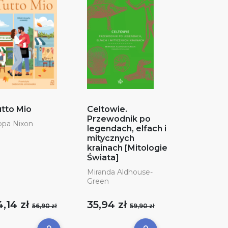
tto Mio
Celtowie.
Przewodnik po
ppa Nixon
legendach, elfach i
mitycznych
krainach [Mitologie
Świata]
Miranda Aldhouse-
Green
4,14 zł
35,94 zł
56,90 zł
59,90 zł