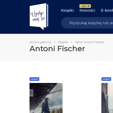
-40% 💙
Książki
Nowości
E-boo
Strona główna
Książki
Seria: Antoni Fischer
Antoni Fischer
SERIA
SERIA