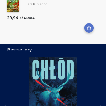
Tara K. Menon
29,94 zł
49,90 zł
Bestsellery