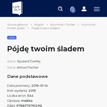
0
Strona główna
Książki
Kryminał i Thriller
Kryminał i
thriller polski
Pójdę twoim śladem
SERIA
Pójdę twoim śladem
Autor:
Ryszard Ćwirlej
Seria:
Antoni Fischer
Dane podstawowe
Data premiery:
2019-01-14
Rok wydania:
2019
Liczba stron:
544
Oprawa:
miękka
ISBN:
9788379761296