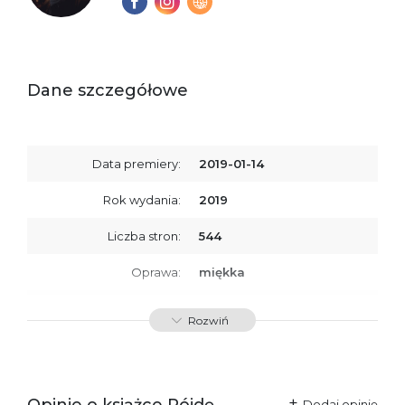
Dane szczegółowe
Data premiery:
2019-01-14
Rok wydania:
2019
Liczba stron:
544
Oprawa:
miękka
ISBN
9788379761296
Rozwiń
SKU:
K734085
Producent / Osoby
Wydawnictwo Poznańskie
odpowiedzialne za
Sp. z o.o.
Opinie o książce Pójdę
Dodaj opinię