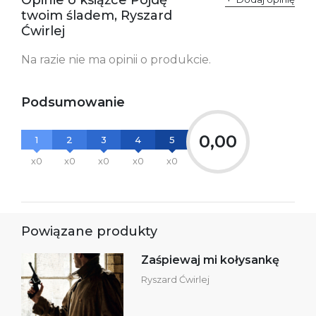
zgodność produktu z
ul. Fredry 8
twoim śladem, Ryszard
przepisami:
61-701 Poznań
Polska
Ćwirlej
kontakt@wydajenamsie.pl
+48 61 623 38 38
Na razie nie ma opinii o produkcie.
Ostrzeżenia oraz
Załącznik PDF
informacje dotyczące
bezpieczeństwa:
Podsumowanie
0,00
1
2
3
4
5
x0
x0
x0
x0
x0
Powiązane produkty
Zaśpiewaj mi kołysankę
Ryszard Ćwirlej