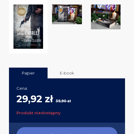
Papier
E-book
Cena:
29,92 zł
39,90 zł
Produkt niedostępny