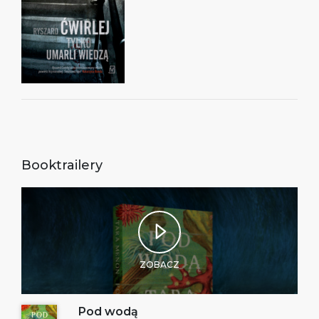
Booktrailery
ZOBACZ
Pod wodą