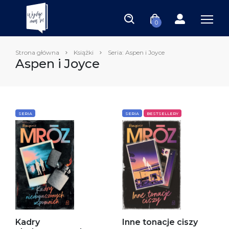
0
Strona główna
Książki
Seria: Aspen i Joyce
Aspen i Joyce
SERIA
SERIA
BESTSELLERY
Kadry
Inne tonacje ciszy