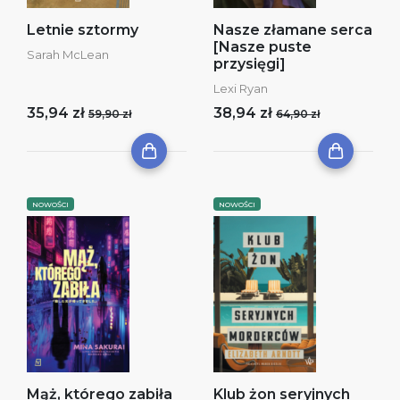
Letnie sztormy
Nasze złamane serca
[Nasze puste
Sarah McLean
przysięgi]
Lexi Ryan
35,94 zł
38,94 zł
59,90 zł
64,90 zł
NOWOŚCI
NOWOŚCI
Mąż, którego zabiła
Klub żon seryjnych