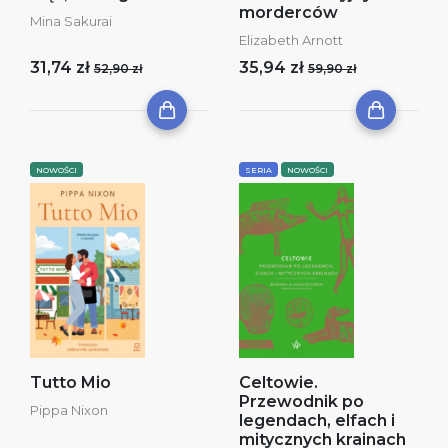
morderców
Mina Sakurai
Elizabeth Arnott
31,74 zł
35,94 zł
52,90 zł
59,90 zł
NOWOŚCI
SERIA
NOWOŚCI
Tutto Mio
Celtowie.
Przewodnik po
Pippa Nixon
legendach, elfach i
mitycznych krainach