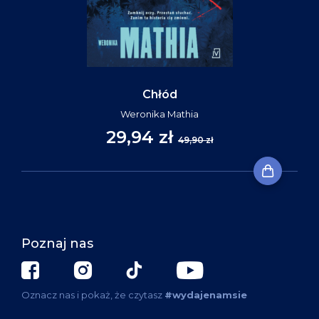
Chłód
Weronika Mathia
29,94 zł
49,90 zł
Poznaj nas
Oznacz nas i pokaż, że czytasz
#wydajenamsie