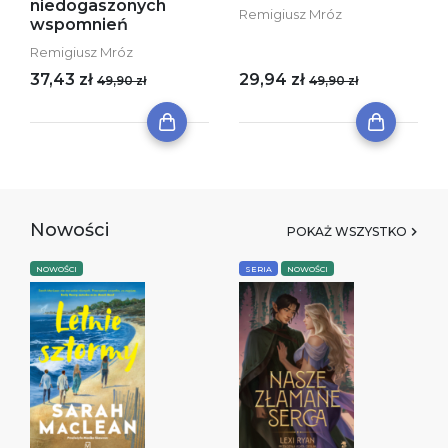
niedogaszonych
Remigiusz Mróz
wspomnień
Remigiusz Mróz
37,43 zł
29,94 zł
49,90 zł
49,90 zł
Nowości
POKAŻ WSZYSTKO
NOWOŚCI
SERIA
NOWOŚCI