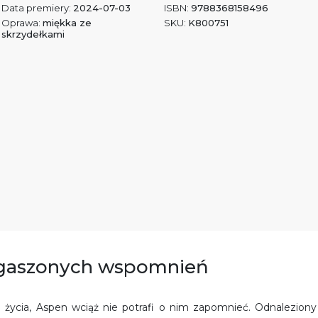
Data premiery:
2024-07-03
ISBN:
9788368158496
Oprawa:
miękka ze
SKU:
K800751
skrzydełkami
dogaszonych wspomnień
j życia, Aspen wciąż nie potrafi o nim zapomnieć. Odnaleziony