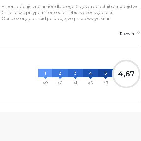
Aspen próbuje zrozumieć dlaczego Grayson popełnił samobójstwo.
Chce także przypomnieć sobie siebie sprzed wypadku.
Odnaleziony polaroid pokazuje, że przed wszystkimi
Rozwiń
4,67
1
2
3
4
5
x0
x0
x1
x0
x5