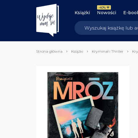
-40% 💙
Książki
Nowości
E-boo
Strona główna
Książki
Kryminał i Thriller
Kry