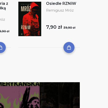
ria z
Osiedle RZNiW
łką
Remigiusz Mróz
róz
7,90 zł
39,90 zł
9,90 zł