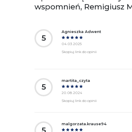
wspomnień, Remigiusz 
bezpieczeństwa:
Agnieszka Adwent
5
04.03.2025
Skopiuj link do opinii
martita_czyta
5
20.08.2024
Skopiuj link do opinii
malgorzata.krause94
5