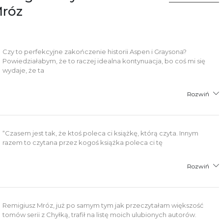
Mróz
Czy to perfekcyjne zakończenie historii Aspen i Graysona?
Powiedziałabym, że to raczej idealna kontynuacja, bo coś mi się
wydaje, że ta
Rozwiń
“Czasem jest tak, że ktoś poleca ci książkę, którą czyta. Innym
razem to czytana przez kogoś książka poleca ci tę
Rozwiń
Remigiusz Mróz, już po samym tym jak przeczytałam większość
tomów serii z Chyłką, trafił na listę moich ulubionych autorów.