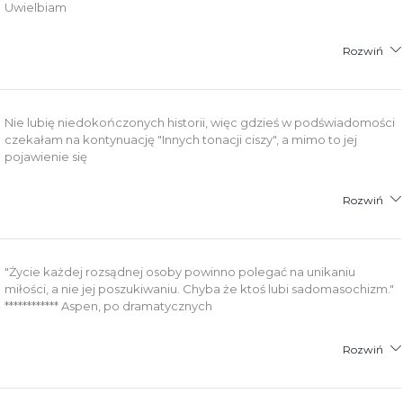
Uwielbiam
Rozwiń
Nie lubię niedokończonych historii, więc gdzieś w podświadomości
czekałam na kontynuację "Innych tonacji ciszy", a mimo to jej
pojawienie się
Rozwiń
"Życie każdej rozsądnej osoby powinno polegać na unikaniu
miłości, a nie jej poszukiwaniu. Chyba że ktoś lubi sadomasochizm."
************ Aspen, po dramatycznych
Rozwiń