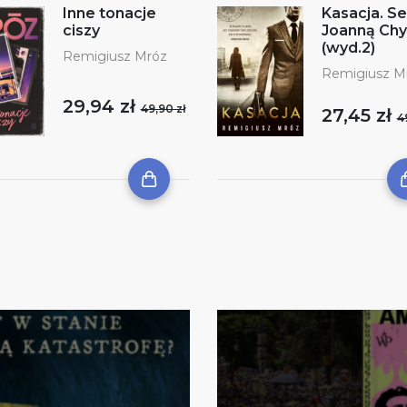
Inne tonacje
Kasacja. Se
ciszy
Joanną Chy
(wyd.2)
Remigiusz Mróz
Remigiusz M
29,94 zł
49,90 zł
27,45 zł
4