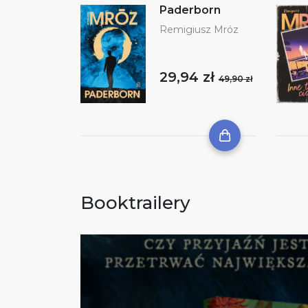
Paderborn
Remigiusz Mróz
29,94 zł
49,90 zł
Booktrailery