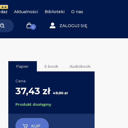
 🔥🔥
daż
Aktualności
Biblioteki
O nas
ZALOGUJ SIĘ
0
Papier
E-book
Audiobook
Cena:
37,43 zł
49,90 zł
Produkt dostępny
KUP