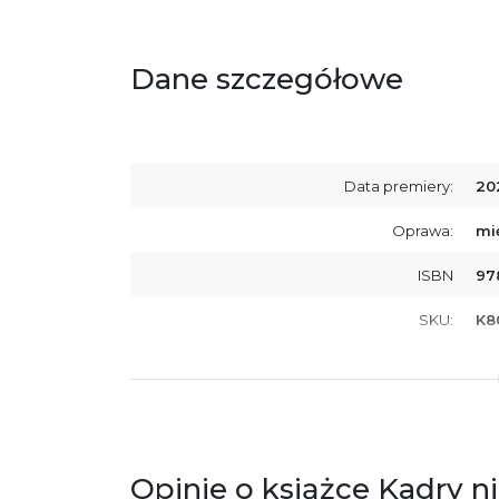
Dane szczegółowe
Data premiery:
20
Oprawa:
mi
ISBN
97
SKU:
K8
Producent / Osoby odpowiedzialne za
Wy
zgodność produktu z przepisami:
ul.
61
Po
ko
+4
Opinie o książce Kadry 
Ostrzeżenia oraz informacje dotyczące
Za