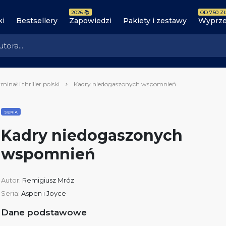
2026 📚
OD 7.50 ZŁ
ki
Bestsellery
Zapowiedzi
Pakiety i zestawy
Wyprze
minał i thriller polski
Kadry niedogaszonych wspomnień
SERIA
Kadry niedogaszonych
wspomnień
Autor:
Remigiusz Mróz
Seria:
Aspen i Joyce
Dane podstawowe