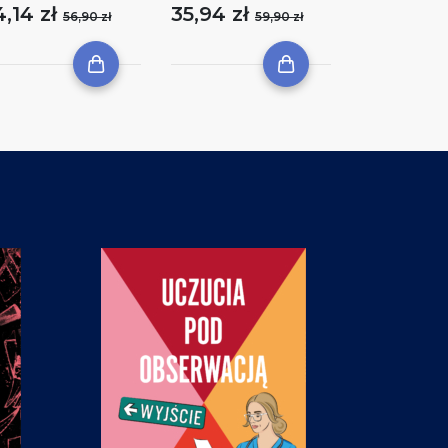
4,14 zł
35,94 zł
56,90 zł
59,90 zł