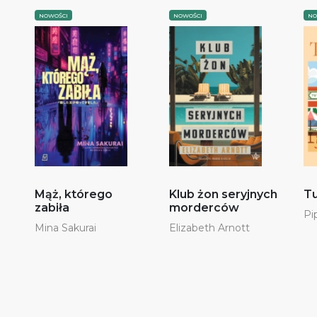
NOWOŚCI
NOWOŚCI
NO
Mąż, którego
Klub żon seryjnych
Tu
zabiła
morderców
Pi
Mina Sakurai
Elizabeth Arnott