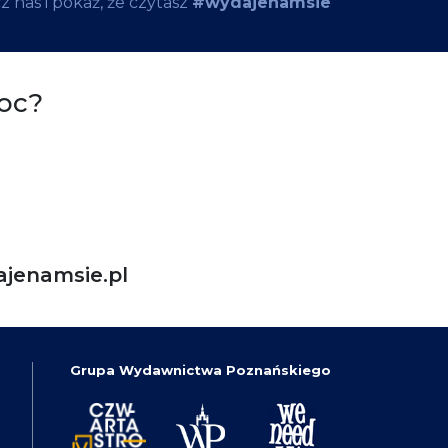
 nas i pokaż, że czytasz
#wydajenamsie
oc?
jenamsie.pl
Grupa Wydawnictwa Poznańskiego