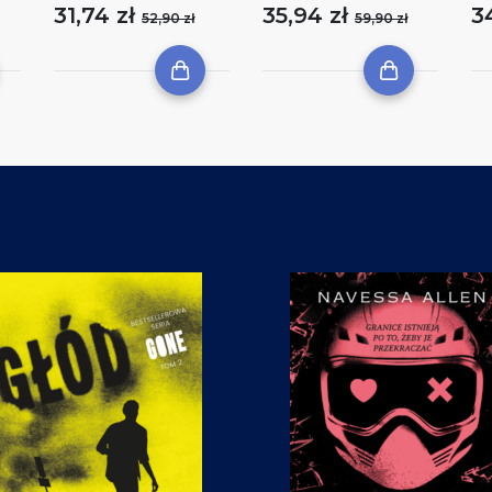
31,74 zł
35,94 zł
3
52,90 zł
59,90 zł