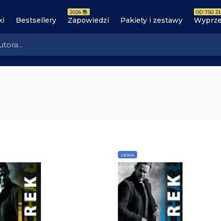
2026 📚
OD 7.50 ZŁ
ki
Bestsellery
Zapowiedzi
Pakiety i zestawy
Wyprze
SERIA