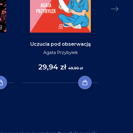
Uczucia pod obserwacją
Niebo w ko
Agata Przybyłek
29,94 zł
35
49,90 zł