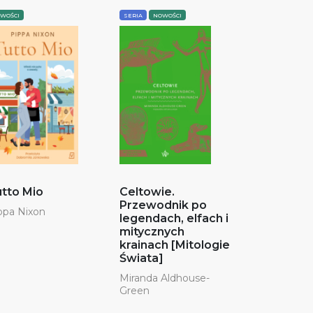
WOŚCI
SERIA
NOWOŚCI
tto Mio
Celtowie.
Przewodnik po
ppa Nixon
legendach, elfach i
mitycznych
krainach [Mitologie
Świata]
Miranda Aldhouse-
Green