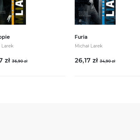
opie
Furia
 Larek
Michał Larek
7 zł
26,17 zł
36,90 zł
34,90 zł