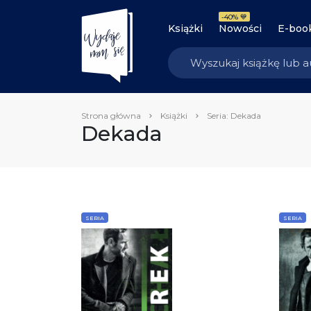
-40% 💙
Książki
Nowości
E-boo
Strona główna
Książki
Seria: Dekada
Dekada
SERIA
SERIA