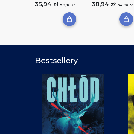
35,94 zł
38,94 zł
59,90 zł
64,90 zł
Bestsellery