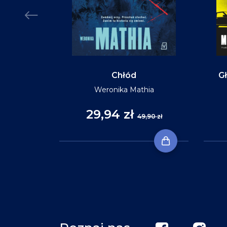
Chłód
Gł
Weronika Mathia
29,94 zł
,90 zł
49,90 zł