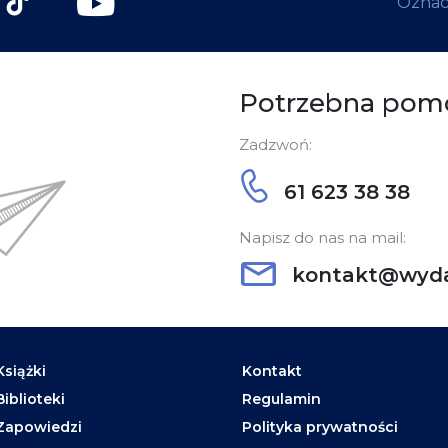
Oznacz
Potrzebna pom
Zadzwoń:
61 623 38 38
Napisz do nas na mail:
kontakt@wyda
Książki
Kontakt
Biblioteki
Regulamin
Zapowiedzi
Polityka prywatności