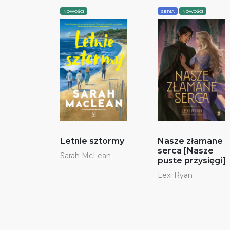
NOWOŚCI
SERIA
NOWOŚCI
Letnie sztormy
Nasze złamane
serca [Nasze
Sarah McLean
puste przysięgi]
Lexi Ryan