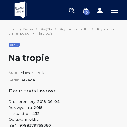
0
Strona główna
Książki
Kryminał i Thriller
Kryminał i
thriller polski
Na tropie
SERIA
Na tropie
Autor:
Michał Larek
Seria:
Dekada
Dane podstawowe
Data premiery:
2018-06-04
Rok wydania:
2018
Liczba stron:
432
Oprawa:
miękka
ISBN:
9788379769360