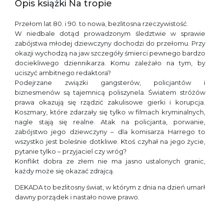
Opis książki Na tropie
Przełom lat 80. i 90. to nowa, bezlitosna rzeczywistość.
W niedbale dotąd prowadzonym śledztwie w sprawie
zabójstwa młodej dziewczyny dochodzi do przełomu. Przy
okazji wychodzą na jaw szczegóły śmierci pewnego bardzo
dociekliwego dziennikarza. Komu zależało na tym, by
uciszyć ambitnego redaktora?
Podejrzane związki gangsterów, policjantów i
biznesmenów są tajemnicą poliszynela. Światem stróżów
prawa okazują się rządzić zakulisowe gierki i korupcja.
Koszmary, które zdarzały się tylko w filmach kryminalnych,
nagle stają się realne. Atak na policjanta, porwanie,
zabójstwo jego dziewczyny – dla komisarza Harrego to
wszystko jest boleśnie dotkliwe. Ktoś czyhał na jego życie,
pytanie tylko – przyjaciel czy wróg?
Konflikt dobra ze złem nie ma jasno ustalonych granic,
każdy może się okazać zdrajcą.
DEKADA to bezlitosny świat, w którym z dnia na dzień umarł
dawny porządek i nastało nowe prawo.