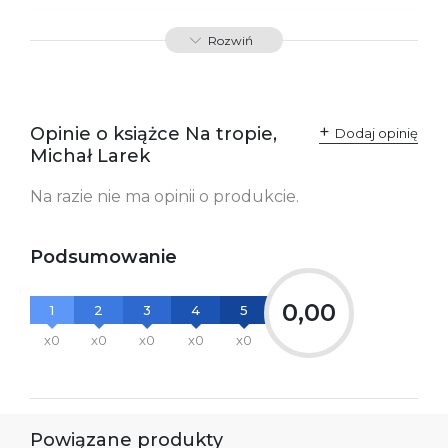
ISBN
9788379769360
Rozwiń
SKU:
K733998
Producent / Osoby
Wydawnictwo Poznańskie
odpowiedzialne za
Sp. z o.o.
Opinie o książce Na tropie,
Dodaj opinię
zgodność produktu z
ul. Fredry 8
Michał Larek
przepisami:
61-701 Poznań
Polska
kontakt@wydajenamsie.pl
Na razie nie ma opinii o produkcie.
+48 61 623 38 38
Ostrzeżenia oraz
Załącznik PDF
Podsumowanie
informacje dotyczące
bezpieczeństwa:
0,00
1
2
3
4
5
x0
x0
x0
x0
x0
Powiązane produkty