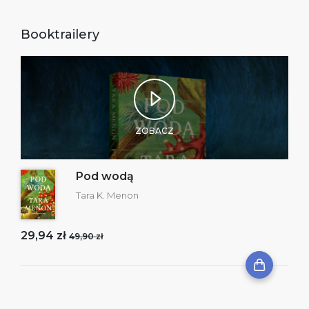
Booktrailery
ZOBACZ
Pod wodą
Tara K. Menon
29,94 zł
49,90 zł