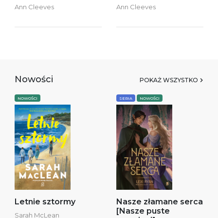
Ann Cleeves
Ann Cleeves
Nowości
POKAŻ WSZYSTKO
NOWOŚCI
SERIA
NOWOŚCI
Letnie sztormy
Nasze złamane serca
[Nasze puste
Sarah McLean