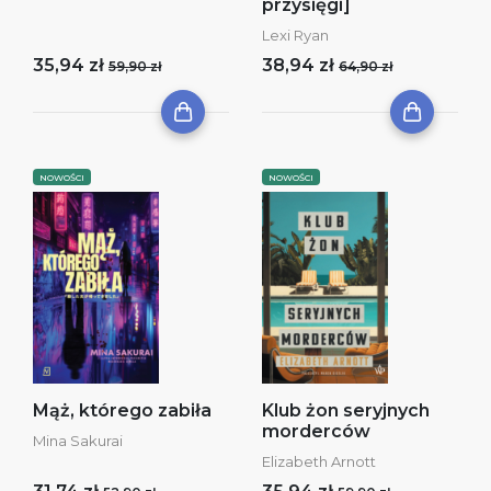
przysięgi]
Lexi Ryan
35,94 zł
38,94 zł
59,90 zł
64,90 zł
NOWOŚCI
NOWOŚCI
Mąż, którego zabiła
Klub żon seryjnych
morderców
Mina Sakurai
Elizabeth Arnott