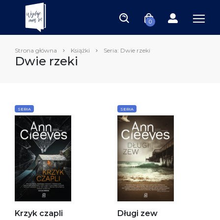
0
Strona główna
Książki
Seria: Dwie rzeki
Dwie rzeki
SERIA
SERIA
Krzyk czapli
Długi zew