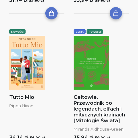
31,74 zł
35,94 zł
52,90 zł
59,90 zł
NOWOŚCI
SERIA
NOWOŚCI
Tutto Mio
Celtowie.
Przewodnik po
Pippa Nixon
legendach, elfach i
mitycznych krainach
[Mitologie Świata]
Miranda Aldhouse-Green
34,14 zł
35,94 zł
56,90 zł
59,90 zł