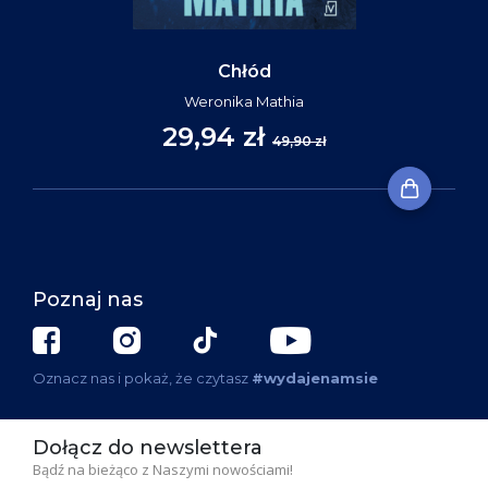
Chłód
Weronika Mathia
29,94 zł
49,90 zł
Poznaj nas
Oznacz nas i pokaż, że czytasz
#wydajenamsie
Dołącz do newslettera
Bądź na bieżąco z Naszymi nowościami!