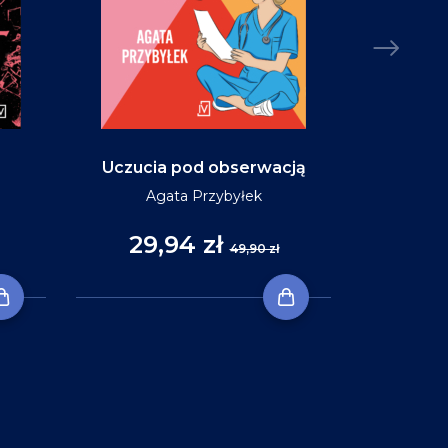
Uczucia pod obserwacją
Niebo w ko
Agata Przybyłek
29,94 zł
35
49,90 zł