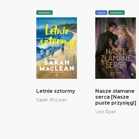
NOWOŚCI
SERIA
NOWOŚCI
Letnie sztormy
Nasze złamane
serca [Nasze
Sarah McLean
puste przysięgi]
Lexi Ryan