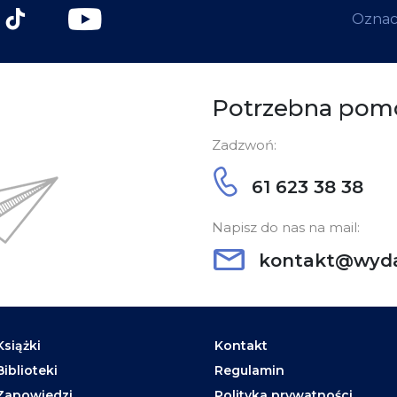
Oznacz
Potrzebna pom
Zadzwoń:
61 623 38 38
Napisz do nas na mail:
kontakt@wyda
Książki
Kontakt
Biblioteki
Regulamin
Zapowiedzi
Polityka prywatności