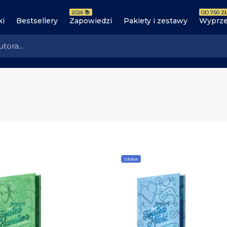
2026 📚
OD 7.50 ZŁ
ki
Bestsellery
Zapowiedzi
Pakiety i zestawy
Wyprze
SERIA