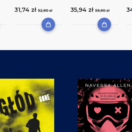
31,74 zł
35,94 zł
3
52,90 zł
59,90 zł