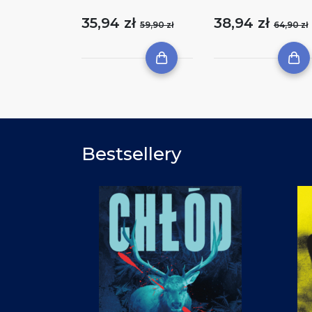
35,94 zł
38,94 zł
59,90 zł
64,90 zł
Bestsellery