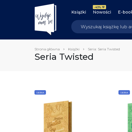
-40% 💙
Książki
Nowości
E-boo
Strona główna
Książki
Seria: Seria Twisted
Seria Twisted
SERIA
SERIA