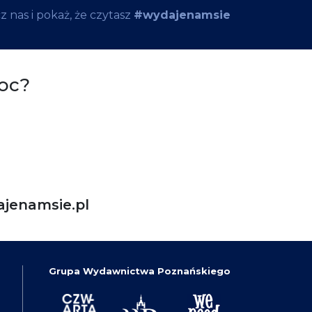
 nas i pokaż, że czytasz
#wydajenamsie
oc?
jenamsie.pl
Grupa Wydawnictwa Poznańskiego