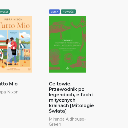
WOŚCI
SERIA
NOWOŚCI
tto Mio
Celtowie.
Przewodnik po
ppa Nixon
legendach, elfach i
mitycznych
krainach [Mitologie
Świata]
Miranda Aldhouse-
Green