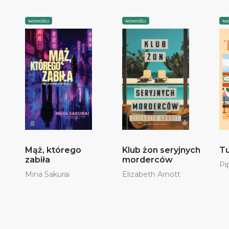
NOWOŚCI
NOWOŚCI
NO
Mąż, którego
Klub żon seryjnych
Tu
zabiła
morderców
Pi
Mina Sakurai
Elizabeth Arnott