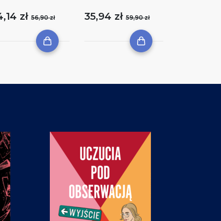
4,14 zł
35,94 zł
56,90 zł
59,90 zł