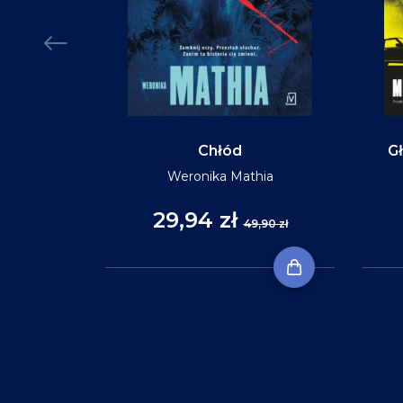
Chłód
Gł
Weronika Mathia
29,94 zł
,90 zł
49,90 zł