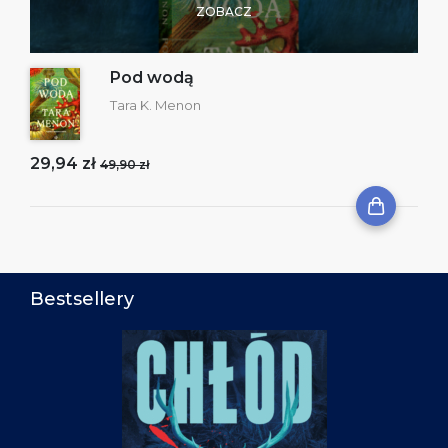
ZOBACZ
Pod wodą
Tara K. Menon
29,94 zł
49,90 zł
Bestsellery