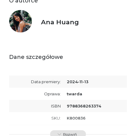
O autorce
Ana Huang
Dane szczegółowe
Data premiery:
2024-11-13
Oprawa:
twarda
ISBN
9788368263374
SKU:
K800836
Producent / Osoby
Wydawnictwo Poznańskie
Rozwiń
odpowiedzialne za
Sp. z o.o.