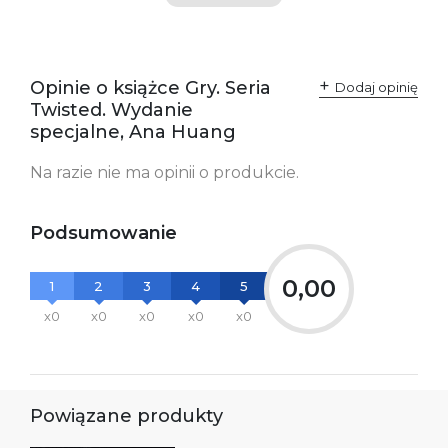
zgodność produktu z
ul. Fredry 8
przepisami:
61-701 Poznań
Polska
kontakt@wydajenamsie.pl
+48 61 623 38 38
Opinie o książce Gry. Seria
Dodaj opinię
Twisted. Wydanie
Ostrzeżenia oraz
Załącznik PDF
specjalne, Ana Huang
informacje dotyczące
bezpieczeństwa:
Na razie nie ma opinii o produkcie.
Podsumowanie
0,00
1
2
3
4
5
x0
x0
x0
x0
x0
Powiązane produkty