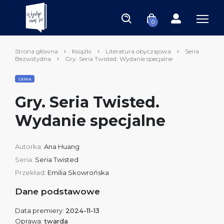
0
Strona główna
Książki
Literatura obyczajowa
Seria
Bezwstydna
Gry. Seria Twisted. Wydanie specjalne
SERIA
Gry. Seria Twisted.
Wydanie specjalne
Autorka:
Ana Huang
Seria:
Seria Twisted
Przekład:
Emilia Skowrońska
Dane podstawowe
Data premiery:
2024-11-13
Oprawa:
twarda