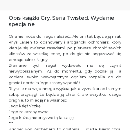
Opis książki Gry. Seria Twisted. Wydanie
specjalne
Ona nie może do niego należeć… Ale on i tak będzie ją miał.
Rhys Larsen to opanowany i arogancki ochroniarz, który
kieruje się dwiema zasadami: po pierwsze chronić swoich
klientów za wszelką cenę, po drugie nie angażować się
emocjonalnie. Nigdy.
Złamanie tych reguł wydawało mu się czymś
niewyobrażalnym… Aż do momentu, gdy poznał ją. Ta
kobieta swoim wewnętrznym ogniem rozpaliła go do
granic i obróciła jego zasady w popiół.
Rhys nie ma więc innego wyjścia, jak przyznać przed samym
sobą: przysiągł, że będzie ją chronić, ale wszystko, czego
pragnie, to mieć ją na własność.
Jego księżniczkę.
Jego zakazany owoc.
Jego każdą nieprzyzwoitą fantazję.
***
Bridget von Ascheberg to dostojna i uparta księżniczka,