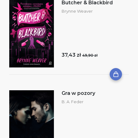
Butcher & Blackbird
Brynne Weaver
37,43 zł
49,90 zł
Gra w pozory
B. A. Feder