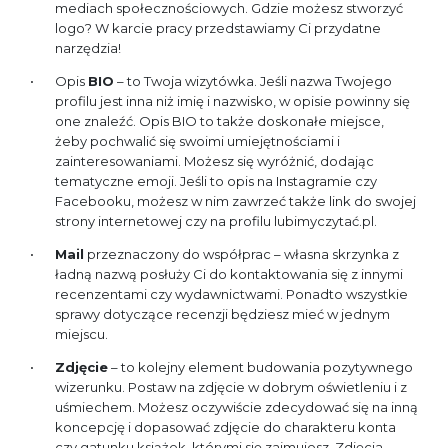
mediach społecznościowych. Gdzie możesz stworzyć
logo? W karcie pracy przedstawiamy Ci przydatne
narzędzia!
Opis
BIO
– to Twoja wizytówka. Jeśli nazwa Twojego
profilu jest inna niż imię i nazwisko, w opisie powinny się
one znaleźć. Opis BIO to także doskonałe miejsce,
żeby pochwalić się swoimi umiejętnościami i
zainteresowaniami. Możesz się wyróżnić, dodając
tematyczne emoji. Jeśli to opis na Instagramie czy
Facebooku, możesz w nim zawrzeć także link do swojej
strony internetowej czy na profilu lubimyczytać.pl.
Mail
przeznaczony do współprac – własna skrzynka z
ładną nazwą posłuży Ci do kontaktowania się z innymi
recenzentami czy wydawnictwami. Ponadto wszystkie
sprawy dotyczące recenzji będziesz mieć w jednym
miejscu.
Zdjęcie
– to kolejny element budowania pozytywnego
wizerunku. Postaw na zdjęcie w dobrym oświetleniu i z
uśmiechem. Możesz oczywiście zdecydować się na inną
koncepcję i dopasować zdjęcie do charakteru konta
czy gatunku książek, którymi się zajmujesz. Zdjęcia