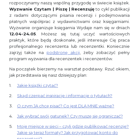
rozpoczynamy naszą wspólną przygodę w świecie książek.
Wyzwanie Czytam | Piszę | Recenzuję
to cykl publikacji
z radami dotyczącymi pisania recenzji i podejmowania
płatnych współprac z wydawnictwami oraz księgarniami.
Wyzwanie organizuje księgarnia Wydaje nam się w dniach
12.04-24.05
. Możesz się tutaj uczyć wartościowych
praktyk, które będą doskonałe, jeśli interesuje Cię praca
profesjonalnego recenzenta lub recenzentki. Koniecznie
zajrzyj także na
podstronę akcji
, żeby zobaczyć pełny
program wyzwania dla recenzentek i recenzentów.
Na początek bierzemy na warsztat podstawy. Rzuć okiem,
jak przedstawia się nasz dzisiejszy plan:
Jakie książki czytać?
Skąd czerpać inspiracje i informacje o tytułach?
O czym JA chcę pisać? Co jest DLA MNIE ważne?
Jak wybrać swój gatunek? Czy muszę się ograniczać?
Moje miejsce w sieci – czyli gdzie publikować recenzje?
Jakie są teraz formaty? Jak przygotować konto do
prezentacji?