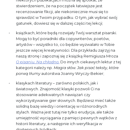
stwierdzeniem, że na początek łatwiejsze jest
recenzowanie fikcji, ale niekoniecznie musi się to
sprawdzić w Twoim przypadku. O tym, jak wybrać swój
gatunek, dowiesz się w dalszej części tej lekcji;
książkach, które będą rozwijały Twój warsztat pisarski.
Mogą to być poradniki dla copywriterów, poetów,
artystów – wszystko to, co będzie wyzwalało w Tobie
jeszcze więcej kreatywności. Dla przykładu zajrzyj na
naszą stronę i zapoznaj się z książką Remigiusza Mroza
O pisaniu. Na chłodno.
Do innych ciekawych lektur z tej
kategorii należy np.
Magia słów. Jak pisać teksty, które
porwą tłumy
autorstwa Joanny Wryczy-Bekier;
klasykach literatury – zarówno polskich, jak i
światowych. Znajomość klasyki pozwoli Ci na
stosowanie adekwatnych nawiązań czy
wykorzystywanie gier słownych. Będziesz mieć także
solidną bazę wiedzy i orientację w różnorodnych
stylach. Ważna jest tutaj nie tylko erudycja, ale także
umiejętność wyciągania z pamięci pewnych wątków z
historii literatury, a następnie ich weryfikacja w
dostępnych źródłach;