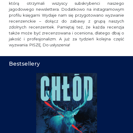
którą otrzymali wszyscy subskrybenci naszego
jagodowego newslettera. Dodatkowo na instagramowym
profilu księgarni Wydaje nam się przygotowano wyzwanie
recenzenckie – dołącz do zabawy z grupą naszych
zdolnych recenzentek. Pamiętaj też, że każda recenzja
także może być zrecenzowana i oceniona, dlatego dbaj o
jakość i profesjonalizm. A już za tydzień kolejna część
wyzwania: PISZĘ. Do usłyszenia!
Bestsellery