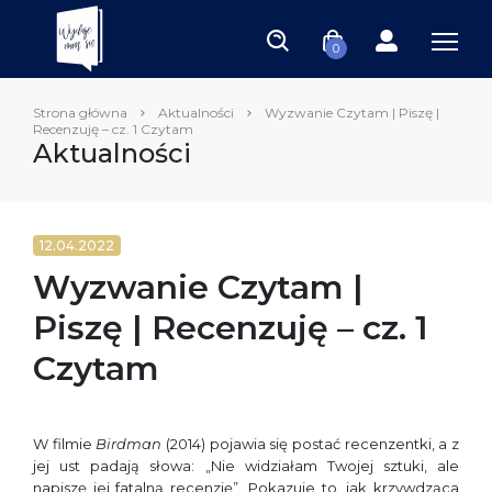
0
Strona główna
Aktualności
Wyzwanie Czytam | Piszę |
Recenzuję – cz. 1 Czytam
Aktualności
12.04.2022
Wyzwanie Czytam |
Piszę | Recenzuję – cz. 1
Czytam
W filmie
Birdman
(2014) pojawia się postać recenzentki, a z
jej ust padają słowa: „Nie widziałam Twojej sztuki, ale
napiszę jej fatalną recenzję”. Pokazuje to, jak krzywdząca