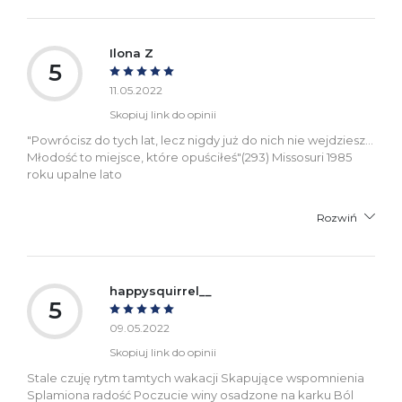
Ilona Z
5
11.05.2022
Skopiuj link do opinii
"Powrócisz do tych lat, lecz nigdy już do nich nie wejdziesz...
Młodość to miejsce, które opuściłeś"(293) Missosuri 1985
roku upalne lato
Rozwiń
happysquirrel__
5
09.05.2022
Skopiuj link do opinii
Stale czuję rytm tamtych wakacji Skapujące wspomnienia
Splamiona radość Poczucie winy osadzone na karku Ból