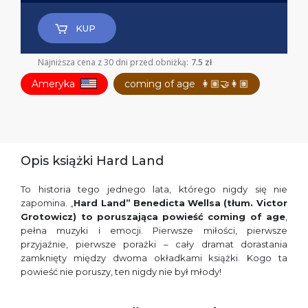
KUP
Najniższa cena z 30 dni przed obniżką:
7.5 zł
Ameryka
coming of age
👩🏽‍🤝‍👩🏽
Opis książki Hard Land
To historia tego jednego lata, którego nigdy się nie
zapomina. „
Hard Land”
Benedicta Wellsa
(tłum.
Victor
Grotowicz) to poruszająca
powieść coming of age
,
pełna muzyki i emocji. Pierwsze miłości, pierwsze
przyjaźnie, pierwsze porażki – cały dramat dorastania
zamknięty między dwoma okładkami książki. Kogo ta
powieść nie poruszy, ten nigdy nie był młody!