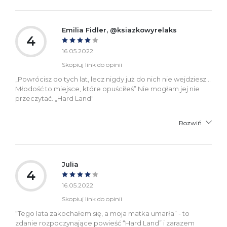
Emilia Fidler, @ksiazkowyrelaks
4
16.05.2022
Skopiuj link do opinii
„Powrócisz do tych lat, lecz nigdy już do nich nie wejdziesz…
Młodość to miejsce, które opuściłeś” Nie mogłam jej nie
przeczytać. „Hard Land"
Rozwiń
Julia
4
16.05.2022
Skopiuj link do opinii
“Tego lata zakochałem się, a moja matka umarła” - to
zdanie rozpoczynające powieść “Hard Land” i zarazem