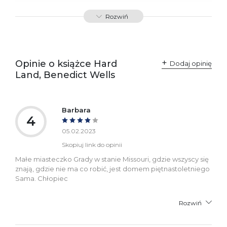
ISBN
9788367176309
Rozwiń
SKU:
K800216
Producent / Osoby
Wydawnictwo Poznańskie
odpowiedzialne za
Sp. z o.o.
Opinie o książce Hard
Dodaj opinię
zgodność produktu z
ul. Fredry 8
Land, Benedict Wells
przepisami:
61-701 Poznań
Polska
kontakt@wydajenamsie.pl
+48 61 623 38 38
Barbara
4
Ostrzeżenia oraz
Załącznik PDF
informacje dotyczące
05.02.2023
bezpieczeństwa:
Skopiuj link do opinii
Małe miasteczko Grady w stanie Missouri, gdzie wszyscy się
znają, gdzie nie ma co robić, jest domem piętnastoletniego
Sama. Chłopiec
Rozwiń