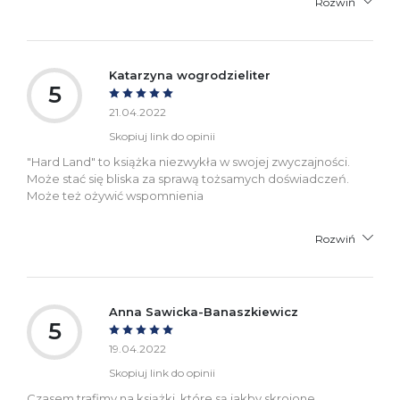
Rozwiń
Katarzyna wogrodzieliter
5
21.04.2022
Skopiuj link do opinii
"Hard Land" to książka niezwykła w swojej zwyczajności.
Może stać się bliska za sprawą tożsamych doświadczeń.
Może też ożywić wspomnienia
Rozwiń
Anna Sawicka-Banaszkiewicz
5
19.04.2022
Skopiuj link do opinii
Czasem trafimy na książki, które są jakby skrojone