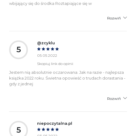
wbijający się do środka Roztapiające się w
Rozwiń
@zcyklu
5
05.05.2022
Skopiuj link do opinii
Jestem nią absolutnie oczarowana. Jak na razie - najlepsza
książka 2022 roku. Świetna opowieść o trudach dorastania -
gdy z jednej
Rozwiń
niepoczytalna.pl
5
03.05.2022