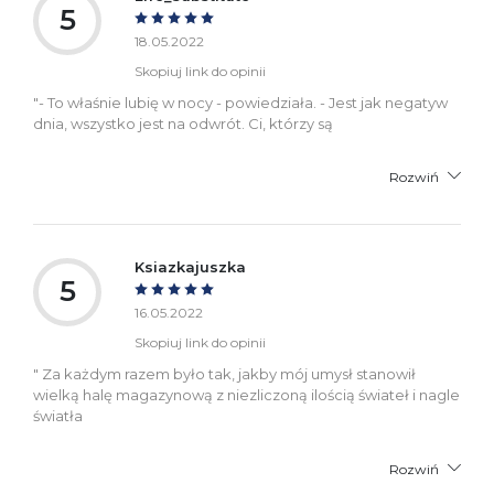
5
18.05.2022
Skopiuj link do opinii
"- To wła­śnie lubię w nocy - powiedziała. - Jest jak negatyw
dnia, wszystko jest na odwrót. Ci, którzy są
Rozwiń
Ksiazkajuszka
5
16.05.2022
Skopiuj link do opinii
" Za każdym razem było tak, jakby mój umysł stanowił
wielką halę magazynową z niezliczoną ilością świateł i nagle
światła
Rozwiń