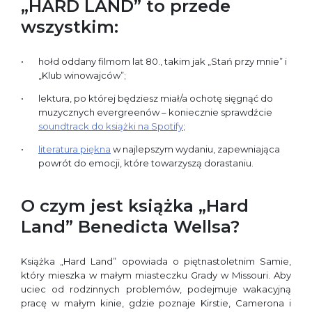
„HARD LAND” to przede
wszystkim:
hołd oddany filmom lat 80., takim jak „Stań przy mnie” i
„Klub winowajców”;
lektura, po której będziesz miał/a ochotę sięgnąć do
muzycznych evergreenów – koniecznie sprawdźcie
soundtrack do książki na Spotify
;
literatura piękna
w najlepszym wydaniu, zapewniająca
powrót do emocji, które towarzyszą dorastaniu.
O czym jest książka „Hard
Land” Benedicta Wellsa?
Książka „Hard Land” opowiada o piętnastoletnim Samie,
który mieszka w małym miasteczku Grady w Missouri. Aby
uciec od rodzinnych problemów, podejmuje wakacyjną
pracę w małym kinie, gdzie poznaje Kirstie, Camerona i