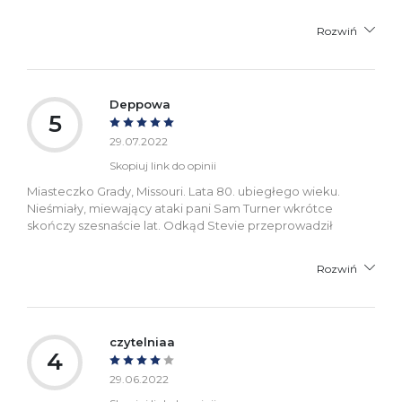
Rozwiń
Deppowa
5
29.07.2022
Skopiuj link do opinii
Miasteczko Grady, Missouri. Lata 80. ubiegłego wieku.
Nieśmiały, miewający ataki pani Sam Turner wkrótce
skończy szesnaście lat. Odkąd Stevie przeprowadził
Rozwiń
czytelniaa
4
29.06.2022