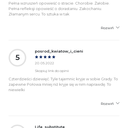
Pełna wzruszeń opowieść o stracie. Chorobie. Żałobie.
Pełna refleksji opowieść o dorastaniu. Zakochaniu.
Złamanym sercu. To sztuka w tak
Rozwiń
posrod_kwiatow_i_cieni
5
20.05.2022
Skopiuj link do opinii
Czterdzieści dziewięć. Tyle tajemnic kryje w sobie Grady. To
zapewne Połowa mniej niż kryje się w nim naprawdę. To
niewielki
Rozwiń
Life_substitute