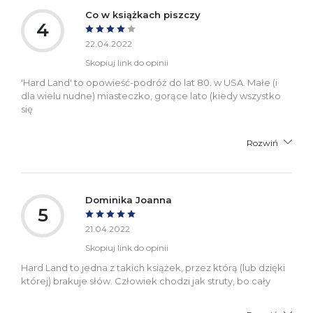
Co w książkach piszczy
4
22.04.2022
Skopiuj link do opinii
'Hard Land' to opowieść-podróż do lat 80. w USA. Małe (i
dla wielu nudne) miasteczko, gorące lato (kiedy wszystko
się
Rozwiń
Dominika Joanna
5
21.04.2022
Skopiuj link do opinii
Hard Land to jedna z takich książek, przez którą (lub dzięki
której) brakuje słów. Człowiek chodzi jak struty, bo cały