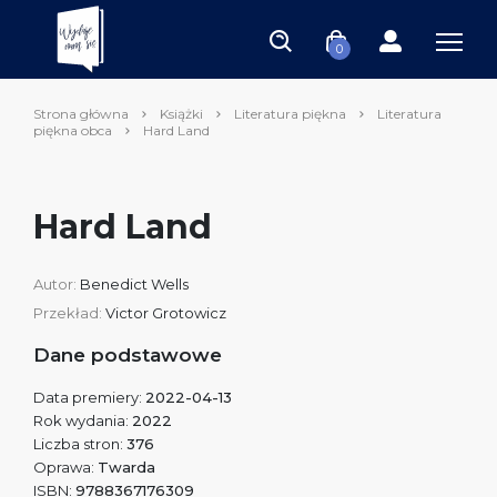
0
Strona główna
Książki
Literatura piękna
Literatura
piękna obca
Hard Land
Hard Land
Autor:
Benedict Wells
Przekład:
Victor Grotowicz
Dane podstawowe
Data premiery:
2022-04-13
Rok wydania:
2022
Liczba stron:
376
Oprawa:
Twarda
ISBN:
9788367176309