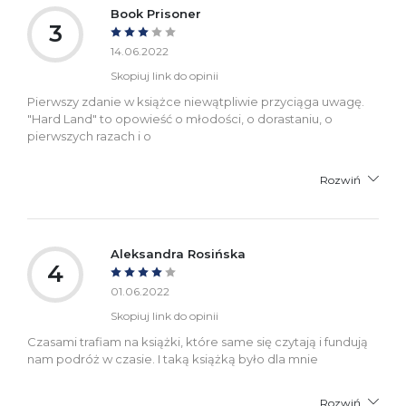
Book Prisoner
3
14.06.2022
Skopiuj link do opinii
Pierwszy zdanie w książce niewątpliwie przyciąga uwagę.
"Hard Land" to opowieść o młodości, o dorastaniu, o
pierwszych razach i o
Rozwiń
Aleksandra Rosińska
4
01.06.2022
Skopiuj link do opinii
Czasami trafiam na książki, które same się czytają i fundują
nam podróż w czasie. I taką książką było dla mnie
Rozwiń