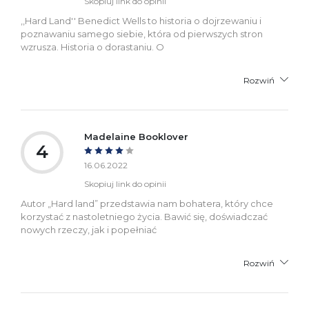
Skopiuj link do opinii
,,Hard Land'' Benedict Wells to historia o dojrzewaniu i
poznawaniu samego siebie, która od pierwszych stron
wzrusza. Historia o dorastaniu. O
Rozwiń
Madelaine Booklover
4
16.06.2022
Skopiuj link do opinii
Autor „Hard land” przedstawia nam bohatera, który chce
korzystać z nastoletniego życia. Bawić się, doświadczać
nowych rzeczy, jak i popełniać
Rozwiń