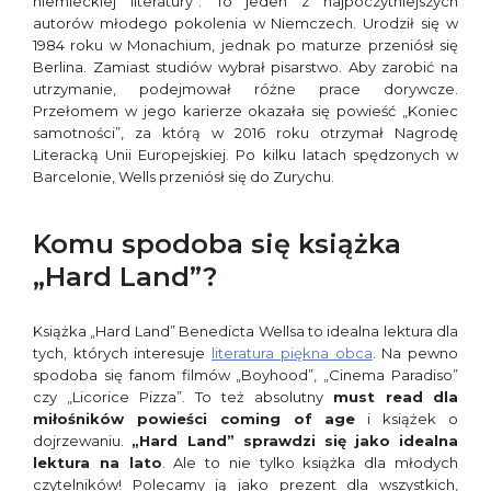
niemieckiej literatury”. To jeden z najpoczytniejszych
autorów młodego pokolenia w Niemczech. Urodził się w
1984 roku w Monachium, jednak po maturze przeniósł się
Berlina. Zamiast studiów wybrał pisarstwo. Aby zarobić na
utrzymanie, podejmował różne prace dorywcze.
Przełomem w jego karierze okazała się powieść „Koniec
samotności”, za którą w 2016 roku otrzymał Nagrodę
Literacką Unii Europejskiej. Po kilku latach spędzonych w
Barcelonie, Wells przeniósł się do Zurychu.
Komu spodoba się książka
„Hard Land”?
Książka „Hard Land” Benedicta Wellsa to idealna lektura dla
tych, których interesuje
literatura piękna obca
. Na pewno
spodoba się fanom filmów „Boyhood”, „Cinema Paradiso”
czy „Licorice Pizza”. To też absolutny
must read
dla
miłośników powieści coming of age
i książek o
dojrzewaniu.
„Hard Land” sprawdzi się
jako idealna
lektura na lato
. Ale to nie tylko książka dla młodych
czytelników! Polecamy ją jako prezent dla wszystkich,