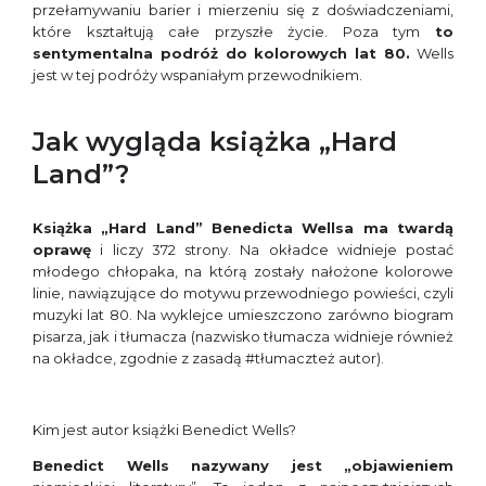
przełamywaniu barier i mierzeniu się z doświadczeniami,
które kształtują całe przyszłe życie. Poza tym
to
sentymentalna podróż do
kolorowych lat 80.
Wells
jest w tej podróży wspaniałym przewodnikiem.
Jak wygląda książka „Hard
Land”?
Książka „Hard Land” Benedicta Wellsa ma twardą
oprawę
i liczy 372 strony. Na okładce widnieje postać
młodego chłopaka, na którą zostały nałożone kolorowe
linie, nawiązujące do motywu przewodniego powieści, czyli
muzyki lat 80. Na wyklejce umieszczono zarówno biogram
pisarza, jak i tłumacza (nazwisko tłumacza widnieje również
na okładce, zgodnie z zasadą #tłumaczteż autor).
Kim jest autor książki Benedict Wells?
Benedict Wells nazywany jest „objawieniem