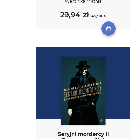
Weronika Mathia
29,94 zł
49,90 zł
Seryjni mordercy II