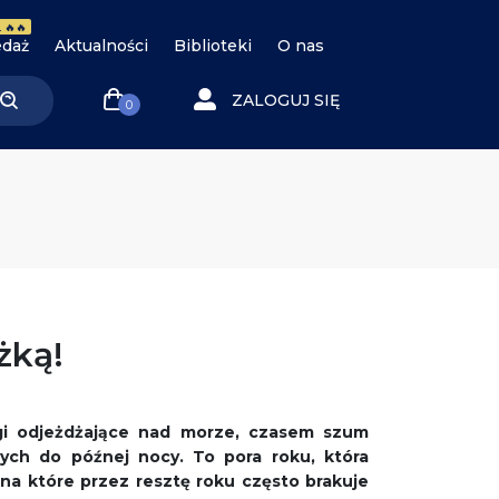
 🔥🔥
daż
Aktualności
Biblioteki
O nas
ZALOGUJ SIĘ
0
ążką!
gi odjeżdżające nad morze, czasem szum
ych do późnej nocy. To pora roku, która
 na które przez resztę roku często brakuje