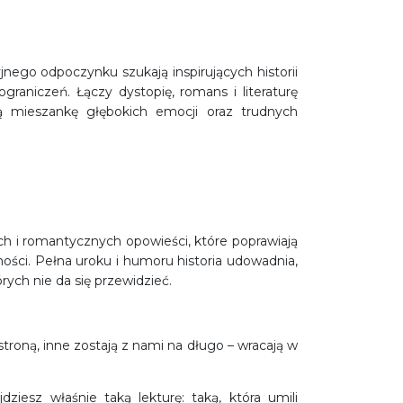
jnego odpoczynku szukają inspirujących historii
graniczeń. Łączy dystopię, romans i literaturę
ą mieszankę głębokich emocji oraz trudnych
ych i romantycznych opowieści, które poprawiają
ności. Pełna uroku i humoru historia udowadnia,
rych nie da się przewidzieć.
 stroną, inne zostają z nami na długo – wracają w
dziesz właśnie taką lekturę: taką, która umili