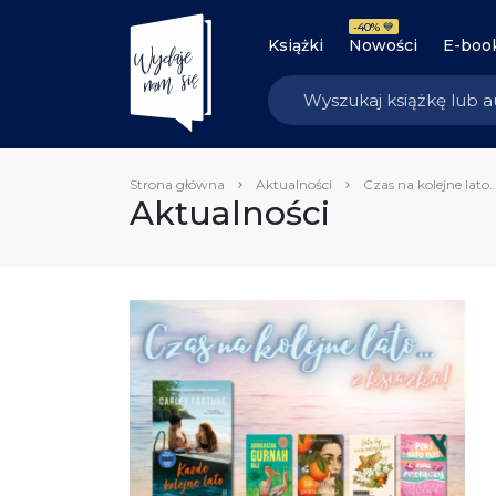
-40% 💙
Książki
Nowości
E-boo
Strona główna
Aktualności
Czas na kolejne lato…
Aktualności