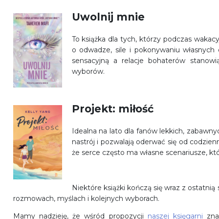
Uwolnij mnie
To książka dla tych, którzy podczas wakacy
o odwadze, sile i pokonywaniu własnych o
sensacyjną a relacje bohaterów stanowi
wyborów.
Projekt: miłość
Idealna na lato dla fanów lekkich, zabawn
nastrój i pozwalają oderwać się od codzien
że serce często ma własne scenariusze, któ
Niektóre książki kończą się wraz z ostatnią
rozmowach, myślach i kolejnych wyborach.
Mamy nadzieję, że wśród propozycji
naszej księgarni
znaj