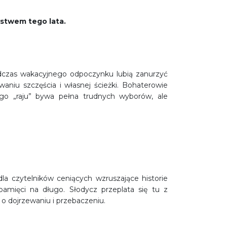
ystwem tego lata.
podczas wakacyjnego odpoczynku lubią zanurzyć
waniu szczęścia i własnej ścieżki. Bohaterowie
go „raju” bywa pełna trudnych wyborów, ale
dla czytelników ceniących wzruszające historie
pamięci na długo. Słodycz przeplata się tu z
o dojrzewaniu i przebaczeniu.