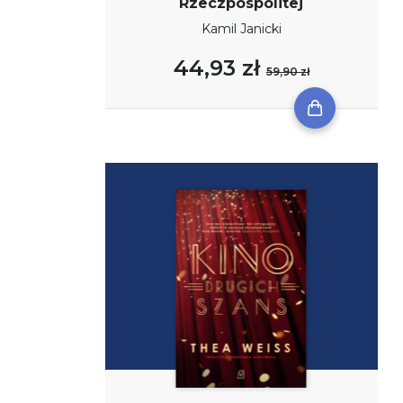
Rzeczpospolitej
Kamil Janicki
44,93 zł
59,90 zł