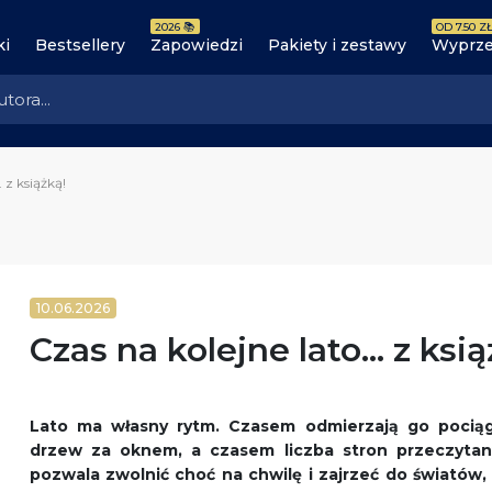
2026 📚
OD 7.50 ZŁ
ki
Bestsellery
Zapowiedzi
Pakiety i zestawy
Wyprze
 z książką!
10.06.2026
Czas na kolejne lato... z ksi
Lato ma własny rytm. Czasem odmierzają go pocią
drzew za oknem, a czasem liczba stron przeczytan
pozwala zwolnić choć na chwilę i zajrzeć do światów,