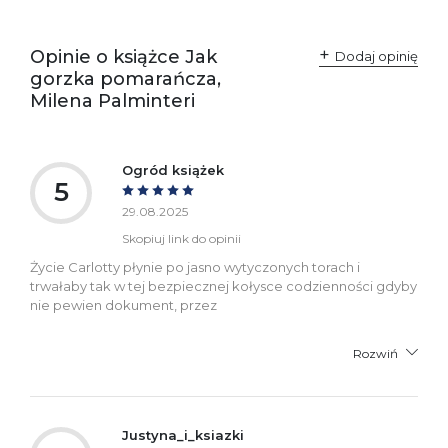
odpowiedzialne za
Sp. z o.o.
zgodność produktu z
ul. Fredry 8
przepisami:
61-701 Poznań
Opinie o książce Jak
Polska
Dodaj opinię
kontakt@wydajenamsie.pl
gorzka pomarańcza,
+48 61 623 38 38
Milena Palminteri
Ostrzeżenia oraz
Załącznik PDF
informacje dotyczące
bezpieczeństwa:
Ogród książek
5
29.08.2025
Skopiuj link do opinii
Życie Carlotty płynie po jasno wytyczonych torach i
trwałaby tak w tej bezpiecznej kołysce codzienności gdyby
nie pewien dokument, przez
Rozwiń
Justyna_i_ksiazki