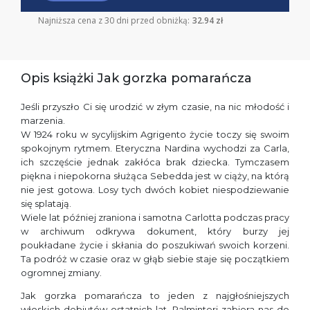
Najniższa cena z 30 dni przed obniżką:
32.94 zł
Opis książki Jak gorzka pomarańcza
Jeśli przyszło Ci się urodzić w złym czasie, na nic młodość i
marzenia.
W 1924 roku w sycylijskim Agrigento życie toczy się swoim
spokojnym rytmem. Eteryczna Nardina wychodzi za Carla,
ich szczęście jednak zakłóca brak dziecka. Tymczasem
piękna i niepokorna służąca Sebedda jest w ciąży, na którą
nie jest gotowa. Losy tych dwóch kobiet niespodziewanie
się splatają.
Wiele lat później zraniona i samotna Carlotta podczas pracy
w archiwum odkrywa dokument, który burzy jej
poukładane życie i skłania do poszukiwań swoich korzeni.
Ta podróż w czasie oraz w głąb siebie staje się początkiem
ogromnej zmiany.
Jak gorzka pomarańcza to jeden z najgłośniejszych
włoskich debiutów ostatnich lat. Palminteri zabiera nas do