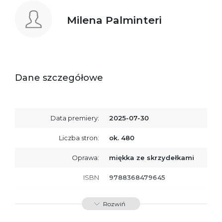
Milena Palminteri
Dane szczegółowe
Data premiery:
2025-07-30
Liczba stron:
ok. 480
Oprawa:
miękka ze skrzydełkami
ISBN
9788368479645
SKU:
K800963
Rozwiń
Producent / Osoby
Wydawnictwo Poznańskie