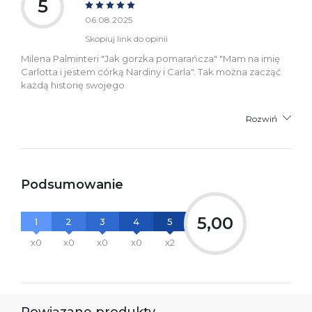
5
06.08.2025
Skopiuj link do opinii
Milena Palminteri "Jak gorzka pomarańcza" "Mam na imię
Carlotta i jestem córką Nardiny i Carla". Tak można zacząć
każdą historię swojego
Rozwiń
Podsumowanie
5,00
1
2
3
4
5
x0
x0
x0
x0
x2
Powiązane produkty