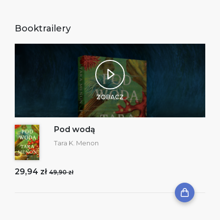
Booktrailery
ZOBACZ
Pod wodą
Tara K. Menon
29,94 zł
49,90 zł