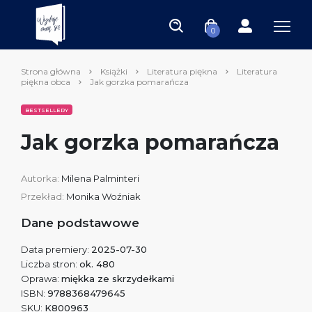
0
Strona główna
Książki
Literatura piękna
Literatura
piękna obca
Jak gorzka pomarańcza
BESTSELLERY
Jak gorzka pomarańcza
Autorka:
Milena Palminteri
Przekład:
Monika Woźniak
Dane podstawowe
Data premiery:
2025-07-30
Liczba stron:
ok. 480
Oprawa:
miękka ze skrzydełkami
ISBN:
9788368479645
SKU:
K800963